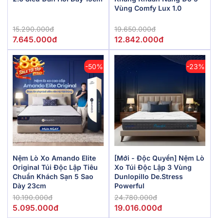
Vùng Comfy Lux 1.0
15.290.000đ
19.650.000đ
7.645.000đ
12.842.000đ
-50%
-23%
Nệm Lò Xo Amando Elite
[Mới - Độc Quyền] Nệm Lò
Original Túi Độc Lập Tiêu
Xo Túi Độc Lập 3 Vùng
Chuẩn Khách Sạn 5 Sao
Dunlopillo De.Stress
Dày 23cm
Powerful
10.190.000đ
24.780.000đ
5.095.000đ
19.016.000đ