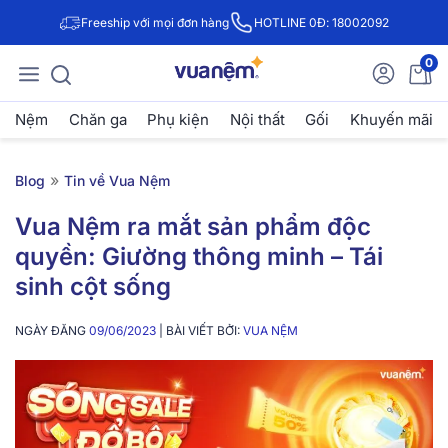
Freeship với mọi đơn hàng
HOTLINE 0Đ: 18002092
0
Nệm
Chăn ga
Phụ kiện
Nội thất
Gối
Khuyến mãi
»
Blog
Tin về Vua Nệm
Vua Nệm ra mắt sản phẩm độc
quyền: Giường thông minh – Tái
sinh cột sống
NGÀY ĐĂNG
09/06/2023
| BÀI VIẾT BỞI:
VUA NỆM