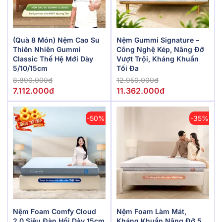
(Quà 8 Món) Nệm Cao Su
Nệm Gummi Signature –
Thiên Nhiên Gummi
Công Nghệ Kép, Nâng Đỡ
Classic Thế Hệ Mới Dày
Vượt Trội, Kháng Khuẩn
5/10/15cm
Tối Đa
8.890.000đ
12.950.000đ
7.112.000đ
11.362.000đ
-50%
-35%
Nệm Foam Comfy Cloud
Nệm Foam Làm Mát,
2.0 Siêu Đàn Hồi Dày 15cm
Kháng Khuẩn Nâng Đỡ 5