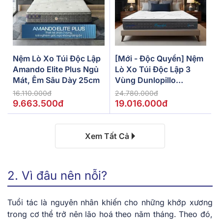
Nệm Lò Xo Túi Độc Lập
[Mới - Độc Quyền] Nệm
Amando Elite Plus Ngủ
Lò Xo Túi Độc Lập 3
Mát, Êm Sâu Dày 25cm
Vùng Dunlopillo
De.Stress Powerful
16.110.000đ
24.780.000đ
9.663.500đ
19.016.000đ
Xem Tất Cả
2. Vì đâu nên nỗi?
Tuổi tác là nguyên nhân khiến cho những khớp xương
trong cơ thể trở nên lão hoá theo năm tháng. Theo đó,