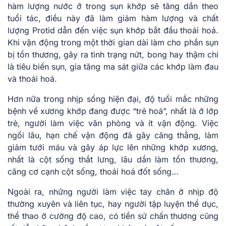
hàm lượng nước ở trong sụn khớp sẽ tăng dần theo
tuổi tác, điều này đã làm giảm hàm lượng và chất
lượng Protid dẫn đến việc sụn khớp bắt đầu thoái hoá.
Khi vận động trong một thời gian dài làm cho phần sụn
bị tổn thương, gây ra tình trạng nứt, bong hay thậm chí
là tiêu biến sụn, gia tăng ma sát giữa các khớp làm đau
và thoái hoá.
Hơn nữa trong nhịp sống hiện đại, độ tuổi mắc những
bệnh về xương khớp đang được “trẻ hoá”, nhất là ở lớp
trẻ, người làm việc văn phòng và ít vận động. Việc
ngồi lâu, hạn chế vận động đã gây căng thẳng, làm
giảm tưới máu và gây áp lực lên những khớp xương,
nhất là cột sống thắt lưng, lâu dần làm tổn thương,
căng cơ cạnh cột sống, thoái hoá đốt sống…
Ngoài ra, những người làm việc tay chân ở nhịp độ
thường xuyên và liên tục, hay người tập luyện thể dục,
thể thao ở cường độ cao, có tiền sử chấn thương cũng