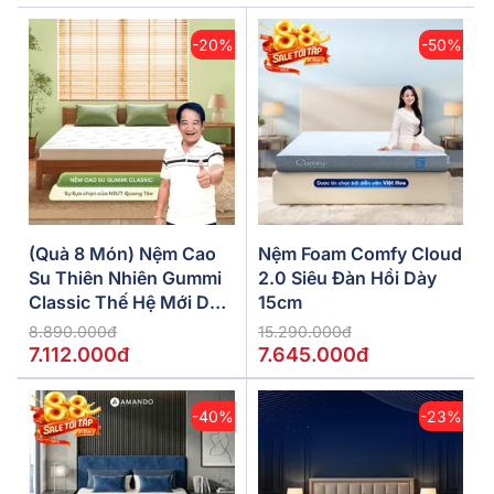
-20%
-50%
(Quà 8 Món) Nệm Cao
Nệm Foam Comfy Cloud
Su Thiên Nhiên Gummi
2.0 Siêu Đàn Hồi Dày
Classic Thế Hệ Mới Dày
15cm
5/10/15cm
8.890.000đ
15.290.000đ
7.112.000đ
7.645.000đ
-40%
-23%