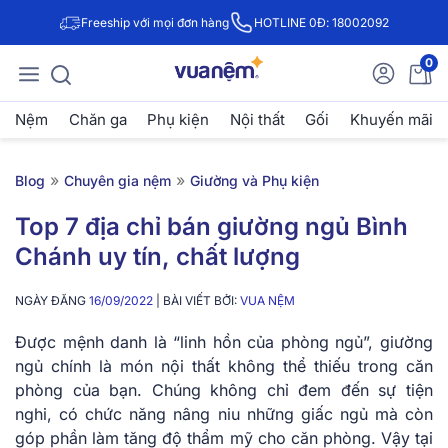
Freeship với mọi đơn hàng
HOTLINE 0Đ: 18002092
0
Nệm
Chăn ga
Phụ kiện
Nội thất
Gối
Khuyến mãi
»
»
Blog
Chuyên gia nệm
Giường và Phụ kiện
Top 7 địa chỉ bán giường ngủ Bình
Chánh uy tín, chất lượng
NGÀY ĐĂNG
16/09/2022
| BÀI VIẾT BỞI:
VUA NỆM
Được mệnh danh là “linh hồn của phòng ngủ”, giường
ngủ chính là món nội thất không thể thiếu trong căn
phòng của bạn. Chúng không chỉ đem đến sự tiện
nghi, có chức năng nâng niu những giấc ngủ mà còn
góp phần làm tăng độ thẩm mỹ cho căn phòng. Vậy tại