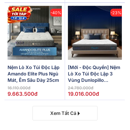
-40%
-23%
Nệm Lò Xo Túi Độc Lập
[Mới - Độc Quyền] Nệm
Amando Elite Plus Ngủ
Lò Xo Túi Độc Lập 3
Mát, Êm Sâu Dày 25cm
Vùng Dunlopillo
De.Stress Powerful
16.110.000đ
24.780.000đ
9.663.500đ
19.016.000đ
Xem Tất Cả