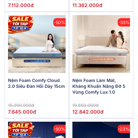
7.112.000đ
11.362.000đ
-50%
-35%
Nệm Foam Comfy Cloud
Nệm Foam Làm Mát,
2.0 Siêu Đàn Hồi Dày 15cm
Kháng Khuẩn Nâng Đỡ 5
Vùng Comfy Lux 1.0
15.290.000đ
19.650.000đ
7.645.000đ
12.842.000đ
-50%
-23%