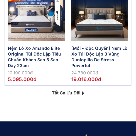
Nệm Lò Xo Amando Elite
[Mới - Độc Quyền] Nệm Lò
Original Túi Độc Lập Tiêu
Xo Túi Độc Lập 3 Vùng
Chuẩn Khách Sạn 5 Sao
Dunlopillo De.Stress
Dày 23cm
Powerful
10.190.000đ
24.780.000đ
5.095.000đ
19.016.000đ
Tất Cả Ưu Đãi