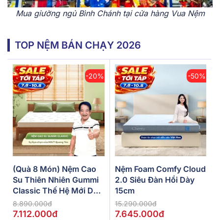
Mua giường ngủ Bình Chánh tại cửa hàng Vua Nệm
TOP NỆM BÁN CHẠY 2026
-20%
-50%
(Quà 8 Món) Nệm Cao
Nệm Foam Comfy Cloud
Su Thiên Nhiên Gummi
2.0 Siêu Đàn Hồi Dày
Classic Thế Hệ Mới Dày
15cm
5/10/15cm
8.890.000đ
15.290.000đ
7.112.000đ
7.645.000đ