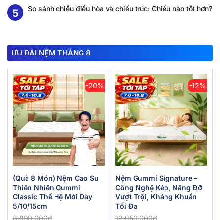
So sánh chiếu điều hòa và chiếu trúc: Chiếu nào tốt hơn?
ƯU ĐÃI NỆM THÁNG 8
-20%
-12%
(Quà 8 Món) Nệm Cao Su
Nệm Gummi Signature –
Thiên Nhiên Gummi
Công Nghệ Kép, Nâng Đỡ
Classic Thế Hệ Mới Dày
Vượt Trội, Kháng Khuẩn
5/10/15cm
Tối Đa
8.890.000đ
12.950.000đ