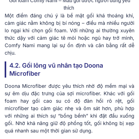
Gối foam Comfy Nami – Mẫu gối được người dùng yêu
thích
Một điểm đáng chú ý là bề mặt gối khá thoáng khí,
cảm giác nằm không bị bí nóng – điều mà nhiều người
lo ngại khi chọn gối foam. Với những ai thường xuyên
thức dậy với cảm giác tê mỏi hoặc ngủ hay trở mình,
Comfy Nami mang lại sự ổn định và cân bằng rất dễ
chịu.
4.2. Gối lông vũ nhân tạo Doona
Microfiber
Doona Microfiber được yêu thích nhờ độ mềm mại và
sự êm dịu đặc trưng của sợi microfiber. Khác với gối
foam hay gối cao su có độ đàn hồi rõ rệt, gối
microfiber tạo cảm giác nhẹ và ôm sát hơn, phù hợp
với những ai thích sự “bồng bềnh” khi đặt đầu xuống
gối. Nhờ khả năng giữ độ phồng tốt, gối không bị xẹp
quá nhanh sau một thời gian sử dụng.