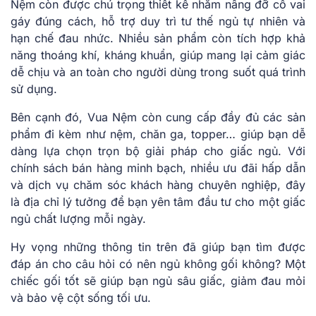
Nệm còn được chú trọng thiết kế nhằm nâng đỡ cổ vai
gáy đúng cách, hỗ trợ duy trì tư thế ngủ tự nhiên và
hạn chế đau nhức. Nhiều sản phẩm còn tích hợp khả
năng thoáng khí, kháng khuẩn, giúp mang lại cảm giác
dễ chịu và an toàn cho người dùng trong suốt quá trình
sử dụng.
Bên cạnh đó, Vua Nệm còn cung cấp đầy đủ các sản
phẩm đi kèm như nệm, chăn ga, topper… giúp bạn dễ
dàng lựa chọn trọn bộ giải pháp cho giấc ngủ. Với
chính sách bán hàng minh bạch, nhiều ưu đãi hấp dẫn
và dịch vụ chăm sóc khách hàng chuyên nghiệp, đây
là địa chỉ lý tưởng để bạn yên tâm đầu tư cho một giấc
ngủ chất lượng mỗi ngày.
Hy vọng những thông tin trên đã giúp bạn tìm được
đáp án cho câu hỏi có nên ngủ không gối không? Một
chiếc gối tốt sẽ giúp bạn ngủ sâu giấc, giảm đau mỏi
và bảo vệ cột sống tối ưu.