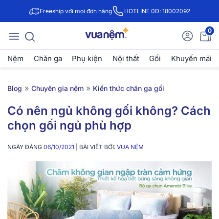
Freeship với mọi đơn hàng
HOTLINE 0Đ: 18002092
0
Nệm
Chăn ga
Phụ kiện
Nội thất
Gối
Khuyến mãi
»
»
Blog
Chuyên gia nệm
Kiến thức chăn ga gối
Có nên ngủ không gối không? Cách
chọn gối ngủ phù hợp
NGÀY ĐĂNG
06/10/2021
| BÀI VIẾT BỞI:
VUA NỆM