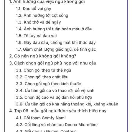
1. Ảnh hưởng của việc ngủ không gối
1.1. Đau cổ vai gáy
1.2. Ảnh hưởng tới cột sống
1.3. Khó thở và dễ ngáy
1.4. Ảnh hưởng tới tuần hoàn máu ở đầu
1.5. Tê tay và đau vai
1.6. Gây đau đầu, chóng mặt khi thức dậy
1.7. Giảm chất lượng giấc ngủ, dễ tỉnh giấc
2. Có nên ngủ không gối không?
3. Cách chọn gối ngủ phù hợp với nhu cầu
3.1. Chọn gối theo tư thế ngủ
3.2. Chọn gối theo chất liệu
3.3. Chọn gối ngủ theo kích thước
3.4. Ưu tiên gối có vỏ tháo rời, dễ vệ sinh
3.5. Chọn độ cao và độ đàn hồi phù hợp
3.6. Ưu tiên gối có khả năng thoáng khí, kháng khuẩn
4. Top 06 mẫu gối ngủ được yêu thích hiện nay
4.1. Gối foam Comfy Nami
4.2. Gối lông vũ nhân tạo Doona Microfiber
4.3. Gối cao su Gummi Contour