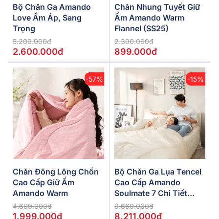
Bộ Chăn Ga Amando
Chăn Nhung Tuyết Giữ
Love Ấm Áp, Sang
Ấm Amando Warm
Trọng
Flannel (SS25)
5.200.000đ
2.300.000đ
2.600.000đ
899.000đ
-57%
-15%
Chăn Đông Lông Chồn
Bộ Chăn Ga Lụa Tencel
Cao Cấp Giữ Ấm
Cao Cấp Amando
Amando Warm
Soulmate 7 Chi Tiết
Màu Kem
4.600.000đ
9.660.000đ
1.999.000đ
8.211.000đ