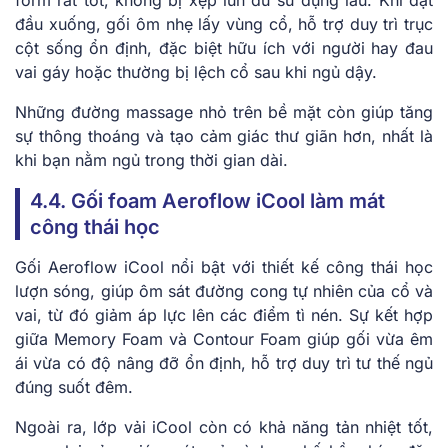
đầu xuống, gối ôm nhẹ lấy vùng cổ, hỗ trợ duy trì trục
cột sống ổn định, đặc biệt hữu ích với người hay đau
vai gáy hoặc thường bị lệch cổ sau khi ngủ dậy.
Những đường massage nhỏ trên bề mặt còn giúp tăng
sự thông thoáng và tạo cảm giác thư giãn hơn, nhất là
khi bạn nằm ngủ trong thời gian dài.
4.4. Gối foam Aeroflow iCool làm mát
công thái học
Gối Aeroflow iCool nổi bật với thiết kế công thái học
lượn sóng, giúp ôm sát đường cong tự nhiên của cổ và
vai, từ đó giảm áp lực lên các điểm tì nén. Sự kết hợp
giữa Memory Foam và Contour Foam giúp gối vừa êm
ái vừa có độ nâng đỡ ổn định, hỗ trợ duy trì tư thế ngủ
đúng suốt đêm.
Ngoài ra, lớp vải iCool còn có khả năng tản nhiệt tốt,