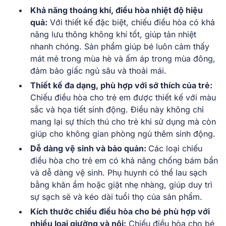
Khả năng thoáng khí, điều hòa nhiệt độ hiệu
quả:
Với thiết kế đặc biệt, chiếu điều hòa có khả
năng lưu thông không khí tốt, giúp tản nhiệt
nhanh chóng. Sản phẩm giúp bé luôn cảm thấy
mát mẻ trong mùa hè và ấm áp trong mùa đông,
đảm bảo giấc ngủ sâu và thoải mái.
Thiết kế đa dạng, phù hợp với sở thích của trẻ:
Chiếu điều hòa cho trẻ em được thiết kế với màu
sắc và họa tiết sinh động. Điều này không chỉ
mang lại sự thích thú cho trẻ khi sử dụng mà còn
giúp cho không gian phòng ngủ thêm sinh động.
Dễ dàng vệ sinh và bảo quản:
Các loại chiếu
điều hòa cho trẻ em có khả năng chống bám bẩn
và dễ dàng vệ sinh. Phụ huynh có thể lau sạch
bằng khăn ẩm hoặc giặt nhẹ nhàng, giúp duy trì
sự sạch sẽ và kéo dài tuổi thọ của sản phẩm.
Kích thước chiếu điều hòa cho bé phù hợp với
nhiều loại giường và nôi:
Chiếu điều hòa cho bé