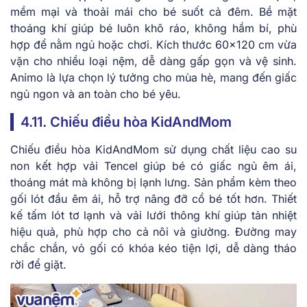
mềm mại và thoải mái cho bé suốt cả đêm. Bề mặt
thoáng khí giúp bé luôn khô ráo, không hầm bí, phù
hợp để nằm ngủ hoặc chơi. Kích thước 60×120 cm vừa
vặn cho nhiều loại nệm, dễ dàng gấp gọn và vệ sinh.
Animo là lựa chọn lý tưởng cho mùa hè, mang đến giấc
ngủ ngon và an toàn cho bé yêu.
4.11. Chiếu điều hòa KidAndMom
Chiếu điều hòa KidAndMom sử dụng chất liệu cao su
non kết hợp vải Tencel giúp bé có giấc ngủ êm ái,
thoáng mát mà không bị lạnh lưng. Sản phẩm kèm theo
gối lót đầu êm ái, hỗ trợ nâng đỡ cổ bé tốt hơn. Thiết
kế tấm lót tơ lạnh và vải lưới thông khí giúp tản nhiệt
hiệu quả, phù hợp cho cả nôi và giường. Đường may
chắc chắn, vỏ gối có khóa kéo tiện lợi, dễ dàng tháo
rời để giặt.