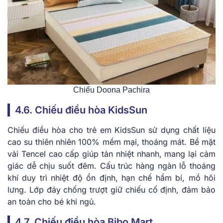
Chiếu Doona Pachira
4.6. Chiếu điều hòa KidsSun
Chiếu điều hòa cho trẻ em KidsSun sử dụng chất liệu
cao su thiên nhiên 100% mềm mại, thoáng mát. Bề mặt
vải Tencel cao cấp giúp tản nhiệt nhanh, mang lại cảm
giác dễ chịu suốt đêm. Cấu trúc hàng ngàn lỗ thoáng
khí duy trì nhiệt độ ổn định, hạn chế hầm bí, mồ hôi
lưng. Lớp đáy chống trượt giữ chiếu cố định, đảm bảo
an toàn cho bé khi ngủ.
4.7. Chiếu điều hòa Bibo Mart