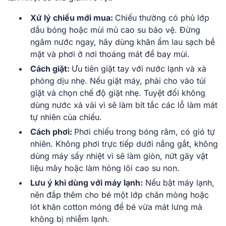
Xử lý chiếu mới mua:
Chiếu thường có phủ lớp
dầu bóng hoặc mùi mủ cao su bảo vệ. Đừng
ngâm nước ngay, hãy dùng khăn ẩm lau sạch bề
mặt và phơi ở nơi thoáng mát để bay mùi.
Cách giặt:
Ưu tiên giặt tay với nước lạnh và xà
phòng dịu nhẹ. Nếu giặt máy, phải cho vào túi
giặt và chọn chế độ giặt nhẹ. Tuyệt đối không
dùng nước xả vải vì sẽ làm bít tắc các lỗ làm mát
tự nhiên của chiếu.
Cách phơi:
Phơi chiếu trong bóng râm, có gió tự
nhiên. Không phơi trực tiếp dưới nắng gắt, không
dùng máy sấy nhiệt vì sẽ làm giòn, nứt gãy vật
liệu mây hoặc làm hỏng lõi cao su non.
Lưu ý khi dùng với máy lạnh:
Nếu bật máy lạnh,
nên đắp thêm cho bé một lớp chăn mỏng hoặc
lót khăn cotton mỏng để bé vừa mát lưng mà
không bị nhiễm lạnh.