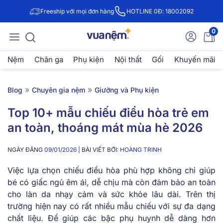
Freeship với mọi đơn hàng
HOTLINE 0Đ: 18002092
0
Nệm
Chăn ga
Phụ kiện
Nội thất
Gối
Khuyến mãi
»
»
Blog
Chuyên gia nệm
Giường và Phụ kiện
Top 10+ mẫu chiếu điều hòa trẻ em
an toàn, thoáng mát mùa hè 2026
NGÀY ĐĂNG
09/01/2026
| BÀI VIẾT BỞI:
HOÀNG TRINH
Việc lựa chọn chiếu điều hòa phù hợp không chỉ giúp
bé có giấc ngủ êm ái, dễ chịu mà còn đảm bảo an toàn
cho làn da nhạy cảm và sức khỏe lâu dài. Trên thị
trường hiện nay có rất nhiều mẫu chiếu với sự đa dạng
chất liệu. Để giúp các bậc phụ huynh dễ dàng hơn