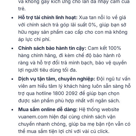
và không gây kích ứng cho làn da nhạy cảm của
trẻ.
Hỗ trợ tài chính linh hoạt:
Xua tan nỗi lo về giá
với chính sách trả góp lãi suất 0%, giúp bạn sở
hữu ngay sản phẩm cao cấp cho con mà không
áp lực chi phí.
Chính sách bảo hành tin cậy:
Cam kết 100%
hàng chính hãng, đi kèm chế độ bảo hành rõ
ràng và hỗ trợ đổi trả minh bạch, bảo vệ quyền
lợi người tiêu dùng tối đa.
Dịch vụ tận tâm, chuyên nghiệp:
Đội ngũ tư vấn
viên am hiểu tâm lý khách hàng luôn sẵn sàng hỗ
trợ qua hotline 1800 2092 để giúp bạn chọn
được sản phẩm phù hợp nhất với ngân sách.
Mua sắm online dễ dàng:
Hệ thống website
vuanem.com hiện đại cùng chính sách vận
chuyển nhanh chóng, giúp ba mẹ bận rộn vẫn có
thể mua sắm tiện lợi chỉ với vài cú click.