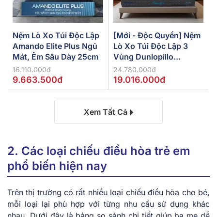
Nệm Lò Xo Túi Độc Lập
[Mới - Độc Quyền] Nệm
Amando Elite Plus Ngủ
Lò Xo Túi Độc Lập 3
Mát, Êm Sâu Dày 25cm
Vùng Dunlopillo
De.Stress Powerful
16.110.000đ
24.780.000đ
9.663.500đ
19.016.000đ
Xem Tất Cả
2. Các loại chiếu điều hòa trẻ em
phổ biến hiện nay
Trên thị trường có rất nhiều loại chiếu điều hòa cho bé,
mỗi loại lại phù hợp với từng nhu cầu sử dụng khác
nhau. Dưới đây là bảng so sánh chi tiết giúp ba mẹ dễ