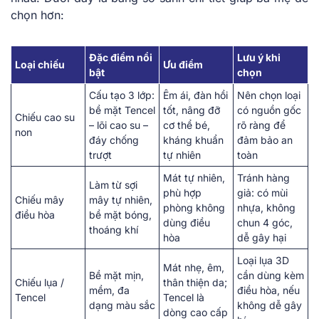
chọn hơn:
Đặc điểm nổi
Lưu ý khi
Loại chiếu
Ưu điểm
bật
chọn
Cấu tạo 3 lớp:
Êm ái, đàn hồi
Nên chọn loại
bề mặt Tencel
tốt, nâng đỡ
có nguồn gốc
Chiếu cao su
– lõi cao su –
cơ thể bé,
rõ ràng để
non
đáy chống
kháng khuẩn
đảm bảo an
trượt
tự nhiên
toàn
Mát tự nhiên,
Tránh hàng
Làm từ sợi
phù hợp
giả: có mùi
Chiếu mây
mây tự nhiên,
phòng không
nhựa, không
điều hòa
bề mặt bóng,
dùng điều
chun 4 góc,
thoáng khí
hòa
dễ gây hại
Loại lụa 3D
Mát nhẹ, êm,
Bề mặt mịn,
cần dùng kèm
Chiếu lụa /
thân thiện da;
mềm, đa
điều hòa, nếu
Tencel
Tencel là
dạng màu sắc
không dễ gây
dòng cao cấp