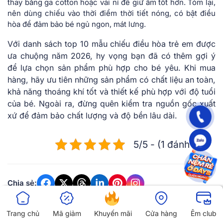
thay bằng ga cotton hoặc vải nỉ để giữ ấm tốt hơn. Tóm lại,
nên dùng chiếu vào thời điểm thời tiết nóng, có bật điều
hòa để đảm bảo bé ngủ ngon, mát lưng.
Với danh sách top 10 mẫu chiếu điều hòa trẻ em được
ưa chuộng năm 2026, hy vọng bạn đã có thêm gợi ý
để lựa chọn sản phẩm phù hợp cho bé yêu. Khi mua
hàng, hãy ưu tiên những sản phẩm có chất liệu an toàn,
khả năng thoáng khí tốt và thiết kế phù hợp với độ tuổi
của bé. Ngoài ra, đừng quên kiểm tra nguồn gốc xuất
xứ để đảm bảo chất lượng và độ bền lâu dài.
5/5 - (1 đánh giá)
Chia sẻ:
Trang chủ
Mã giảm
Khuyến mãi
Cửa hàng
Êm club