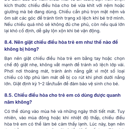
kích thước chiếu điều hòa cho bé vừa khít với nệm hoặc
giường mà bé đang dùng. Chiếu cần phủ trọn mặt nệm và
ôm sát các góc để tránh tình trạng xô lệch khi bé trở mình.
Nếu chiếu quá nhỏ sẽ không đủ che phủ, còn nếu quá lớn
lại khó cố định, dễ gây lộn xộn khi bé vận động.
8.4. Nên giặt chiếu điều hòa trẻ em như thế nào để
không bị hỏng?
Bạn nên giặt chiếu điều hòa trẻ em bằng tay hoặc chọn
chế độ giặt nhẹ, không vắt mạnh để tránh xô lệch lớp vải.
Phơi nơi thoáng mát, tránh ánh nắng gắt vì một số loại
chiếu có lớp phủ làm mát dễ bị co rút khi phơi dưới nắng
lớn. Giặt định kỳ 1–2 lần/tuần để đảm bảo vệ sinh cho bé.
8.5. Chiếu điều hòa cho trẻ em có dùng được quanh
năm không?
Có thể dùng vào mùa hè và những ngày thời tiết mát. Tuy
nhiên, vào mùa đông hoặc khi nhiệt độ thấp, chiếu điều
hòa trẻ em có thể làm bé cảm thấy lạnh. Lúc này, bạn nên