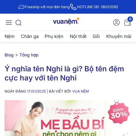
Freeship với mọi đơn hàng
HOTLINE 0Đ: 18002092
0
Nệm
Chăn ga
Phụ kiện
Nội thất
Gối
Khuyến mãi
»
Blog
Tổng hợp
Ý nghĩa tên Nghi là gì? Bộ tên đệm
cực hay với tên Nghi
NGÀY ĐĂNG
17/01/2025
| BÀI VIẾT BỞI:
VUA NỆM