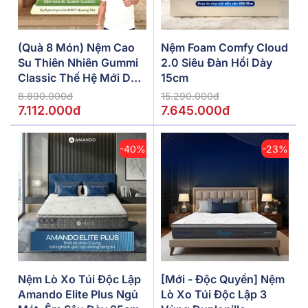
(Quà 8 Món) Nệm Cao
Nệm Foam Comfy Cloud
Su Thiên Nhiên Gummi
2.0 Siêu Đàn Hồi Dày
Classic Thế Hệ Mới Dày
15cm
5/10/15cm
8.890.000đ
15.290.000đ
7.112.000đ
7.645.000đ
-40%
-23%
Nệm Lò Xo Túi Độc Lập
[Mới - Độc Quyền] Nệm
Amando Elite Plus Ngủ
Lò Xo Túi Độc Lập 3