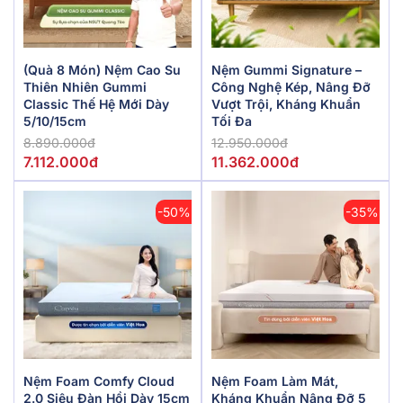
(Quà 8 Món) Nệm Cao Su
Nệm Gummi Signature –
Thiên Nhiên Gummi
Công Nghệ Kép, Nâng Đỡ
Classic Thế Hệ Mới Dày
Vượt Trội, Kháng Khuẩn
5/10/15cm
Tối Đa
8.890.000đ
12.950.000đ
7.112.000đ
11.362.000đ
-50%
-35%
Nệm Foam Comfy Cloud
Nệm Foam Làm Mát,
2.0 Siêu Đàn Hồi Dày 15cm
Kháng Khuẩn Nâng Đỡ 5