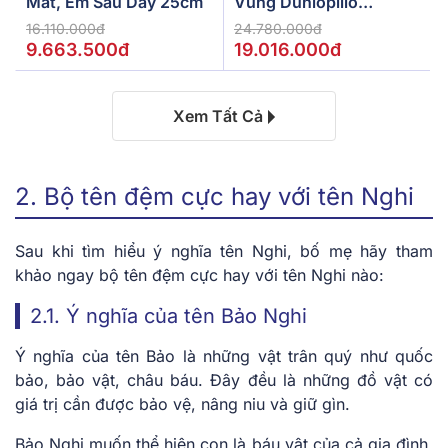
Mát, Êm Sâu Dày 25cm
Vùng Dunlopillo
De.Stress Powerful
16.110.000đ
24.780.000đ
9.663.500đ
19.016.000đ
Xem Tất Cả
2. Bộ tên đệm cực hay với tên Nghi
Sau khi tìm hiểu ý nghĩa tên Nghi, bố mẹ hãy tham
khảo ngay bộ tên đệm cực hay với tên Nghi nào:
2.1. Ý nghĩa của tên Bảo Nghi
Ý nghĩa của tên Bảo là những vật trân quý như quốc
bảo, bảo vật, châu báu. Đây đều là những đồ vật có
giá trị cần được bảo vệ, nâng niu và giữ gìn.
Bảo Nghi muốn thể hiện con là báu vật của cả gia đình,