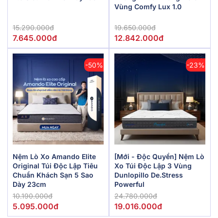
Vùng Comfy Lux 1.0
15.290.000đ
19.650.000đ
7.645.000đ
12.842.000đ
-50%
-23%
Nệm Lò Xo Amando Elite
[Mới - Độc Quyền] Nệm Lò
Original Túi Độc Lập Tiêu
Xo Túi Độc Lập 3 Vùng
Chuẩn Khách Sạn 5 Sao
Dunlopillo De.Stress
Dày 23cm
Powerful
10.190.000đ
24.780.000đ
5.095.000đ
19.016.000đ