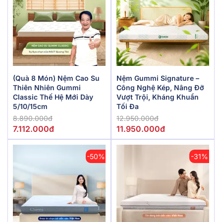
(Quà 8 Món) Nệm Cao Su
Nệm Gummi Signature –
Thiên Nhiên Gummi
Công Nghệ Kép, Nâng Đỡ
Classic Thế Hệ Mới Dày
Vượt Trội, Kháng Khuẩn
5/10/15cm
Tối Đa
8.890.000đ
12.950.000đ
7.112.000đ
11.950.000đ
-50%
-31%