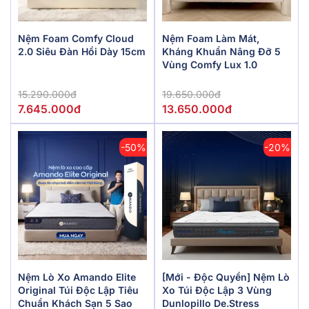
Nệm Foam Comfy Cloud
Nệm Foam Làm Mát,
2.0 Siêu Đàn Hồi Dày 15cm
Kháng Khuẩn Nâng Đỡ 5
Vùng Comfy Lux 1.0
15.290.000đ
19.650.000đ
7.645.000đ
13.650.000đ
-50%
-20%
Nệm Lò Xo Amando Elite
[Mới - Độc Quyền] Nệm Lò
Original Túi Độc Lập Tiêu
Xo Túi Độc Lập 3 Vùng
Chuẩn Khách Sạn 5 Sao
Dunlopillo De.Stress