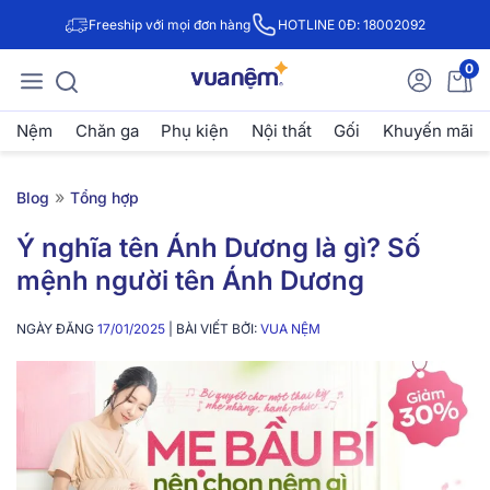
Freeship với mọi đơn hàng
HOTLINE 0Đ: 18002092
0
Nệm
Chăn ga
Phụ kiện
Nội thất
Gối
Khuyến mãi
»
Blog
Tổng hợp
Ý nghĩa tên Ánh Dương là gì? Số
mệnh người tên Ánh Dương
NGÀY ĐĂNG
17/01/2025
| BÀI VIẾT BỞI:
VUA NỆM