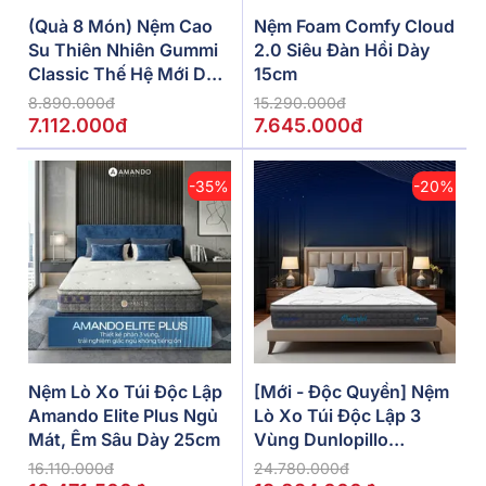
(Quà 8 Món) Nệm Cao
Nệm Foam Comfy Cloud
Su Thiên Nhiên Gummi
2.0 Siêu Đàn Hồi Dày
Classic Thế Hệ Mới Dày
15cm
5/10/15cm
8.890.000đ
15.290.000đ
7.112.000đ
7.645.000đ
-35%
-20%
Nệm Lò Xo Túi Độc Lập
[Mới - Độc Quyền] Nệm
Amando Elite Plus Ngủ
Lò Xo Túi Độc Lập 3
Mát, Êm Sâu Dày 25cm
Vùng Dunlopillo
De.Stress Powerful
16.110.000đ
24.780.000đ