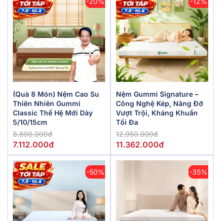
-20%
-12%
(Quà 8 Món) Nệm Cao Su
Nệm Gummi Signature –
Thiên Nhiên Gummi
Công Nghệ Kép, Nâng Đỡ
Classic Thế Hệ Mới Dày
Vượt Trội, Kháng Khuẩn
5/10/15cm
Tối Đa
8.890.000đ
12.950.000đ
7.112.000đ
11.362.000đ
-50%
-35%