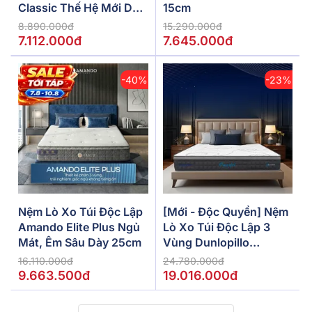
Classic Thế Hệ Mới Dày
15cm
5/10/15cm
8.890.000đ
15.290.000đ
7.112.000đ
7.645.000đ
-40%
-23%
Nệm Lò Xo Túi Độc Lập
[Mới - Độc Quyền] Nệm
Amando Elite Plus Ngủ
Lò Xo Túi Độc Lập 3
Mát, Êm Sâu Dày 25cm
Vùng Dunlopillo
De.Stress Powerful
16.110.000đ
24.780.000đ
9.663.500đ
19.016.000đ