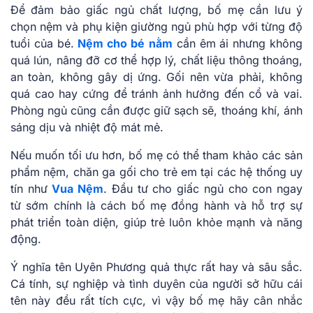
Để đảm bảo giấc ngủ chất lượng, bố mẹ cần lưu ý
chọn nệm và phụ kiện giường ngủ phù hợp với từng độ
tuổi của bé.
Nệm cho bé
nằm
cần êm ái nhưng không
quá lún, nâng đỡ cơ thể hợp lý, chất liệu thông thoáng,
an toàn, không gây dị ứng. Gối nên vừa phải, không
quá cao hay cứng để tránh ảnh hưởng đến cổ và vai.
Phòng ngủ cũng cần được giữ sạch sẽ, thoáng khí, ánh
sáng dịu và nhiệt độ mát mẻ.
Nếu muốn tối ưu hơn, bố mẹ có thể tham khảo các sản
phẩm nệm, chăn ga gối cho trẻ em tại các hệ thống uy
tín như
Vua Nệm
. Đầu tư cho giấc ngủ cho con ngay
từ sớm chính là cách bố mẹ đồng hành và hỗ trợ sự
phát triển toàn diện, giúp trẻ luôn khỏe mạnh và năng
động.
Ý nghĩa tên Uyên Phương quả thực rất hay và sâu sắc.
Cá tính, sự nghiệp và tình duyên của người sở hữu cái
tên này đều rất tích cực, vì vậy bố mẹ hãy cân nhắc