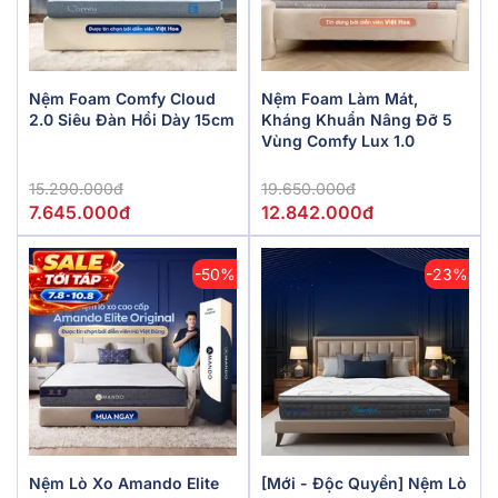
Nệm Foam Comfy Cloud
Nệm Foam Làm Mát,
2.0 Siêu Đàn Hồi Dày 15cm
Kháng Khuẩn Nâng Đỡ 5
Vùng Comfy Lux 1.0
15.290.000đ
19.650.000đ
7.645.000đ
12.842.000đ
-50%
-23%
Nệm Lò Xo Amando Elite
[Mới - Độc Quyền] Nệm Lò