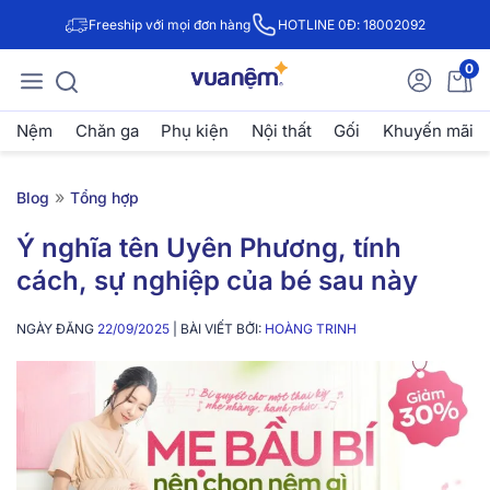
Freeship với mọi đơn hàng
HOTLINE 0Đ: 18002092
0
Nệm
Chăn ga
Phụ kiện
Nội thất
Gối
Khuyến mãi
»
Blog
Tổng hợp
Ý nghĩa tên Uyên Phương, tính
cách, sự nghiệp của bé sau này
NGÀY ĐĂNG
22/09/2025
| BÀI VIẾT BỞI:
HOÀNG TRINH