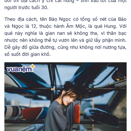
đời thì địa cách ý chỉ cát hung – tính xấu tốt của một
người trước tuổi 30.
Theo địa cách, tên Bảo Ngọc có tổng số nét của Bảo
và Ngọc là 12, thuộc hành Âm Mộc, là quẻ Hung. Với
quẻ này nghĩa là gian nan sẽ không tha, vì thân bạc
nhược nên không thể tự vươn lên và giữ lấy phận mình.
Dễ gãy đổ giữa đường, cũng như không nơi nương tựa,
số suốt đời gian khổ.