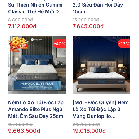
Su Thiên Nhiên Gummi
2.0 Siêu Đàn Hồi Dày
Classic Thế Hệ Mới Dày
15cm
5/10/15cm
8.890.000đ
15.290.000đ
7.112.000đ
7.645.000đ
-40%
-23%
Nệm Lò Xo Túi Độc Lập
[Mới - Độc Quyền] Nệm
Amando Elite Plus Ngủ
Lò Xo Túi Độc Lập 3
Mát, Êm Sâu Dày 25cm
Vùng Dunlopillo
De.Stress Powerful
16.110.000đ
24.780.000đ
9.663.500đ
19.016.000đ