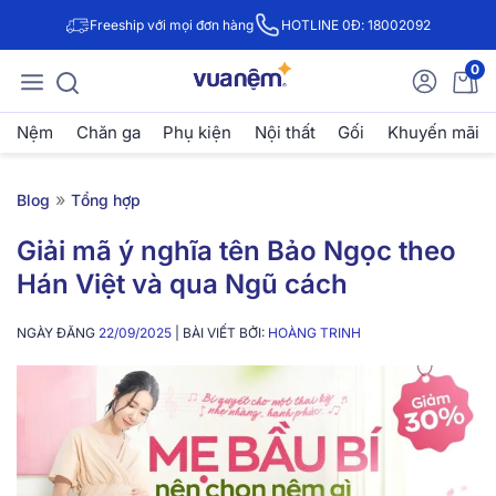
Freeship với mọi đơn hàng
HOTLINE 0Đ: 18002092
0
Nệm
Chăn ga
Phụ kiện
Nội thất
Gối
Khuyến mãi
»
Blog
Tổng hợp
Giải mã ý nghĩa tên Bảo Ngọc theo
Hán Việt và qua Ngũ cách
NGÀY ĐĂNG
22/09/2025
| BÀI VIẾT BỞI:
HOÀNG TRINH