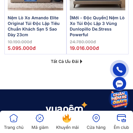
Nệm Lò Xo Amando Elite
[Mới - Độc Quyền] Nệm Lò
Original Túi Độc Lập Tiêu
Xo Túi Độc Lập 3 Vùng
Chuẩn Khách Sạn 5 Sao
Dunlopillo De.Stress
Dày 23cm
Powerful
10.190.000đ
24.780.000đ
5.095.000đ
19.016.000đ
Tất Cả Ưu Đãi
Trang chủ
Mã giảm
Khuyến mãi
Cửa hàng
Êm club