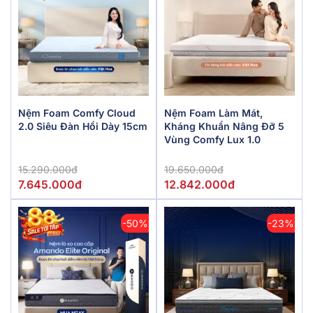
Nệm Foam Comfy Cloud
Nệm Foam Làm Mát,
2.0 Siêu Đàn Hồi Dày 15cm
Kháng Khuẩn Nâng Đỡ 5
Vùng Comfy Lux 1.0
15.290.000đ
19.650.000đ
7.645.000đ
12.842.000đ
-50%
-23%