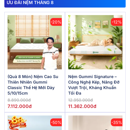
ƯU ĐÃI NỆM THÁNG 8
-20%
-12%
(Quà 8 Món) Nệm Cao Su
Nệm Gummi Signature –
Thiên Nhiên Gummi
Công Nghệ Kép, Nâng Đỡ
Classic Thế Hệ Mới Dày
Vượt Trội, Kháng Khuẩn
5/10/15cm
Tối Đa
8.890.000đ
12.950.000đ
7.112.000đ
11.362.000đ
-50%
-35%