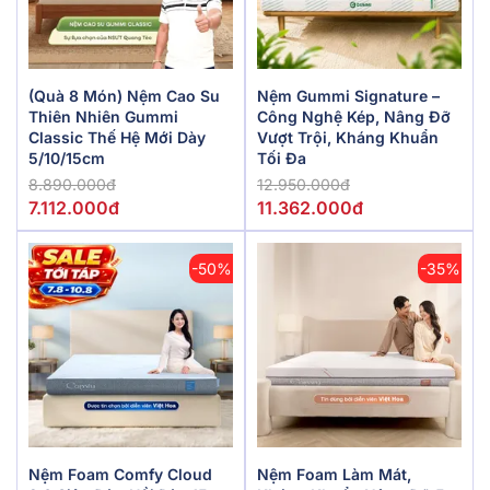
(Quà 8 Món) Nệm Cao Su
Nệm Gummi Signature –
Thiên Nhiên Gummi
Công Nghệ Kép, Nâng Đỡ
Classic Thế Hệ Mới Dày
Vượt Trội, Kháng Khuẩn
5/10/15cm
Tối Đa
8.890.000đ
12.950.000đ
7.112.000đ
11.362.000đ
-50%
-35%
Nệm Foam Comfy Cloud
Nệm Foam Làm Mát,