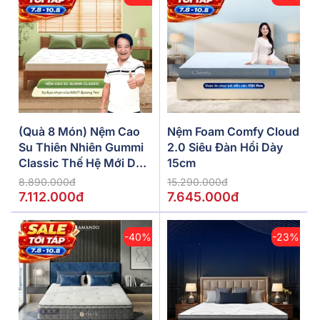
(Quà 8 Món) Nệm Cao
Nệm Foam Comfy Cloud
Su Thiên Nhiên Gummi
2.0 Siêu Đàn Hồi Dày
Classic Thế Hệ Mới Dày
15cm
5/10/15cm
8.890.000đ
15.290.000đ
7.112.000đ
7.645.000đ
-40%
-23%