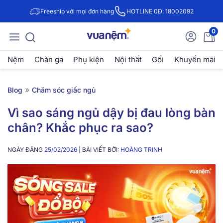
Freeship với mọi đơn hàng
HOTLINE 0Đ: 18002092
0
Nệm
Chăn ga
Phụ kiện
Nội thất
Gối
Khuyến mãi
»
Blog
Chăm sóc giấc ngủ
Vì sao sáng ngủ dậy bị đau lòng bàn
chân? Khắc phục ra sao?
NGÀY ĐĂNG
25/02/2026
| BÀI VIẾT BỞI:
HOÀNG TRINH