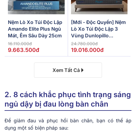
Nệm Lò Xo Túi Độc Lập
[Mới - Độc Quyền] Nệm
Amando Elite Plus Ngủ
Lò Xo Túi Độc Lập 3
Mát, Êm Sâu Dày 25cm
Vùng Dunlopillo
De.Stress Powerful
16.110.000đ
24.780.000đ
9.663.500đ
19.016.000đ
Xem Tất Cả
2. 8 cách khắc phục tình trạng sáng
ngủ dậy bị đau lòng bàn chân
Để giảm đau và phục hồi bàn chân, bạn có thể áp
dụng một số biện pháp sau: