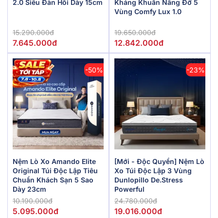
2.0 Siêu Đàn Hồi Dày 15cm
Kháng Khuẩn Nâng Đỡ 5
Vùng Comfy Lux 1.0
15.290.000đ
19.650.000đ
7.645.000đ
12.842.000đ
-50%
-23%
Nệm Lò Xo Amando Elite
[Mới - Độc Quyền] Nệm Lò
Original Túi Độc Lập Tiêu
Xo Túi Độc Lập 3 Vùng
Chuẩn Khách Sạn 5 Sao
Dunlopillo De.Stress
Dày 23cm
Powerful
10.190.000đ
24.780.000đ
5.095.000đ
19.016.000đ