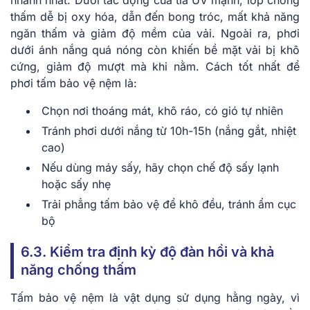
nhanh nhất. Dưới tác động của tia UV mạnh, lớp chống
thấm dễ bị oxy hóa, dẫn đến bong tróc, mất khả năng
ngăn thấm và giảm độ mềm của vải. Ngoài ra, phơi
dưới ánh nắng quá nóng còn khiến bề mặt vải bị khô
cứng, giảm độ mượt mà khi nằm. Cách tốt nhất để
phơi tấm bảo vệ nệm là:
Chọn nơi thoáng mát, khô ráo, có gió tự nhiên
Tránh phơi dưới nắng từ 10h-15h (nắng gắt, nhiệt
cao)
Nếu dùng máy sấy, hãy chọn chế độ sấy lạnh
hoặc sấy nhẹ
Trải phẳng tấm bảo vệ để khô đều, tránh ẩm cục
bộ
6.3. Kiểm tra định kỳ độ đàn hồi và khả
năng chống thấm
Tấm bảo vệ nệm là vật dụng sử dụng hằng ngày, vì