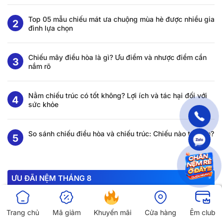
Top 05 mẫu chiếu mát ưa chuộng mùa hè được nhiều gia
đình lựa chọn
Chiếu mây điều hòa là gì? Ưu điểm và nhược điểm cần
nắm rõ
Nằm chiếu trúc có tốt không? Lợi ích và tác hại đối với
sức khỏe
So sánh chiếu điều hòa và chiếu trúc: Chiếu nào tốt hơn?
ƯU ĐÃI NỆM THÁNG 8
-20%
-12%
Trang chủ
Mã giảm
Khuyến mãi
Cửa hàng
Êm club