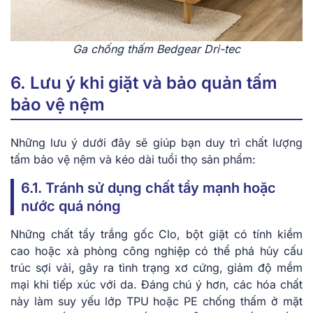
Ga chống thấm Bedgear Dri-tec
6. Lưu ý khi giặt và bảo quản tấm
bảo vệ nệm
Những lưu ý dưới đây sẽ giúp bạn duy trì chất lượng
tấm bảo vệ nệm và kéo dài tuổi thọ sản phẩm:
6.1. Tránh sử dụng chất tẩy mạnh hoặc
nước quá nóng
Những chất tẩy trắng gốc Clo, bột giặt có tính kiềm
cao hoặc xà phòng công nghiệp có thể phá hủy cấu
trúc sợi vải, gây ra tình trạng xơ cứng, giảm độ mềm
mại khi tiếp xúc với da. Đáng chú ý hơn, các hóa chất
này làm suy yếu lớp TPU hoặc PE chống thấm ở mặt