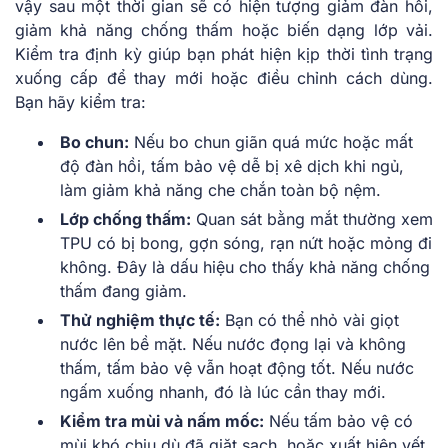
vậy sau một thời gian sẽ có hiện tượng giảm đàn hồi,
giảm khả năng chống thấm hoặc biến dạng lớp vải.
Kiểm tra định kỳ giúp bạn phát hiện kịp thời tình trạng
xuống cấp để thay mới hoặc điều chỉnh cách dùng.
Bạn hãy kiểm tra:
Bo chun:
Nếu bo chun giãn quá mức hoặc mất
độ đàn hồi, tấm bảo vệ dễ bị xê dịch khi ngủ,
làm giảm khả năng che chắn toàn bộ nệm.
Lớp chống thấm:
Quan sát bằng mắt thường xem
TPU có bị bong, gợn sóng, rạn nứt hoặc mỏng đi
không. Đây là dấu hiệu cho thấy khả năng chống
thấm đang giảm.
Thử nghiệm thực tế:
Bạn có thể nhỏ vài giọt
nước lên bề mặt. Nếu nước đọng lại và không
thấm, tấm bảo vệ vẫn hoạt động tốt. Nếu nước
ngấm xuống nhanh, đó là lúc cần thay mới.
Kiểm tra mùi và nấm mốc:
Nếu tấm bảo vệ có
mùi khó chịu dù đã giặt sạch, hoặc xuất hiện vết