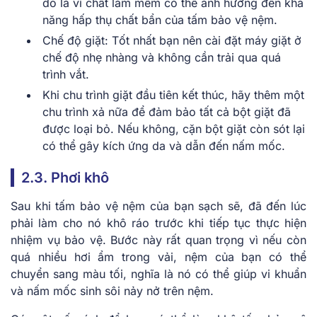
do là vì chất làm mềm có thể ảnh hưởng đến khả
năng hấp thụ chất bẩn của tấm bảo vệ nệm.
Chế độ giặt: Tốt nhất bạn nên cài đặt máy giặt ở
chế độ nhẹ nhàng và không cần trải qua quá
trình vắt.
Khi chu trình giặt đầu tiên kết thúc, hãy thêm một
chu trình xả nữa để đảm bảo tất cả bột giặt đã
được loại bỏ. Nếu không, cặn bột giặt còn sót lại
có thể gây kích ứng da và dẫn đến nấm mốc.
2.3. Phơi khô
Sau khi tấm bảo vệ nệm của bạn sạch sẽ, đã đến lúc
phải làm cho nó khô ráo trước khi tiếp tục thực hiện
nhiệm vụ bảo vệ. Bước này rất quan trọng vì nếu còn
quá nhiều hơi ẩm trong vải, nệm của bạn có thể
chuyển sang màu tối, nghĩa là nó có thể giúp vi khuẩn
và nấm mốc sinh sôi nảy nở trên nệm.