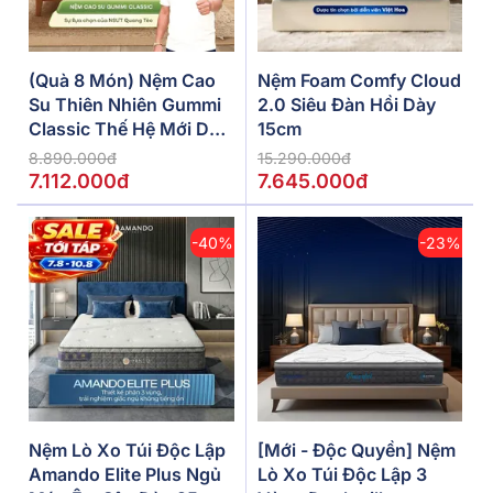
(Quà 8 Món) Nệm Cao
Nệm Foam Comfy Cloud
Su Thiên Nhiên Gummi
2.0 Siêu Đàn Hồi Dày
Classic Thế Hệ Mới Dày
15cm
5/10/15cm
8.890.000đ
15.290.000đ
7.112.000đ
7.645.000đ
-40%
-23%
Nệm Lò Xo Túi Độc Lập
[Mới - Độc Quyền] Nệm
Amando Elite Plus Ngủ
Lò Xo Túi Độc Lập 3