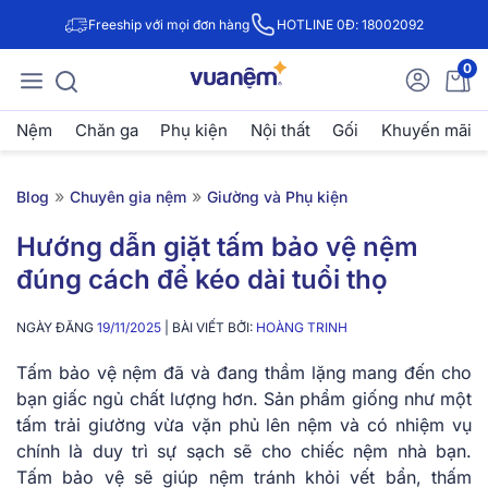
Freeship với mọi đơn hàng
HOTLINE 0Đ: 18002092
0
Nệm
Chăn ga
Phụ kiện
Nội thất
Gối
Khuyến mãi
»
»
Blog
Chuyên gia nệm
Giường và Phụ kiện
Hướng dẫn giặt tấm bảo vệ nệm
đúng cách để kéo dài tuổi thọ
NGÀY ĐĂNG
19/11/2025
| BÀI VIẾT BỞI:
HOÀNG TRINH
Tấm bảo vệ nệm đã và đang thầm lặng mang đến cho
bạn giấc ngủ chất lượng hơn. Sản phẩm giống như một
tấm trải giường vừa vặn phủ lên nệm và có nhiệm vụ
chính là duy trì sự sạch sẽ cho chiếc nệm nhà bạn.
Tấm bảo vệ sẽ giúp nệm tránh khỏi vết bẩn, thấm