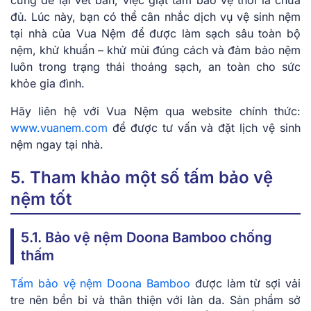
cưng để lại vết bẩn, việc giặt tấm bảo vệ thôi là chưa
đủ. Lúc này, bạn có thể cân nhắc dịch vụ vệ sinh nệm
tại nhà của Vua Nệm để được làm sạch sâu toàn bộ
nệm, khử khuẩn – khử mùi đúng cách và đảm bảo nệm
luôn trong trạng thái thoáng sạch, an toàn cho sức
khỏe gia đình.
Hãy liên hệ với Vua Nệm qua website chính thức:
www.vuanem.com
để được tư vấn và đặt lịch vệ sinh
nệm ngay tại nhà.
5. Tham khảo một số tấm bảo vệ
nệm tốt
5.1. Bảo vệ nệm Doona Bamboo chống
thấm
Tấm bảo vệ nệm Doona Bamboo
được làm từ sợi vải
tre nên bền bỉ và thân thiện với làn da. Sản phẩm sở