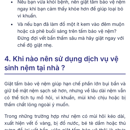
Nếu bạn vừa khỏi bệnh, nên giặt tấm bảo vệ nệm
ngay khi bạn cảm thấy khỏe hơn để giúp loại bỏ
vi khuẩn.
Và nếu bạn đã làm đổ một ít kem vào đêm muộn
hoặc cà phê buổi sáng trên tấm bảo vệ nệm?
Đừng đợi vết bẩn thấm sâu mà hãy giặt ngay với
chế độ giặt nhẹ.
4. Khi nào nên sử dụng dịch vụ vệ
sinh nệm tại nhà ?
Giặt tấm bảo vệ nệm giúp hạn chế phần lớn bụi bẩn và
giữ bề mặt nệm sạch sẽ hơn, nhưng về lâu dài nệm vẫn
có thể tích tụ mồ hôi, vi khuẩn, mùi khó chịu hoặc bị
thấm chất lỏng ngoài ý muốn.
Trong những trường hợp như nệm có mùi hôi kéo dài,
xuất hiện vết ố vàng, bị đổ nước, bé tè dầm hoặc thú