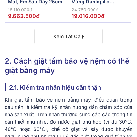
Mát, Êm Sâu Dày 25cm
Vùng Dunlopillo
De.Stress Powerful
16.110.000đ
24.780.000đ
9.663.500đ
19.016.000đ
Xem Tất Cả
2. Cách giặt tấm bảo vệ nệm có thể
giặt bằng máy
2.1. Kiểm tra nhãn hiệu cẩn thận
Khi giặt tấm bảo vệ nệm bằng máy, điều quan trọng
đầu tiên là kiểm tra kỹ nhãn hướng dẫn chăm sóc của
nhà sản xuất. Trên nhãn thường cung cấp các thông tin
cần thiết như nhiệt độ nước giặt phù hợp (ví dụ 30°C,
40°C hoặc 60°C), chế độ giặt và sấy được khuyến
nghị, cũng như những lưu ý đặc biệt trong quá trình vệ