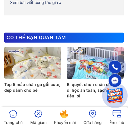
Xem bài viết cùng tác giả »
CÓ THỂ BẠN QUAN TÂM
Top 5 mẫu chăn ga gối cute,
Bí quyết chọn chăn cho bé
đẹp dành cho bé
đi học an toàn, sạch đẹp &
tiện lợi
Trang chủ
Mã giảm
Khuyến mãi
Cửa hàng
Êm club