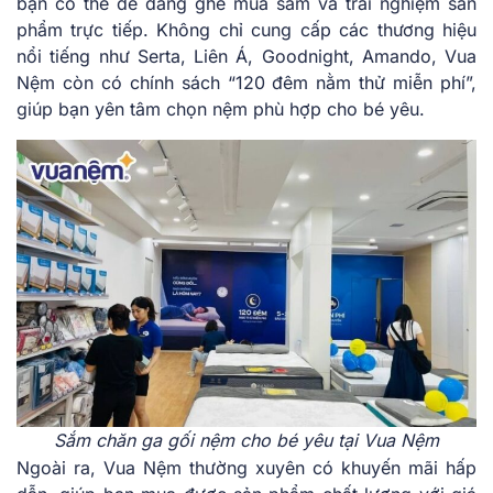
bạn có thể dễ dàng ghé mua sắm và trải nghiệm sản
phẩm trực tiếp. Không chỉ cung cấp các thương hiệu
nổi tiếng như Serta, Liên Á, Goodnight, Amando, Vua
Nệm còn có chính sách “120 đêm nằm thử miễn phí”,
giúp bạn yên tâm chọn nệm phù hợp cho bé yêu.
Sắm chăn ga gối nệm cho bé yêu tại Vua Nệm
Ngoài ra, Vua Nệm thường xuyên có khuyến mãi hấp