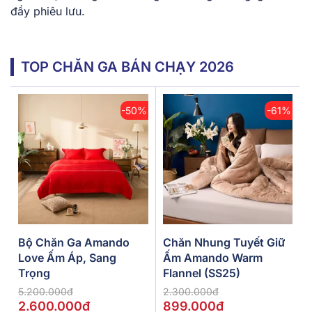
đầy phiêu lưu.
TOP CHĂN GA BÁN CHẠY 2026
-50%
-61%
Bộ Chăn Ga Amando
Chăn Nhung Tuyết Giữ
Love Ấm Áp, Sang
Ấm Amando Warm
Trọng
Flannel (SS25)
5.200.000đ
2.300.000đ
2.600.000đ
899.000đ