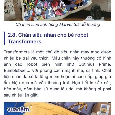
Chăn in siêu anh hùng Marvel 3D dễ thương
2.8. Chăn siêu nhân cho bé robot
Transformers
Transformers là một chủ đề siêu nhân máy móc được
nhiều bé trai yêu thích. Mẫu chăn này thường có hình
ảnh các robot biến hình như Optimus Prime,
Bumblebee,… với phong cách mạnh mẽ, cá tính. Chất
liệu chăn đa số là lông mềm hoặc nỉ cao cấp, giúp giữ
ấm hiệu quả mà vẫn thoáng khí. Họa tiết in sắc nét,
bền màu, đảm bảo sử dụng lâu dài mà không bị phai
sau nhiều lần giặt.