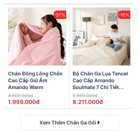
-57%
-15%
Chăn Đông Lông Chồn
Bộ Chăn Ga Lụa Tencel
Cao Cấp Giữ Ấm
Cao Cấp Amando
Amando Warm
Soulmate 7 Chi Tiết
Màu Kem
4.600.000đ
9.660.000đ
1.999.000đ
8.211.000đ
Xem Thêm Chăn Ga Gối