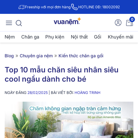
Freeship với mọi đơn hàng
HOTLINE 0Đ: 18002092
0
Nệm
Chăn ga
Phụ kiện
Nội thất
Gối
Khuyến mãi
»
»
Blog
Chuyên gia nệm
Kiến thức chăn ga gối
Top 10 mẫu chăn siêu nhân siêu
cool ngầu dành cho bé
NGÀY ĐĂNG
28/02/2025
| BÀI VIẾT BỞI:
HOÀNG TRINH