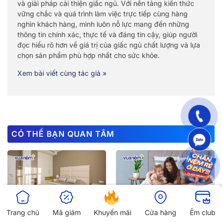
và giải pháp cải thiện giấc ngủ. Với nền tảng kiến thức
vững chắc và quá trình làm việc trực tiếp cùng hàng
nghìn khách hàng, mình luôn nỗ lực mang đến những
thông tin chính xác, thực tế và đáng tin cậy, giúp người
đọc hiểu rõ hơn về giá trị của giấc ngủ chất lượng và lựa
chọn sản phẩm phù hợp nhất cho sức khỏe.
Xem bài viết cùng tác giả »
CÓ THỂ BẠN QUAN TÂM
Trang chủ
Mã giảm
Khuyến mãi
Cửa hàng
Êm club
Top 10 thương hiệu nệm
Top 10 thương hiệu chăn ga