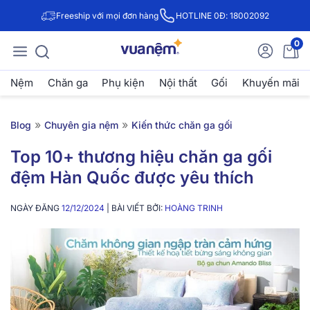
Freeship với mọi đơn hàng
HOTLINE 0Đ: 18002092
0
Nệm
Chăn ga
Phụ kiện
Nội thất
Gối
Khuyến mãi
»
»
Blog
Chuyên gia nệm
Kiến thức chăn ga gối
Top 10+ thương hiệu chăn ga gối
đệm Hàn Quốc được yêu thích
NGÀY ĐĂNG
12/12/2024
| BÀI VIẾT BỞI:
HOÀNG TRINH