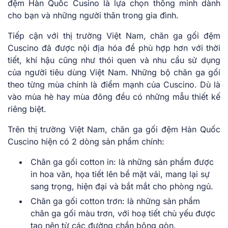
đệm Hàn Quốc Cusino là lựa chọn thông minh dành
cho bạn và những người thân trong gia đình.
Tiếp cận với thị trường Việt Nam, chăn ga gối đệm
Cuscino đã được nội địa hóa để phù hợp hơn với thời
tiết, khí hậu cũng như thói quen và nhu cầu sử dụng
của người tiêu dùng Việt Nam. Những bộ chăn ga gối
theo từng mùa chính là điểm mạnh của Cusci͏no. Dù là
vào mùa hè hay mùa đông đều có những mẫu thiết kế
riêng biệt.
Trên thị trường Việt Nam, chăn ga gối đệm Hàn Quốc
Cusci͏no hiện có 2 dòng sản phẩm chính:
Chăn ga gối cotton in: là những sản phẩm được
in hoa văn, họa tiết lên bề mặt vải, mang lại sự
sang trọng, hiện đại và bắt mắt cho phòng ngủ.
Chăn ga gối cotton trơn: là những sản phẩm
chăn ga gối màu trơn, với hoạ tiết chủ yếu được
tạo nên từ các đường chần bông gòn.