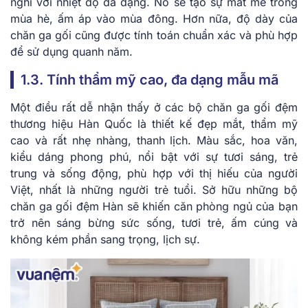
nghi với nhiệt độ đa dạng. Nó sẽ tạo sự mát mẻ trong
mùa hè, ấm áp vào mùa đông. Hơn nữa, độ dày của
chăn ga gối cũng được tính toán chuẩn xác và phù hợp
để sử dụng quanh năm.
1.3. Tính thẩm mỹ cao, đa dạng mẫu mã
Một điều rất dễ nhận thấy ở các bộ chăn ga gối đệm
thương hiệu Hàn Quốc là thiết kế đẹp mắt, thẩm mỹ
cao và rất nhẹ nhàng, thanh lịch. Màu sắc, hoa văn,
kiểu dáng phong phú, nổi bật với sự tươi sáng, trẻ
trung và sống động, phù hợp với thị hiếu của người
Việt, nhất là những người trẻ tuổi. Sở hữu những bộ
chăn ga gối đệm Hàn sẽ khiến căn phòng ngủ của bạn
trở nên sáng bừng sức sống, tươi trẻ, ấm cúng và
không kém phần sang trọng, lịch sự.