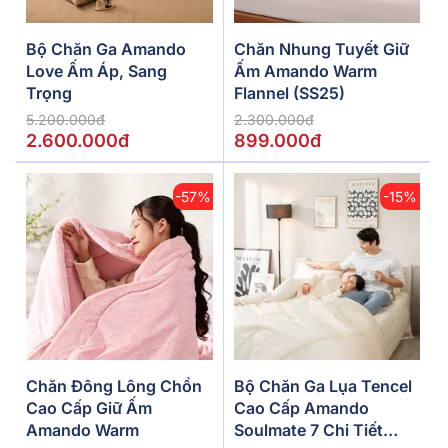
Bộ Chăn Ga Amando
Chăn Nhung Tuyết Giữ
Love Ấm Áp, Sang
Ấm Amando Warm
Trọng
Flannel (SS25)
5.200.000đ
2.300.000đ
2.600.000đ
899.000đ
-57%
-15%
Chăn Đông Lông Chồn
Bộ Chăn Ga Lụa Tencel
Cao Cấp Giữ Ấm
Cao Cấp Amando
Amando Warm
Soulmate 7 Chi Tiết