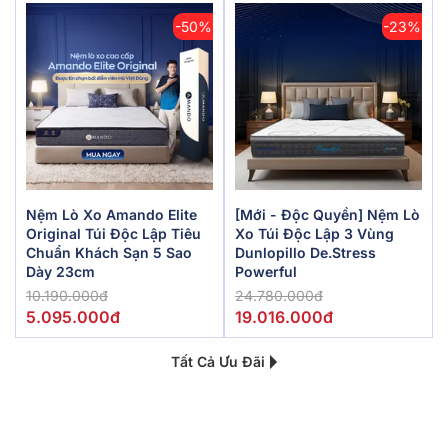
-50%
-23%
Nệm Lò Xo Amando Elite
[Mới - Độc Quyền] Nệm Lò
Original Túi Độc Lập Tiêu
Xo Túi Độc Lập 3 Vùng
Chuẩn Khách Sạn 5 Sao
Dunlopillo De.Stress
Dày 23cm
Powerful
10.190.000đ
24.780.000đ
5.095.000đ
19.016.000đ
Tất Cả Ưu Đãi