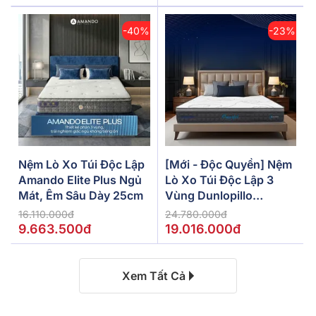
-40%
-23%
Nệm Lò Xo Túi Độc Lập
[Mới - Độc Quyền] Nệm
Amando Elite Plus Ngủ
Lò Xo Túi Độc Lập 3
Mát, Êm Sâu Dày 25cm
Vùng Dunlopillo
De.Stress Powerful
16.110.000đ
24.780.000đ
9.663.500đ
19.016.000đ
Xem Tất Cả