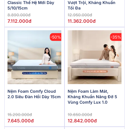
Classic Thế Hệ Mới Dày
Vượt Trội, Kháng Khuẩn
5/10/15cm
Tối Đa
8.890.000đ
12.950.000đ
7.112.000đ
11.362.000đ
-50%
-35%
Nệm Foam Comfy Cloud
Nệm Foam Làm Mát,
2.0 Siêu Đàn Hồi Dày 15cm
Kháng Khuẩn Nâng Đỡ 5
Vùng Comfy Lux 1.0
15.290.000đ
19.650.000đ
7.645.000đ
12.842.000đ