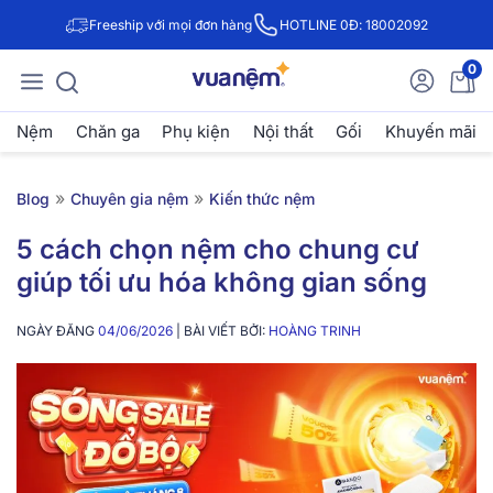
Freeship với mọi đơn hàng
HOTLINE 0Đ: 18002092
0
Nệm
Chăn ga
Phụ kiện
Nội thất
Gối
Khuyến mãi
»
»
Blog
Chuyên gia nệm
Kiến thức nệm
5 cách chọn nệm cho chung cư
giúp tối ưu hóa không gian sống
NGÀY ĐĂNG
04/06/2026
| BÀI VIẾT BỞI:
HOÀNG TRINH