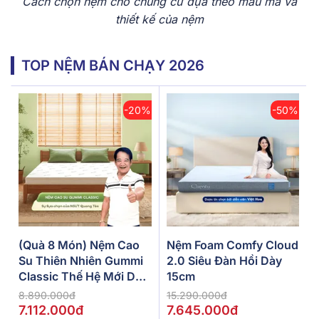
Cách chọn nệm cho chung cư dựa theo mẫu mã và
thiết kế của nệm
TOP NỆM BÁN CHẠY 2026
-20%
-50%
(Quà 8 Món) Nệm Cao
Nệm Foam Comfy Cloud
Su Thiên Nhiên Gummi
2.0 Siêu Đàn Hồi Dày
Classic Thế Hệ Mới Dày
15cm
5/10/15cm
8.890.000đ
15.290.000đ
7.112.000đ
7.645.000đ