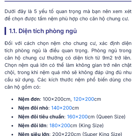
Dưới đây là 5 yếu tố quan trọng mà bạn nên xem xét
để chọn được tấm nệm phù hợp cho căn hộ chung cư.
1.1. Diện tích phòng ngủ
Đối với cách chọn nệm cho chung cư, xác định diện
tích phòng ngủ là điều quan trọng. Phòng ngủ trong
căn hộ chung cư thường có diện tích từ 9m2 trở lên.
Chọn nệm quá lớn có thể làm không gian trở nên chật
chội, trong khi nệm quá nhỏ sẽ không đáp ứng đủ nhu
cầu sử dụng. Các kích thước nệm phổ biến dùng cho
căn hộ gồm có:
Nệm đơn
: 100x200cm,
120×200
cm
Nệm đôi nhỏ
:
140×200
cm
Nệm đôi tiêu chuẩn
:
160×200
cm (Queen Size)
Nệm đôi lớn
:
180×200
cm (King Size)
Nệm siêu lớn
: 200x220cm (Super King Size)