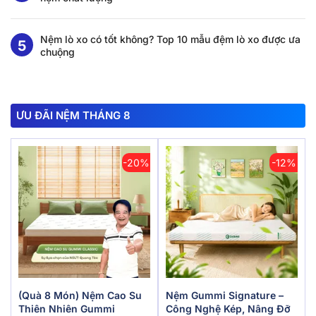
Nệm lò xo có tốt không? Top 10 mẫu đệm lò xo được ưa
chuộng
ƯU ĐÃI NỆM THÁNG 8
-20%
-12%
(Quà 8 Món) Nệm Cao Su
Nệm Gummi Signature –
Thiên Nhiên Gummi
Công Nghệ Kép, Nâng Đỡ