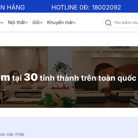
ƠN HÀNG
HOTLINE 0Đ:
18002092
n
Nội thất
Gối
Khuyến mãi
om
30
tại
tỉnh thành trên toàn quốc
 sau sáp nhập