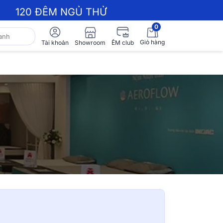
120 ĐÊM NGỦ THỬ
0
Giỏ hàng
Showroom
Tài khoản
ÊM club