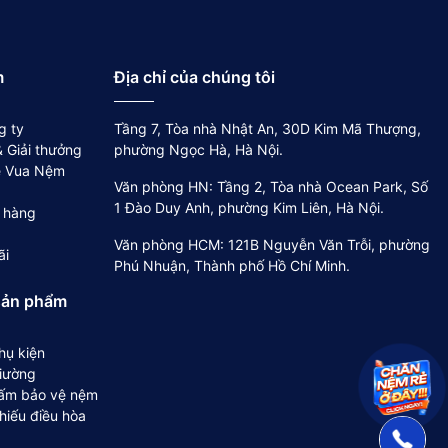
m
Địa chỉ của chúng tôi
g ty
Tầng 7, Tòa nhà Nhật An, 30D Kim Mã Thượng,
 Giải thưởng
phường Ngọc Hà, Hà Nội.
về Vua Nệm
Văn phòng HN: Tầng 2, Tòa nhà Ocean Park, Số
1 Đào Duy Anh, phường Kim Liên, Hà Nội.
 hàng
Văn phòng HCM: 121B Nguyễn Văn Trỗi, phường
ãi
Phú Nhuận, Thành phố Hồ Chí Minh.
sản phẩm
hụ kiện
iường
ấm bảo vệ nệm
hiếu điều hòa