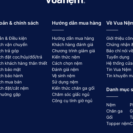
oản & chính sách
Hướng dẫn mua hàng
Về Vua Nệ
ản & Điều kiện
Hướng dẫn mua hàng
Giới thiệu côn
ch vận chuyển
Khách hàng đánh giá
Chứng nhận &
ch trả góp
Chương trình giảm giá
Báo chí nói 
ch đặt cọc/hủy/đổi/trả
Kiến thức nệm
Tuyển dụng
ch khách hàng thân thiết
Cách chọn nệm
Hệ thống cửa
ch bảo mật
Đánh giá nệm
Tin Vua Nệm
ch bảo hành
Vệ sinh nệm
Tin khuyến m
ch mua bán
Sử dụng nệm
ch đặt/cắt nệm
Kiến thức chăn ga gối
Danh mục 
thường gặp
Chăm sóc giấc ngủ
Công cụ tính giờ ngủ
Nệm
P
Chăn ga
G
Gối
T
Topper nệm
C