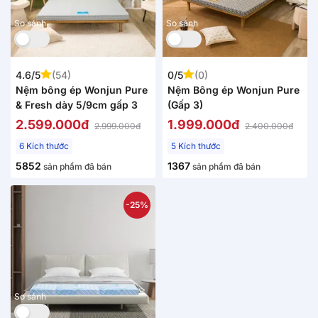
So sánh
So sánh
4.6/5
(54)
0/5
(0)
Nệm bông ép Wonjun Pure
Nệm Bông ép Wonjun Pure
& Fresh dày 5/9cm gấp 3
(Gấp 3)
2.599.000đ
1.999.000đ
2.999.000đ
2.400.000đ
6 Kích thước
5 Kích thước
5852
1367
sản phẩm đã bán
sản phẩm đã bán
-25%
So sánh