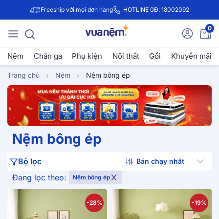
Freeship với mọi đơn hàng
HOTLINE 0Đ: 18002092
0
Nệm
Chăn ga
Phụ kiện
Nội thất
Gối
Khuyến mãi
Trang chủ
Nệm
Nệm bông ép
Nệm bông ép
Bộ lọc
Đang lọc theo:
Nệm bông ép
-28%
-19%