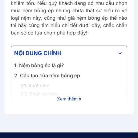
khiêm tốn. Nếu quý khách đang có nhu cầu chọn
mua nệm bông ép nhưng chưa thật sự hiểu rõ về
loại nệm này, cũng như giá nệm bông ép thế nào
thì hãy cùng tìm hiểu chi tiết dưới đây, chắc chắn
bạn sẽ có lựa chọn phù hợp đấy!
NỘI DUNG CHÍNH
1. Nệm bông ép là gì?
2. Cấu tạo của nệm bông ép
2.1. Ruột nệm
2.2. Phần vỏ nệm
Xem thêm
3. Nệm bông ép có tốt hay không?
3.1. Khả năng nâng đỡ và hỗ trợ tốt
3.2. Kháng khuẩn
3.3. Dễ dàng vệ sinh và bảo quản