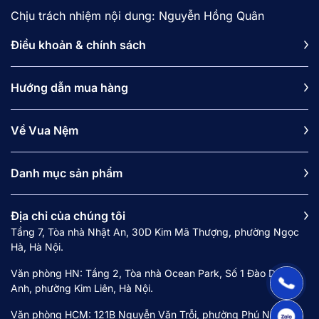
8. Hướng dẫn vệ sinh nệm bông ép
Chịu trách nhiệm nội dung: Nguyễn Hồng Quân
9. Nên mua nệm bông ép của hãng nào tốt và
Điều khoản & chính sách
uy tín?
9.1. Nệm bông ép Kim Cương
Hướng dẫn mua hàng
9.2. Nệm bông ép Wonjun
9.3. Nệm bông ép Goodnight
Về Vua Nệm
1. Nệm bông ép là gì?
Danh mục sản phẩm
Nệm bông ép
(nệm bông gòn ép) là dòng nệm
được làm từ sợi bông xơ polyester, được ép cách
Địa chỉ của chúng tôi
nhiệt để tạo thành một khối nệm cứng và chắc
Tầng 7, Tòa nhà Nhật An, 30D Kim Mã Thượng, phường Ngọc
chắn. Do sở hữu độ đàn hồi thấp và thiết kế dạng
Hà, Hà Nội.
nệm gấp 2 hoặc gấp 3 tấm, nệm bông ép mang
Văn phòng HN: Tầng 2, Tòa nhà Ocean Park, Số 1 Đào Duy
lại sự tiện lợi tối đa trong việc sử dụng và vận
Anh, phường Kim Liên, Hà Nội.
chuyển.
Văn phòng HCM: 121B Nguyễn Văn Trỗi, phường Phú Nhuận,