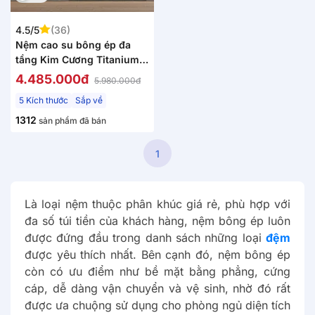
4.5/5
(36)
Nệm cao su bông ép đa
tầng Kim Cương Titanium
gấp 3 dày 5/9cm
4.485.000đ
5.980.000đ
5 Kích thước
Sắp về
1312
sản phẩm đã bán
1
Là loại nệm thuộc phân khúc giá rẻ, phù hợp với
đa số túi tiền của khách hàng, nệm bông ép luôn
được đứng đầu trong danh sách những loại
đệm
được yêu thích nhất. Bên cạnh đó, nệm bông ép
còn có ưu điểm như bề mặt bằng phẳng, cứng
cáp, dễ dàng vận chuyển và vệ sinh, nhờ đó rất
được ưa chuộng sử dụng cho phòng ngủ diện tích