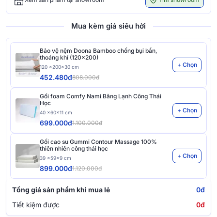
Mua kèm giá siêu hời
Bảo vệ nệm Doona Bamboo chống bụi bẩn,
thoáng khí (120x200)
+ Chọn
120 x200x30 cm
452.480đ
808.000đ
Gối foam Comfy Nami Băng Lạnh Công Thái
Học
+ Chọn
40 x60x11 cm
699.000đ
1.100.000đ
Gối cao su Gummi Contour Massage 100%
thiên nhiên công thái học
+ Chọn
39 x59x9 cm
899.000đ
1.120.000đ
Tổng giá sản phẩm khi mua lẻ
0đ
Tiết kiệm được
0đ