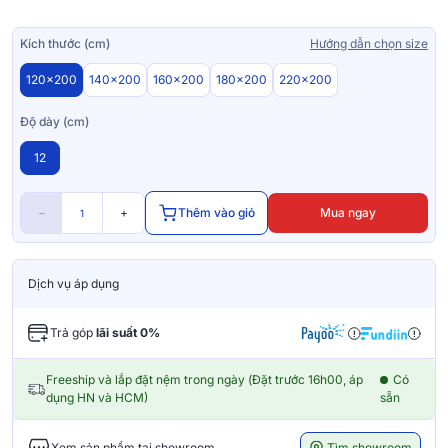
Kích thước (cm)
Hướng dẫn chọn size
120x200
140x200
160x200
180x200
220x200
Độ dày (cm)
12
−
+
Thêm vào giỏ
Mua ngay
Dịch vụ áp dụng
Trả góp
lãi suất 0%
Freeship và lắp đặt nệm trong ngày (Đặt trước 16h00, áp
Có
dụng HN và HCM)
sẵn
Tìm showroom
Xem sản phẩm tại showroom