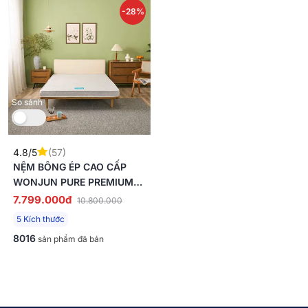
-28%
So sánh
4.8/5
(57)
NỆM BÔNG ÉP CAO CẤP
WONJUN PURE PREMIUM
NÂNG ĐỠ VỮNG CHẮC DÀY
7.799.000đ
10.800.000
12CM GẤP 2
5 Kích thước
8016
sản phẩm đã bán