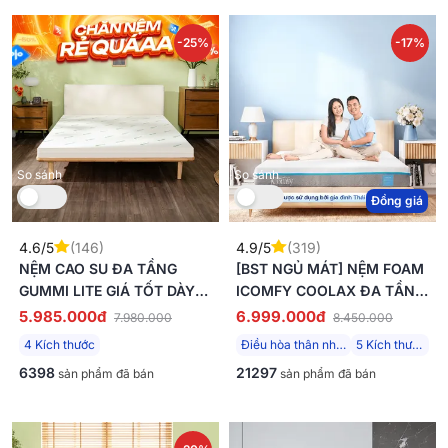
-25%
-17%
So sánh
So sánh
Đồng giá
4.6/5
(146)
4.9/5
(319)
NỆM CAO SU ĐA TẦNG
[BST NGỦ MÁT] NỆM FOAM
GUMMI LITE GIÁ TỐT DÀY
ICOMFY COOLAX ĐA TẦNG
10CM
THOÁNG MÁT, MASSAGE
5.985.000đ
6.999.000đ
7.980.000
8.450.000
THƯ GIÃN DÀY 15CM
4 Kích thước
Điều hòa thân nhiệt
5 Kích thước
6398
21297
sản phẩm đã bán
sản phẩm đã bán