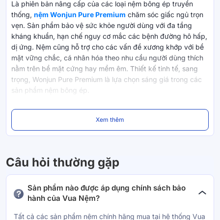
Là phiên bản nâng cấp của các loại nệm bông ép truyền
thống,
nệm Wonjun Pure Premium
chăm sóc giấc ngủ trọn
vẹn. Sản phẩm bảo vệ sức khỏe người dùng với đa tầng
kháng khuẩn, hạn chế nguy cơ mắc các bệnh đường hô hấp,
dị ứng. Nệm cũng hỗ trợ cho các vấn đề xương khớp với bề
mặt vững chắc, cá nhân hóa theo nhu cầu người dùng thích
nằm trên bề mặt cứng hay mềm êm. Thiết kế tinh tế, sang
trọng, Wonjun Pure Premium là lựa chọn sáng giá trong các
sản phẩm nệm bông ép.
Xem thêm
Bông ép đa tầng kháng khuẩn
Là phiên bản cao cấp từ thương hiệu nệm bông ép Wonjun,
Câu hỏi thường gặp
sản phẩm kết hợp giữa công nghệ Nano kháng khuẩn và
than hoạt tính. Tầng dưới cùng là sợi bông ép Nano kháng
khuẩn có khả năng chống nấm mốc, ngăn ngừa vi khuẩn
Sản phẩm nào được áp dụng chính sách bảo
phát triển. Bên trên là lớp bông ép than hoạt tính có khả
hành của Vua Nệm?
năng thấm hút và khử mùi mồ hôi giữ cho nệm luôn khô
Tất cả các sản phẩm nệm chính hãng mua tại hệ thống Vua
thoáng và không có mùi khó chịu.