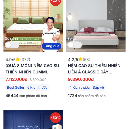
-20%
So sánh
So sánh
Tặng quà
4.9/5
(377)
4.2/5
(58)
(QUÀ 8 MÓN) NỆM CAO SU
NỆM CAO SU THIÊN NHIÊN
THIÊN NHIÊN GUMMI
LIÊN Á CLASSIC DÀY
CLASSIC THẾ HỆ MỚI DÀY
5/10CM
7.112.000đ
9.390.000đ
8.890.000
5/10/15CM
Best Seller
6 Kích thước
4 Kích thước
Sắp về
45444
1724
sản phẩm đã bán
sản phẩm đã bán
-50%