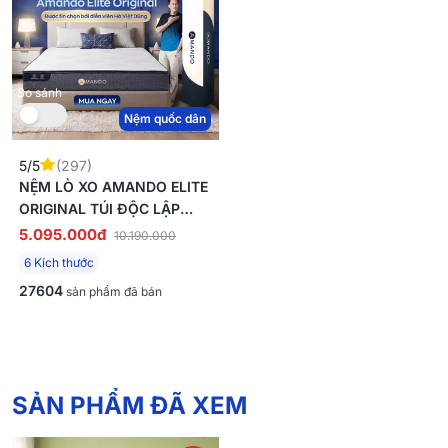
So sánh
Nệm quốc dân
5/5
(297)
NỆM LÒ XO AMANDO ELITE
ORIGINAL TÚI ĐỘC LẬP
TIÊU CHUẨN KHÁCH SẠN 5
5.095.000đ
10.190.000
SAO DÀY 23CM
6 Kích thước
27604
sản phẩm đã bán
SẢN PHẨM ĐÃ XEM