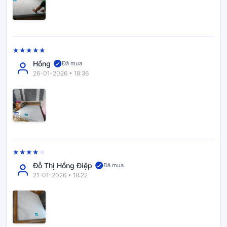
đêm ngủ thử miễn phí
. Khách hàng được quyền trải nghiệm
thực tế ngay tại nhà, nếu không hài lòng, Vua Nệm cam kết
hỗ trợ đổi sản phẩm, giúp bạn an tâm khi mua sắm.
Vua Nệm còn hỗ trợ trả góp 0% lãi suất, giúp khách hàng sở
hữu các sản phẩm cao cấp, không cần lo lắng về áp lực tài
Hồng
Đã mua
chính.
26-01-2026 • 18:36
Bên cạnh đó, tham gia ÊM Club – chương trình khách hàng
thân thiết của Vua Nệm, bạn sẽ được tích lũy đến 5% trên
mỗi đơn hàng, giảm giá đến 10% và hưởng hàng loạt ưu đãi
độc quyền khác tùy theo hạng thành viên.
Vua Nệm không chỉ bán nệm, mà còn tạo ra hành trình mua
sắm đáng nhớ cho khách hàng: Tư vấn tận tâm – Giao nhanh
– Miễn phí lắp đặt – Bảo hành minh bạch.
Đỗ Thị Hồng Điệp
Đã mua
21-01-2026 • 18:22
*Nhằm mục đích liên tục nâng cao trải nghiệm giấc ngủ, Vua
Nệm bảo lưu quyền cải tiến thiết kế và định lượng sản phẩm.