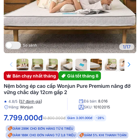
So sánh
1/17
Bán chạy nhất tháng
Giá tốt tháng 8
Nệm bông ép cao cấp Wonjun Pure Premium nâng đỡ
vững chắc dày 12cm gấp 2
(
)
Đã bán:
8.016
★
4.8/5
57 đánh giá
Hãng:
Wonjun
SKU:
10102015
7.799.000đ
10.800.000đ
Giảm 3.001.000đ
-28%
GIẢM 299K CHO ĐƠN HÀNG TỪ 6 TRIỆU
GIẢM 188K CHO ĐƠN HÀNG TỪ 3,8 TRIỆU
GIẢM 5% KHI THANH TOÁN