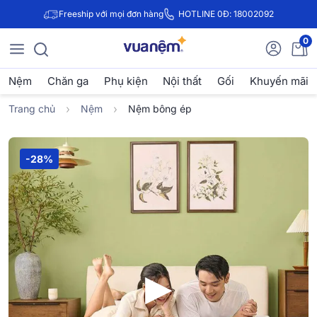
Freeship với mọi đơn hàng
HOTLINE 0Đ: 18002092
0
Nệm
Chăn ga
Phụ kiện
Nội thất
Gối
Khuyến mãi
Trang chủ
Nệm
Nệm bông ép
-28%
▶