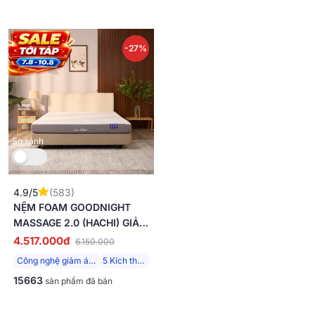
-27%
So sánh
4.9/5
(583)
NỆM FOAM GOODNIGHT
MASSAGE 2.0 (HACHI) GIẢM
ÁP LỰC DÀY 15CM
4.517.000đ
6.150.000
Công nghệ giảm áp lực
5 Kích thước
15663
sản phẩm đã bán