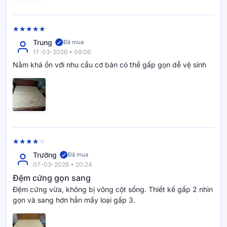
Trung
Đã mua
17-03-2026 • 09:06
Nằm khá ổn với nhu cầu cơ bản có thể gấp gọn dễ vệ sinh
Về Vua Nệm
Với định vị thương hiệu “Bạn đời mang đến giấc ngủ đáng
giá”, Vua Nệm thấu hiểu rằng, giấc ngủ không chỉ đơn thuần
nghỉ ngơi, mà là khoảng thời gian tái tạo năng lượng, phục
hồi sức khỏe và giữ gìn chất lượng sống mỗi ngày.
Vua Nệm cam kết mang đến những sản phẩm xứng đáng với
Trường
Đã mua
từng phút giây bạn nghỉ ngơi – chất lượng, trải nghiệm đáng
07-03-2026 • 20:24
giá và mức giá hợp lý. Từ hệ thống showroom khắp cả nước,
Đệm cứng gọn sang
các kênh online, đến chính sách dùng thử 120 đêm, dịch vụ
Đệm cứng vừa, không bị võng cột sống. Thiết kế gấp 2 nhìn
giao hàng – lắp đặt tận nơi, Vua Nệm luôn đặt khách hàng
gọn và sang hơn hẳn mấy loại gấp 3.
làm trung tâm trong mọi chiến lược vận hành.
Chúng tôi tin rằng mỗi người có một giấc ngủ riêng cần thấu