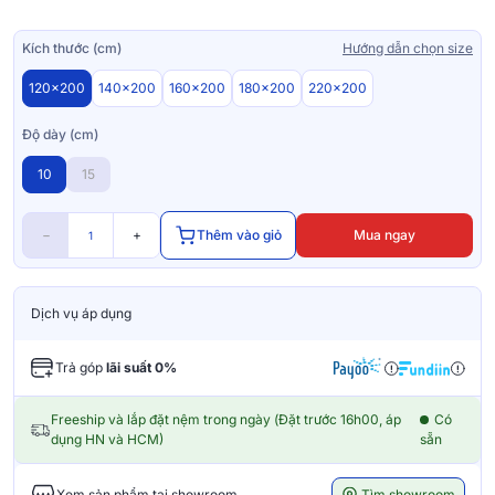
Kích thước (cm)
Hướng dẫn chọn size
120x200
140x200
160x200
180x200
220x200
Độ dày (cm)
10
15
−
+
Thêm vào giỏ
Mua ngay
Dịch vụ áp dụng
Trả góp
lãi suất 0%
Freeship và lắp đặt nệm trong ngày (Đặt trước 16h00, áp
Có
dụng HN và HCM)
sẵn
Tìm showroom
Xem sản phẩm tại showroom