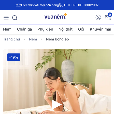
Freeship với mọi đơn hàng
HOTLINE 0Đ: 18002092
0
Nệm
Chăn ga
Phụ kiện
Nội thất
Gối
Khuyến mãi
Trang chủ
Nệm
Nệm bông ép
-19%
▶