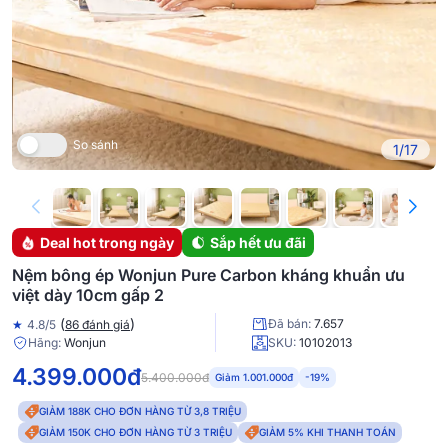
So sánh
1/17
Deal hot trong ngày
Sắp hết ưu đãi
Nệm bông ép Wonjun Pure Carbon kháng khuẩn ưu
việt dày 10cm gấp 2
(
)
Đã bán:
7.657
★
4.8/5
86 đánh giá
Hãng:
Wonjun
SKU:
10102013
4.399.000đ
5.400.000đ
Giảm 1.001.000đ
-19%
GIẢM 188K CHO ĐƠN HÀNG TỪ 3,8 TRIỆU
GIẢM 150K CHO ĐƠN HÀNG TỪ 3 TRIỆU
GIẢM 5% KHI THANH TOÁN