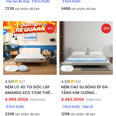
Cấu tạo đa tầng
5 Kích thước
5 Kích thước
7239
4488
sản phẩm đã bán
sản phẩm đã bán
-9%
-25%
So sánh
So sánh
4.9/5
(52)
4.5/5
(36)
NỆM LÒ XO TÚI ĐỘC LẬP
NỆM CAO SU BÔNG ÉP ĐA
AMANDO ECO 17CM THIẾT
TẦNG KIM CƯƠNG
KẾ NHỎ GỌN
TITANIUM GẤP 3 DÀY
4.999.000đ
4.485.000đ
5.500.000
5.980.000
5/9CM
6 Kích thước
1 Kích thước
Sắp về
3306
1298
sản phẩm đã bán
sản phẩm đã bán