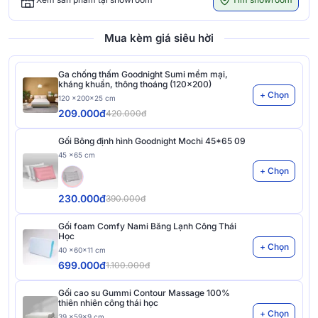
Mua kèm giá siêu hời
Ga chống thấm Goodnight Sumi mềm mại,
kháng khuẩn, thông thoáng (120x200)
+ Chọn
120 x200x25 cm
209.000đ
420.000đ
Gối Bông định hình Goodnight Mochi 45*65 09
45 x65 cm
+ Chọn
230.000đ
390.000đ
Gối foam Comfy Nami Băng Lạnh Công Thái
Học
+ Chọn
40 x60x11 cm
699.000đ
1.100.000đ
Gối cao su Gummi Contour Massage 100%
thiên nhiên công thái học
+ Chọn
39 x59x9 cm