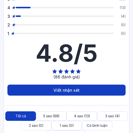
4
(13)
3
(4)
2
(0)
1
(0)
4.8/5
(86 đánh giá)
Kháng khuẩn và khử mùi hiệu quả
Viết nhận xét
Được làm từ 100% sợi bông than hoạt tính
nệm bông ép
Wonjun Pure Carbon có khả năng khử mùi, ngăn vi khuẩn,
nấm mốc phát triển. Thường xuyên tiếp xúc với cơ thể ở
nhiều trạng thái nóng, lạnh, đổ mồ hôi hay với những gia đình
Tất cả
5 sao (69)
4 sao (13)
3 sao (4)
có trẻ nhỏ, nệm rất dễ bị dây bẩn và để lại mùi hôi khó chịu.
2 sao (0)
1 sao (0)
Có bình luận
Hay vấn đề bụi mịn, mạt bụi gây mẩn ngứa, dị ứng cũng là