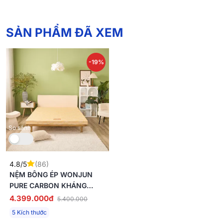
SẢN PHẨM ĐÃ XEM
-19%
So sánh
4.8/5
(86)
NỆM BÔNG ÉP WONJUN
PURE CARBON KHÁNG
KHUẨN ƯU VIỆT DÀY 10CM
4.399.000đ
5.400.000
GẤP 2
5 Kích thước