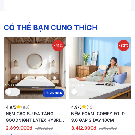
CÓ THỂ BẠN CŨNG THÍCH
-41%
-32%
So sánh
So sánh
Rẻ vô địch
4.8/5
(86)
4.9/5
(15)
NỆM CAO SU ĐA TẦNG
NỆM FOAM ICOMFY FOLD
GOODNIGHT LATEX HYBRID
3.0 GẤP 3 DÀY 10CM
(RENA) VỮNG CHẮC,
2.899.000đ
3.412.000đ
4.900.000
5.000.000
THÔNG THOÁNG DÀY 10CM