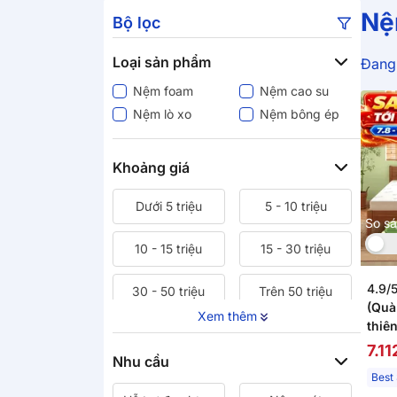
Nệ
Bộ lọc
Loại sản phẩm
Đang 
Nệm foam
Nệm cao su
Nệm lò xo
Nệm bông ép
Khoảng giá
Dưới 5 triệu
5 - 10 triệu
So s
10 - 15 triệu
15 - 30 triệu
4.9/
30 - 50 triệu
Trên 50 triệu
(Quà
Xem thêm
thiê
Clas
7.1
Nhu cầu
5/10
Best 