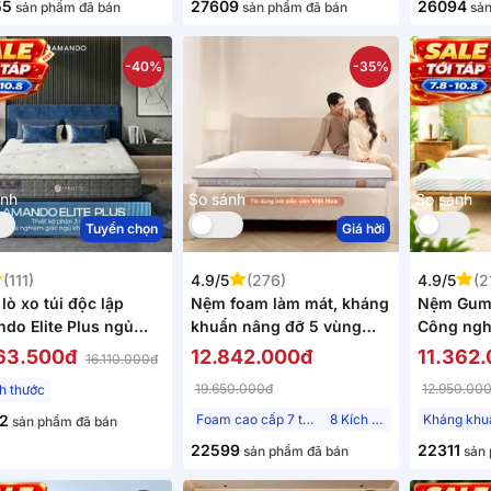
55
27609
26094
sản phẩm đã bán
sản phẩm đã bán
sản
-40%
-35%
ánh
So sánh
So sánh
Tuyển chọn
Giá hời
(111)
4.9/5
(276)
4.9/5
(2
lò xo túi độc lập
Nệm foam làm mát, kháng
Nệm Gumm
do Elite Plus ngủ
khuẩn nâng đỡ 5 vùng
Công ngh
 êm sâu dày 25cm
Comfy Lux 1.0
vượt trội
63.500đ
12.842.000đ
11.362
16.110.000đ
đa
19.650.000đ
12.950.00
ch thước
2
Foam cao cấp 7 thành phần
8 Kích thước
sản phẩm đã bán
22599
22311
sản phẩm đã bán
sản 