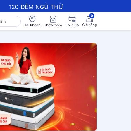
120 ĐÊM NGỦ THỬ
0
Giỏ hàng
Showroom
Tài khoản
ÊM club