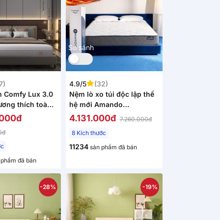
So sánh
7)
4.9/5
(32)
 Comfy Lux 3.0
Nệm lò xo túi độc lập thế
ương thích toàn
hệ mới Amando
 25cm
Goodnight Magic nâng đỡ
.000đ
4.131.000đ
7.260.000đ
êm ái 20cm
0đ
8 Kích thước
ớc
11234
sản phẩm đã bán
 phẩm đã bán
-28%
-19%