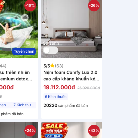
-16%
-26%
So sánh
Tuyển chọn
44)
5/5
(63)
su thiên nhiên
Nệm foam Comfy Lux 2.0
emium detox
cao cấp kháng khuẩn kép
dày 22cm
.000đ
19.112.000đ
25.920.000đ
đ
6 Kích thước
Tinh chất than tre
7 Kích thước
20220
sản phẩm đã bán
 phẩm đã bán
-24%
-43%