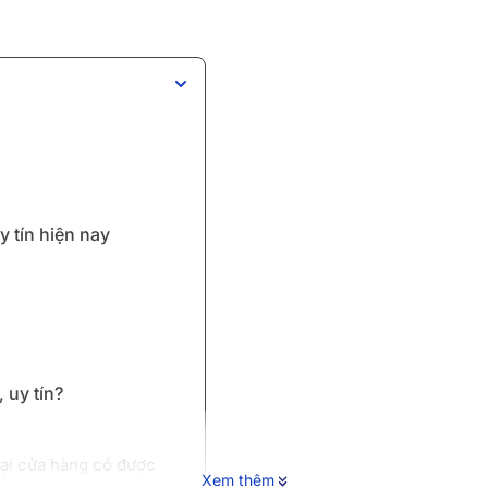
 tín hiện nay
 uy tín?
tại cửa hàng có được
Xem thêm