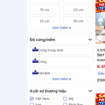
15 cm
20 cm
25 cm
30 cm
Xem thêm
35 cm
Khác
So s
Độ cứng/mềm
4.9/
Cứng trung bình
[BST
iCom
Cứng
thoá
6.4
giãn
Flexible
Xem thêm
2130
Mềm Trung Bình
Xuất xứ thương hiệu
Mềm
Việt Nam
Mỹ
Anh
Nhật Bản