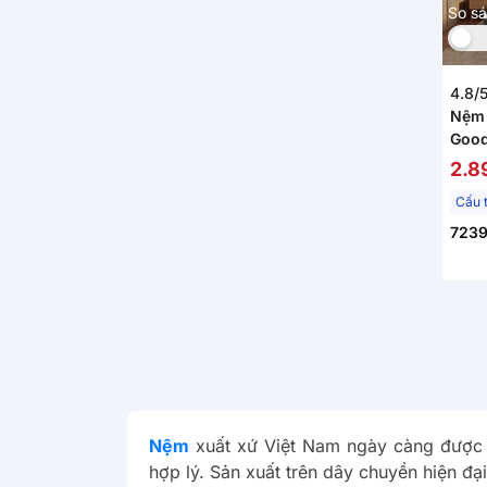
So s
4.8/
Nệm 
Good
(Ren
2.8
thoá
Cấu 
723
Nệm
xuất xứ Việt Nam ngày càng được ng
hợp lý. Sản xuất trên dây chuyền hiện đ