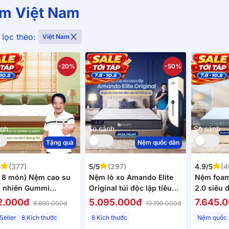
m Việt Nam
lọc theo:
Việt Nam
-20%
-50%
ánh
So sánh
So sánh
Tặng quà
Nệm quốc dân
5
(377)
5/5
(297)
4.9/5
(4
 8 món) Nệm cao su
Nệm lò xo Amando Elite
Nệm foam
n nhiên Gummi
Original túi độc lập tiêu
2.0 siêu 
sic thế hệ mới dày
chuẩn khách sạn 5 sao
12.000đ
5.095.000đ
7.645.
8.890.000đ
10.190.000đ
/15cm
dày 23cm
Seller
8 Kích thước
8 Kích thước
Nệm quốc 