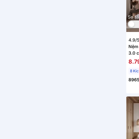
So s
4.9/
Nệm 
3.0 
dày 
8.7
8 Kí
896