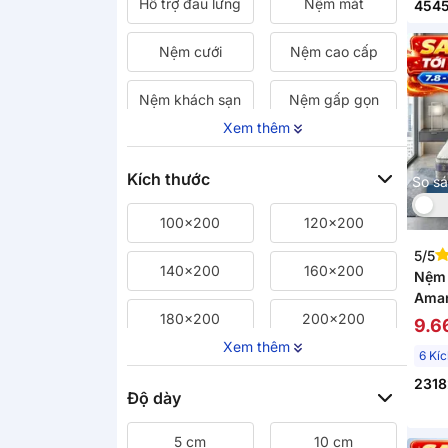
Hỗ trợ đau lưng
Nệm mát
454
Nệm cưới
Nệm cao cấp
Nệm khách sạn
Nệm gấp gọn
Xem thêm
Kích thước
So s
100x200
120x200
5/5
140x200
160x200
Nệm 
Aman
mát,
180x200
200x200
9.6
Xem thêm
6 Kí
220x200
2318
Độ dày
5 cm
10 cm