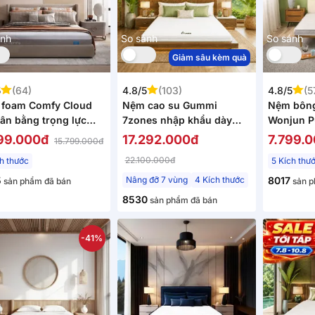
ánh
So sánh
So sánh
Giảm sâu kèm quà
5
(64)
4.8/5
(103)
4.8/5
(5
foam Comfy Cloud
Nệm cao su Gummi
Nệm bông
cân bằng trọng lực
7zones nhập khẩu dày
Wonjun P
18cm
12cm
nâng đỡ 
99.000đ
17.292.000đ
7.799.
15.799.000đ
12cm gấp
22.100.000đ
ch thước
5 Kích thư
5
Nâng đỡ 7 vùng
4 Kích thước
8017
sản phẩm đã bán
sản p
8530
sản phẩm đã bán
-41%