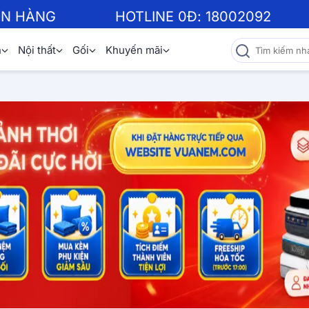
ƠN HÀNG
HOTLINE 0Đ:
18002092
n
Nội thất
Gối
Khuyến mãi