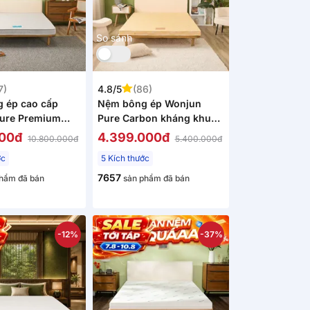
So sánh
7)
4.8/5
(86)
 ép cao cấp
Nệm bông ép Wonjun
ure Premium
Pure Carbon kháng khuẩn
vững chắc dày
ưu việt dày 10cm gấp 2
000đ
4.399.000đ
10.800.000đ
5.400.000đ
 2
ớc
5 Kích thước
7657
hẩm đã bán
sản phẩm đã bán
-12%
-37%