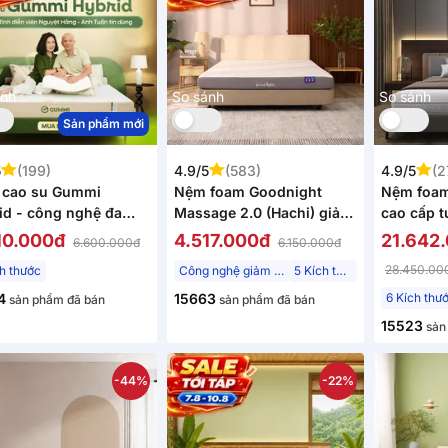
ánh
So sánh
So sánh
Sản phẩm mới
5
(199)
4.9/5
(583)
4.9/5
(2
cao su Gummi
Nệm foam Goodnight
Nệm foam
id - công nghệ đa
Massage 2.0 (Hachi) giảm
cao cấp t
, kháng khuẩn, siêu
áp lực dày 15cm
diện dày
10.000đ
4.517.000đ
21.642
6.600.000đ
6.150.000đ
ng mát
28.450.00
ch thước
Công nghệ giảm áp lực
5 Kích thước
4
15663
6 Kích thư
sản phẩm đã bán
sản phẩm đã bán
15523
sản
-44%
-22%