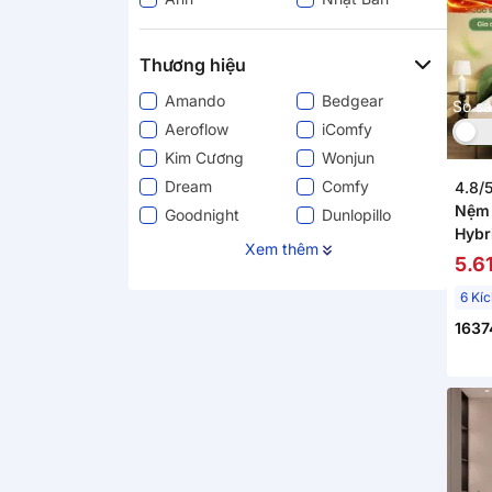
Trung Bình
Thương hiệu
Amando
Bedgear
So s
Aeroflow
iComfy
Kim Cương
Wonjun
Dream
Comfy
4.8/
Nệm 
Goodnight
Dunlopillo
Hybr
Liên Á
Emma
Xem thêm
tầng
5.6
Gummi
Others
thoá
6 Kí
Spring Air
Vạn Thành
1637
Khác