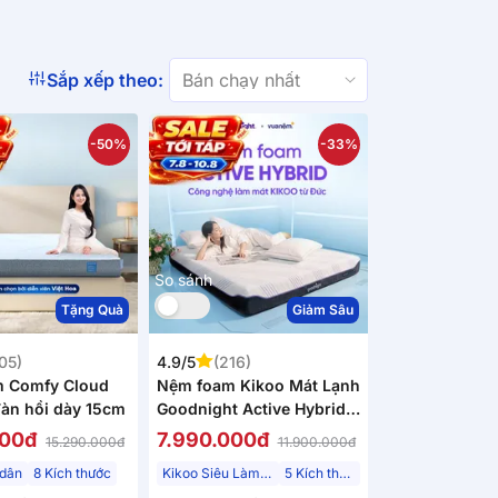
Sắp xếp theo:
-50%
-33%
So sánh
Tặng Quà
Giảm Sâu
05)
4.9/5
(216)
 Comfy Cloud
Nệm foam Kikoo Mát Lạnh
đàn hồi dày 15cm
Goodnight Active Hybrid
Từ Đức
000đ
7.990.000đ
15.290.000đ
11.900.000đ
dân
8 Kích thước
Kikoo Siêu Làm Mát
5 Kích thước