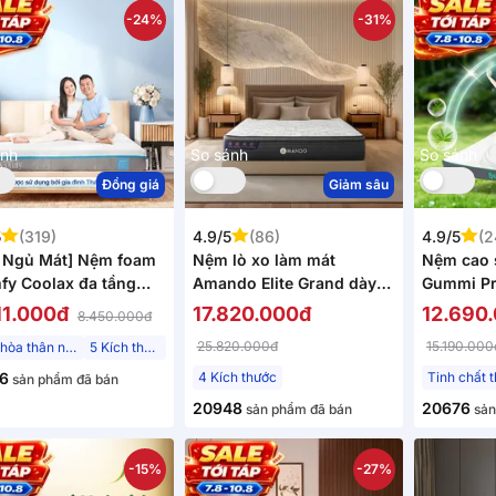
-24%
-31%
ánh
So sánh
So sánh
Đồng giá
Giảm sâu
5
(319)
4.9/5
(86)
4.9/5
(2
 Ngủ Mát] Nệm foam
Nệm lò xo làm mát
Nệm cao 
fy Coolax đa tầng
Amando Elite Grand dày
Gummi Pr
ng mát, massage thư
28cm
giấc ngủ
11.000đ
17.820.000đ
12.690
8.450.000đ
 dày 15cm
25.820.000đ
15.190.000
Điều hòa thân nhiệt
5 Kích thước
6
4 Kích thước
sản phẩm đã bán
20948
20676
sản phẩm đã bán
sản
-15%
-27%