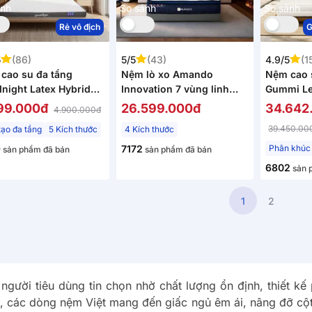
ánh
So sánh
So sánh
Rẻ vô địch
G
5
(86)
5/5
(43)
4.9/5
(1
cao su đa tầng
Nệm lò xo Amando
Nệm cao 
night Latex Hybrid
Innovation 7 vùng linh
Gummi Le
a) vững chắc, thông
hoạt dày 30cm
dày 20c
99.000đ
26.599.000đ
34.642
4.900.000đ
ng dày 10cm
39.450.00
tạo đa tầng
5 Kích thước
4 Kích thước
9
7172
sản phẩm đã bán
sản phẩm đã bán
6802
sản 
1
2
ười tiêu dùng tin chọn nhờ chất lượng ổn định, thiết kế 
ại, các dòng nệm Việt mang đến giấc ngủ êm ái, nâng đỡ c