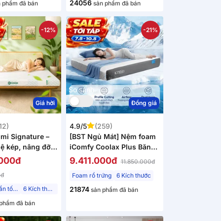
24056
 phẩm đã bán
sản phẩm đã bán
-12%
-21%
So sánh
Giá hời
Đồng giá
12)
4.9/5
(259)
i Signature –
[BST Ngủ Mát] Nệm foam
ệ kép, nâng đỡ
iComfy Coolax Plus Băng
, kháng khuẩn tối
Lạnh Đa Tầng Dày 20cm
.000đ
9.411.000đ
11.850.000đ
0đ
Foam rổ trứng
6 Kích thước
Kháng khuẩn tối đa
6 Kích thước
21874
sản phẩm đã bán
phẩm đã bán