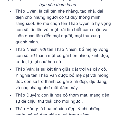
bạn nên tham khảo
Thảo Uyên: là cái tên nhẹ nhàng, tao nhã, đại
diện cho những người có tư duy thông minh,
sáng suốt. Bố mẹ chọn tên Thảo Uyên là hy vọng
con sẽ lớn lên với một trái tim biết cảm nhận và
luôn quan tâm đến mọi người, mọi thứ xung
quanh mình.
Thảo Nhiên: với tên Thảo Nhiên, bố mẹ hy vọng
con sẽ trở thành một cô gái hồn nhiên, xinh đẹp,
tự do, tự tại như hoa cỏ.
Thảo Vân: là sự kết tinh giữa đất trời và cây cỏ.
Ý nghĩa tên Thảo Vân được bố mẹ đặt với mong
ước con sẽ trở thành cô gái xinh đẹp, dịu dàng,
và nhẹ nhàng như một đám mây.
Thảo Duyên: con là hoa cỏ thơm mát, mang đến
sự dễ chịu, thư thái cho mọi người.
Thảo Hồng: là hoa cỏ xinh đẹp, ý chỉ những
người có vẻ đẹp giản dị và trong sáng.