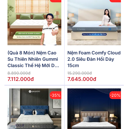
(Quà 8 Món) Nệm Cao
Nệm Foam Comfy Cloud
Su Thiên Nhiên Gummi
2.0 Siêu Đàn Hồi Dày
Classic Thế Hệ Mới Dày
15cm
5/10/15cm
8.890.000đ
15.290.000đ
7.112.000đ
7.645.000đ
-35%
-20%