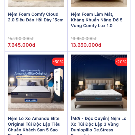
Nệm Foam Comfy Cloud
Nệm Foam Làm Mát,
2.0 Siêu Đàn Hồi Dày 15cm
Kháng Khuẩn Nâng Đỡ 5
Vùng Comfy Lux 1.0
15.290.000đ
19.650.000đ
7.645.000đ
13.650.000đ
-50%
-20%
Nệm Lò Xo Amando Elite
[Mới - Độc Quyền] Nệm Lò
Original Túi Độc Lập Tiêu
Xo Túi Độc Lập 3 Vùng
Chuẩn Khách Sạn 5 Sao
Dunlopillo De.Stress