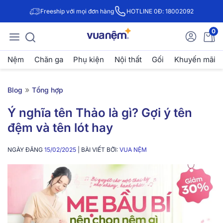
Freeship với mọi đơn hàng
HOTLINE 0Đ: 18002092
0
Nệm
Chăn ga
Phụ kiện
Nội thất
Gối
Khuyến mãi
»
Blog
Tổng hợp
Ý nghĩa tên Thảo là gì? Gợi ý tên
đệm và tên lót hay
NGÀY ĐĂNG
15/02/2025
| BÀI VIẾT BỞI:
VUA NỆM