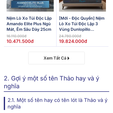
Nệm Lò Xo Túi Độc Lập
[Mới - Độc Quyền] Nệm
Amando Elite Plus Ngủ
Lò Xo Túi Độc Lập 3
Mát, Êm Sâu Dày 25cm
Vùng Dunlopillo
De.Stress Powerful
16.110.000đ
24.780.000đ
10.471.500đ
19.824.000đ
Xem Tất Cả
2. Gợi ý một số tên Thảo hay và ý
nghĩa
2.1. Một số tên hay có tên lót là Thảo và ý
nghĩa