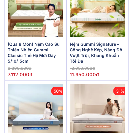
(Quà 8 Món) Nệm Cao Su
Nệm Gummi Signature –
Thiên Nhiên Gummi
Công Nghệ Kép, Nâng Đỡ
Classic Thế Hệ Mới Dày
Vượt Trội, Kháng Khuẩn
5/10/15cm
Tối Đa
8.890.000đ
12.950.000đ
7.112.000đ
11.950.000đ
-50%
-31%