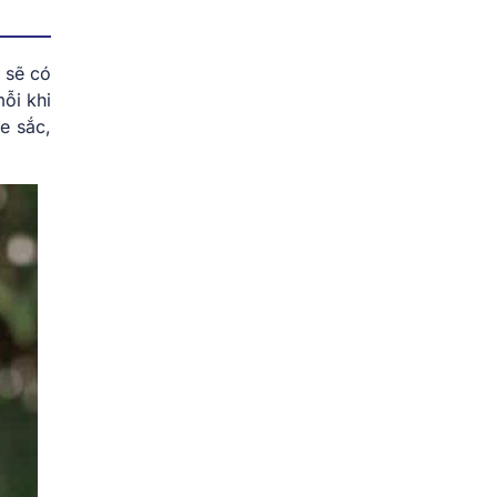
 sẽ có
ỗi khi
e sắc,