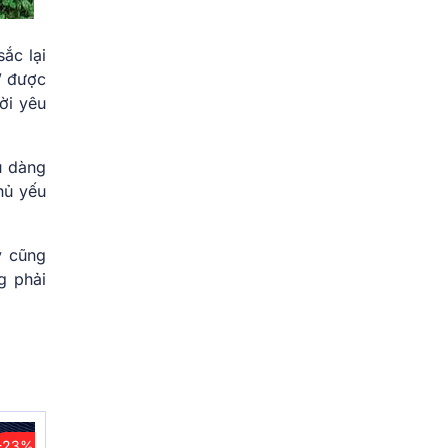
ắc lại
” được
ời yêu
u dàng
hủ yếu
y cũng
g phải
-23%