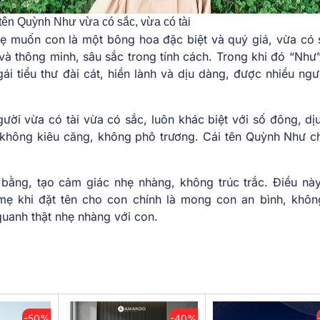
ên Quỳnh Như vừa có sắc, vừa có tài
ẹ muốn con là một bông hoa đặc biệt và quý giá, vừa có s
và thông minh, sâu sắc trong tính cách. Trong khi đó “Như
ái tiểu thư đài cát, hiền lành và dịu dàng, được nhiều ngư
ười vừa có tài vừa có sắc, luôn khác biệt với số đông, dị
 không kiêu căng, không phô trương. Cái tên Quỳnh Như c
 bằng, tạo cảm giác nhẹ nhàng, không trúc trắc. Điều nà
 khi đặt tên cho con chính là mong con an bình, khôn
quanh thật nhẹ nhàng với con.
-50%
-40%