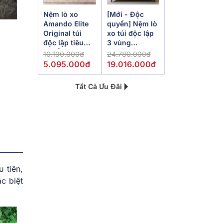
Nệm lò xo
[Mới - Độc
Amando Elite
quyền] Nệm lò
Original túi
xo túi độc lập
độc lập tiêu
3 vùng
chuẩn khách
Dunlopillo
10.190.000đ
24.780.000đ
sạn 5 sao dày
de.Stress
5.095.000đ
19.016.000đ
23cm
Powerful
Tất Cả Ưu Đãi
 tiên,
c biệt
.