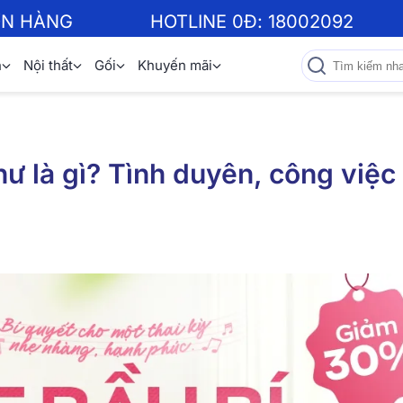
ƠN HÀNG
HOTLINE 0Đ:
18002092
n
Nội thất
Gối
Khuyến mãi
ư là gì? Tình duyên, công việc 