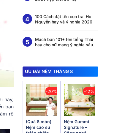
100 Cách đặt tên con trai Họ
Nguyễn hay và ý nghĩa 2026
Mách bạn 101+ tên tiếng Thái
hay cho nữ mang ý nghĩa sâu
sắc
ƯU ĐÃI NỆM THÁNG 8
-20%
-12%
ải hay,
ến bạn
làm rõ
(Quà 8 món)
Nệm Gummi
Nệm cao su
Signature –
thiên nhiên
Công nghệ