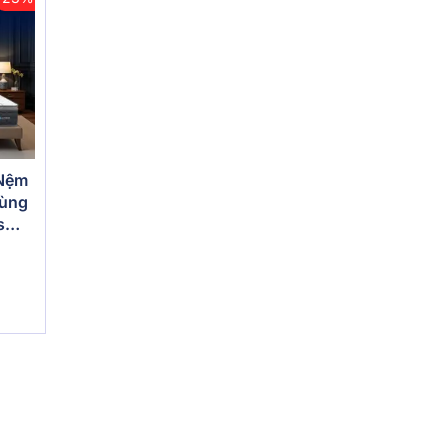
 Nệm
vùng
s