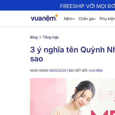
FREESHIP VỚI MỌI Đ
Nệm
Chăn ga
Phụ kiệ
»
Blog
Tổng hợp
3 ý nghĩa tên Quỳnh Nh
sao
NGÀY ĐĂNG
06/02/2025
| BÀI VIẾT BỞI:
VUA NỆM