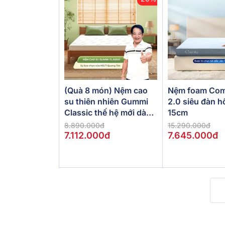
(Quà 8 món) Nệm cao
Nệm foam Com
su thiên nhiên Gummi
2.0 siêu đàn h
Classic thế hệ mới dày
15cm
5/10/15cm
8.890.000đ
15.290.000đ
7.112.000đ
7.645.000đ