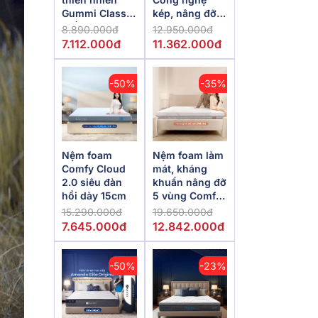
Gummi Classic
kép, nâng đỡ
thế hệ mới dày
vượt trội,
8.890.000đ
12.950.000đ
5/10/15cm
kháng khuẩn
7.112.000đ
11.362.000đ
tối đa
-50%
-35%
Nệm foam
Nệm foam làm
Comfy Cloud
mát, kháng
2.0 siêu đàn
khuẩn nâng đỡ
hồi dày 15cm
5 vùng Comfy
Lux 1.0
15.290.000đ
19.650.000đ
7.645.000đ
12.842.000đ
-50%
-23%