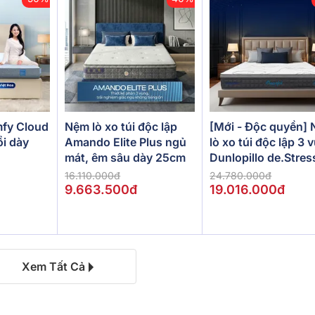
[Mới - Độc quyền]
fy Cloud
Nệm lò xo túi độc lập
lò xo túi độc lập 3 
ồi dày
Amando Elite Plus ngủ
Dunlopillo de.Stres
mát, êm sâu dày 25cm
Powerful
24.780.000đ
16.110.000đ
19.016.000đ
9.663.500đ
Xem Tất Cả