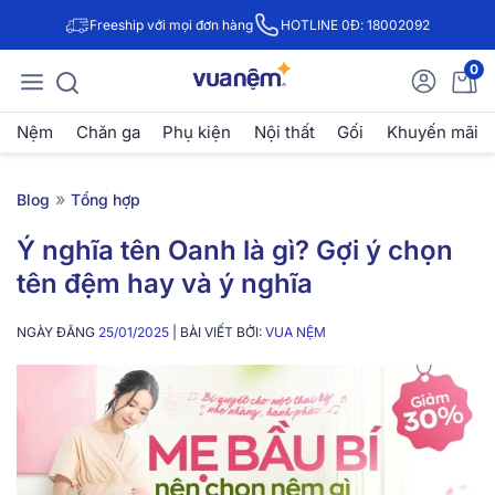
Freeship với mọi đơn hàng
HOTLINE 0Đ: 18002092
0
Nệm
Chăn ga
Phụ kiện
Nội thất
Gối
Khuyến mãi
»
Blog
Tổng hợp
Ý nghĩa tên Oanh là gì? Gợi ý chọn
tên đệm hay và ý nghĩa
NGÀY ĐĂNG
25/01/2025
| BÀI VIẾT BỞI:
VUA NỆM