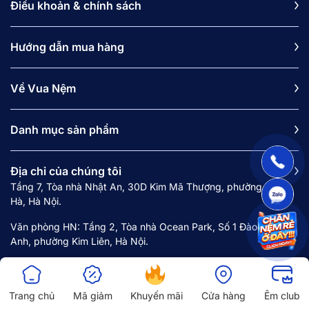
Điều khoản & chính sách
Hướng dẫn mua hàng
Về Vua Nệm
Danh mục sản phẩm
Địa chỉ của chúng tôi
Tầng 7, Tòa nhà Nhật An, 30D Kim Mã Thượng, phường Ngọc
Hà, Hà Nội.
Văn phòng HN: Tầng 2, Tòa nhà Ocean Park, Số 1 Đào Duy
Anh, phường Kim Liên, Hà Nội.
Văn phòng HCM: 121B Nguyễn Văn Trỗi, phường Phú Nhuận,
Thành phố Hồ Chí Minh.
Trang chủ
Mã giảm
Khuyến mãi
Cửa hàng
Êm club