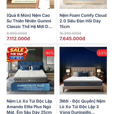
(Quà 8 Món) Nệm Cao
Nệm Foam Comfy Cloud
Su Thiên Nhiên Gummi
2.0 Siêu Đàn Hồi Dày
Classic Thế Hệ Mới Dày
15cm
5/10/15cm
8.890.000đ
15.290.000đ
7.112.000đ
7.645.000đ
-40%
-23%
Nệm Lò Xo Túi Độc Lập
[Mới - Độc Quyền] Nệm
Amando Elite Plus Ngủ
Lò Xo Túi Độc Lập 3
Mát, Êm Sâu Dày 25cm
Vùng Dunlopillo