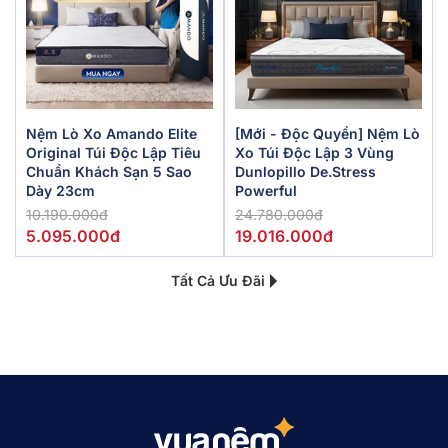
Nệm Lò Xo Amando Elite
[Mới - Độc Quyền] Nệm Lò
Original Túi Độc Lập Tiêu
Xo Túi Độc Lập 3 Vùng
Chuẩn Khách Sạn 5 Sao
Dunlopillo De.Stress
Dày 23cm
Powerful
10.190.000đ
24.780.000đ
5.095.000đ
19.016.000đ
Tất Cả Ưu Đãi