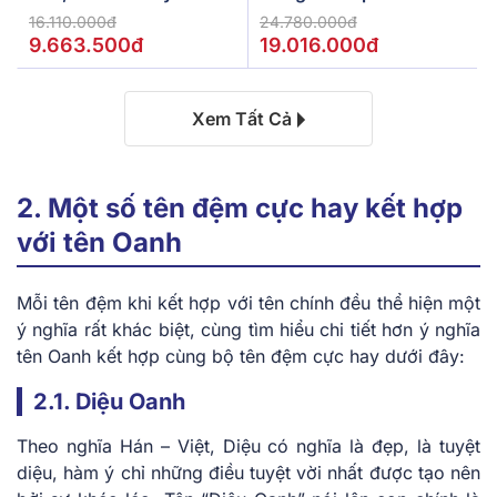
De.Stress Powerful
16.110.000đ
24.780.000đ
9.663.500đ
19.016.000đ
Xem Tất Cả
2. Một số tên đệm cực hay kết hợp
với tên Oanh
Mỗi tên đệm khi kết hợp với tên chính đều thể hiện một
ý nghĩa rất khác biệt, cùng tìm hiểu chi tiết hơn
ý nghĩa
tên Oanh
kết hợp cùng bộ tên đệm cực hay dưới đây:
2.1. Diệu Oanh
Theo nghĩa Hán – Việt, Diệu có nghĩa là đẹp, là tuyệt
diệu, hàm ý chỉ những điều tuyệt vời nhất được tạo nên