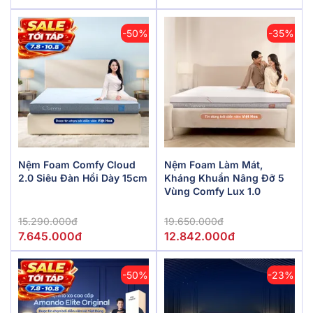
-50%
-35%
Nệm Foam Comfy Cloud
Nệm Foam Làm Mát,
2.0 Siêu Đàn Hồi Dày 15cm
Kháng Khuẩn Nâng Đỡ 5
Vùng Comfy Lux 1.0
15.290.000đ
19.650.000đ
7.645.000đ
12.842.000đ
-50%
-23%