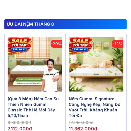
ƯU ĐÃI NỆM THÁNG 8
-20%
-12%
(Quà 8 Món) Nệm Cao Su
Nệm Gummi Signature –
Thiên Nhiên Gummi
Công Nghệ Kép, Nâng Đỡ
Classic Thế Hệ Mới Dày
Vượt Trội, Kháng Khuẩn
5/10/15cm
Tối Đa
8.890.000đ
12.950.000đ
7.112.000đ
11.362.000đ