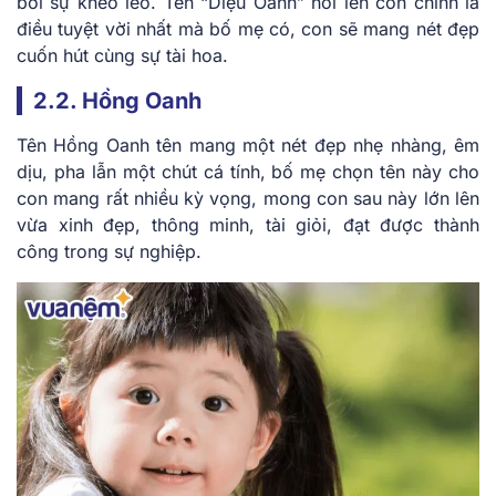
bởi sự khéo léo. Tên “Diệu Oanh” nói lên con chính là
điều tuyệt vời nhất mà bố mẹ có, con sẽ mang nét đẹp
cuốn hút cùng sự tài hoa.
2.2. Hồng Oanh
Tên Hồng Oanh tên mang một nét đẹp nhẹ nhàng, êm
dịu, pha lẫn một chút cá tính, bố mẹ chọn tên này cho
con mang rất nhiều kỳ vọng, mong con sau này lớn lên
vừa xinh đẹp, thông minh, tài giỏi, đạt được thành
công trong sự nghiệp.