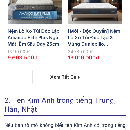
Nệm Lò Xo Túi Độc Lập
[Mới - Độc Quyền] Nệm
Amando Elite Plus Ngủ
Lò Xo Túi Độc Lập 3
Mát, Êm Sâu Dày 25cm
Vùng Dunlopillo
De.Stress Powerful
16.110.000đ
24.780.000đ
9.663.500đ
19.016.000đ
Xem Tất Cả
2. Tên Kim Anh trong tiếng Trung,
Hàn, Nhật
Nếu bạn tò mò không biết tên Kim Anh có trong tiếng