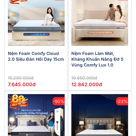
Nệm Foam Comfy Cloud
Nệm Foam Làm Mát,
2.0 Siêu Đàn Hồi Dày 15cm
Kháng Khuẩn Nâng Đỡ 5
Vùng Comfy Lux 1.0
15.290.000đ
19.650.000đ
7.645.000đ
12.842.000đ
-50%
-23%