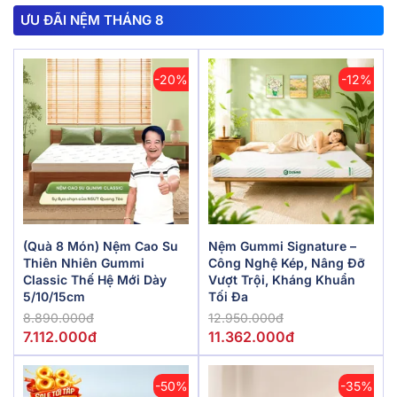
ƯU ĐÃI NỆM THÁNG 8
-20%
-12%
(Quà 8 Món) Nệm Cao Su
Nệm Gummi Signature –
Thiên Nhiên Gummi
Công Nghệ Kép, Nâng Đỡ
Classic Thế Hệ Mới Dày
Vượt Trội, Kháng Khuẩn
5/10/15cm
Tối Đa
8.890.000đ
12.950.000đ
7.112.000đ
11.362.000đ
-50%
-35%