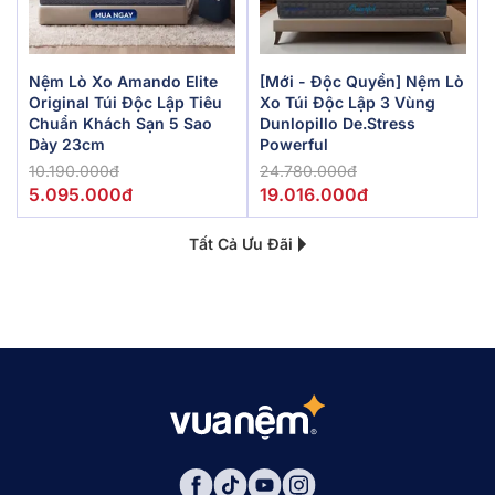
Nệm Lò Xo Amando Elite
[Mới - Độc Quyền] Nệm Lò
Original Túi Độc Lập Tiêu
Xo Túi Độc Lập 3 Vùng
Chuẩn Khách Sạn 5 Sao
Dunlopillo De.Stress
Dày 23cm
Powerful
10.190.000đ
24.780.000đ
5.095.000đ
19.016.000đ
Tất Cả Ưu Đãi