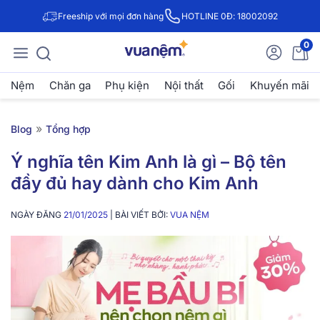
Freeship với mọi đơn hàng
HOTLINE 0Đ: 18002092
0
Nệm
Chăn ga
Phụ kiện
Nội thất
Gối
Khuyến mãi
»
Blog
Tổng hợp
Ý nghĩa tên Kim Anh là gì – Bộ tên
đầy đủ hay dành cho Kim Anh
NGÀY ĐĂNG
21/01/2025
| BÀI VIẾT BỞI:
VUA NỆM