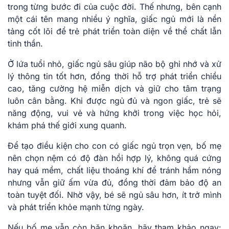
trong từng bước đi của cuộc đời. Thế nhưng, bên cạnh
một cái tên mang nhiều ý nghĩa, giấc ngủ mới là nền
tảng cốt lõi để trẻ phát triển toàn diện về thể chất lẫn
tinh thần.
Ở lứa tuổi nhỏ, giấc ngủ sâu giúp não bộ ghi nhớ và xử
lý thông tin tốt hơn, đồng thời hỗ trợ phát triển chiều
cao, tăng cường hệ miễn dịch và giữ cho tâm trạng
luôn cân bằng. Khi được ngủ đủ và ngon giấc, trẻ sẽ
năng động, vui vẻ và hứng khởi trong việc học hỏi,
khám phá thế giới xung quanh.
Để tạo điều kiện cho con có giấc ngủ trọn vẹn, bố mẹ
nên chọn nệm có độ đàn hồi hợp lý, không quá cứng
hay quá mềm, chất liệu thoáng khí để tránh hầm nóng
nhưng vẫn giữ ấm vừa đủ, đồng thời đảm bảo độ an
toàn tuyệt đối. Nhờ vậy, bé sẽ ngủ sâu hơn, ít trở mình
và phát triển khỏe mạnh từng ngày.
Nếu bố mẹ vẫn còn băn khoăn, hãy tham khảo ngay: