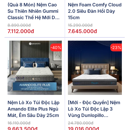
(Quà 8 Món) Nệm Cao
Nệm Foam Comfy Cloud
Su Thiên Nhiên Gummi
2.0 Siêu Đàn Hồi Dày
Classic Thế Hệ Mới Dày
15cm
5/10/15cm
8.890.000đ
15.290.000đ
7.112.000đ
7.645.000đ
-40%
-23%
Nệm Lò Xo Túi Độc Lập
[Mới - Độc Quyền] Nệm
Amando Elite Plus Ngủ
Lò Xo Túi Độc Lập 3
Mát, Êm Sâu Dày 25cm
Vùng Dunlopillo
De.Stress Powerful
16.110.000đ
24.780.000đ
9.663.500đ
19.016.000đ