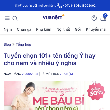
Freeship với mọi đơn hàng
HOTLINE 0Đ: 18002092
0
Nệm
Chăn ga
Phụ kiện
Nội thất
Gối
Khuyến mãi
»
Blog
Tổng hợp
Tuyển chọn 101+ tên tiếng Ý hay
cho nam và nhiều ý nghĩa
NGÀY ĐĂNG
23/09/2025
| BÀI VIẾT BỞI:
VUA NỆM