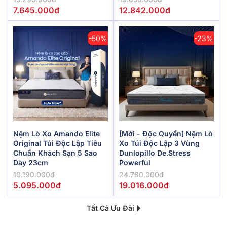
7.645.000đ
12.842.000đ
-50%
-23%
Nệm Lò Xo Amando Elite
[Mới - Độc Quyền] Nệm Lò
Original Túi Độc Lập Tiêu
Xo Túi Độc Lập 3 Vùng
Chuẩn Khách Sạn 5 Sao
Dunlopillo De.Stress
Dày 23cm
Powerful
10.190.000đ
24.780.000đ
5.095.000đ
19.016.000đ
Tất Cả Ưu Đãi