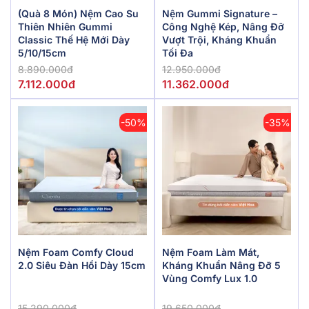
(Quà 8 Món) Nệm Cao Su
Nệm Gummi Signature –
Thiên Nhiên Gummi
Công Nghệ Kép, Nâng Đỡ
Classic Thế Hệ Mới Dày
Vượt Trội, Kháng Khuẩn
5/10/15cm
Tối Đa
8.890.000đ
12.950.000đ
7.112.000đ
11.362.000đ
-50%
-35%
Nệm Foam Comfy Cloud
Nệm Foam Làm Mát,
2.0 Siêu Đàn Hồi Dày 15cm
Kháng Khuẩn Nâng Đỡ 5
Vùng Comfy Lux 1.0
15.290.000đ
19.650.000đ