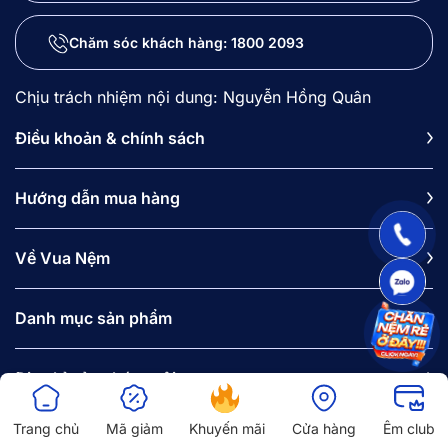
Chăm sóc khách hàng:
1800 2093
Chịu trách nhiệm nội dung: Nguyễn Hồng Quân
Điều khoản & chính sách
Hướng dẫn mua hàng
Về Vua Nệm
Danh mục sản phẩm
Địa chỉ của chúng tôi
Tầng 7, Tòa nhà Nhật An, 30D Kim Mã Thượng, phường Ngọc
Hà, Hà Nội.
Trang chủ
Mã giảm
Khuyến mãi
Cửa hàng
Êm club