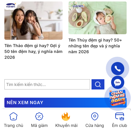
Tên Thủy đệm gì hay? 50+
Tên Thảo đệm gì hay? Gợi ý
những tên đẹp và ý nghĩa
50 tên đệm hay, ý nghĩa năm
năm 2026
2026
NÊN XEM NGAY
Ngày tốt sinh con tháng 12 năm 2026 hợp tuổi bố mẹ
Trang chủ
Mã giảm
Khuyến mãi
Cửa hàng
Êm club