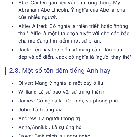
Abe: Cái tên gắn liền với cựu tổng thống Mỹ
Abraham Abe Lincoln. Ý nghĩa của Abe là ‘cha
của nhiều người’.
Alfie/ Alfred: Có nghĩa là ‘hiền triết’ hoặc ‘thông
thái’, Alfie là một lựa chọn tuyệt vời cho các bậc
cha mẹ đang tìm kiếm một sự bí ẩn.
Jack: Tên này thể hiển sự dũng cảm, táo bạo,
đẹp và cổ điển. Jack có nghĩa là ‘người thay thế’.
2.8. Một số tên đệm tiếng Anh hay
Oliver: Mang ý nghĩa là một cây ô liu
William: Là sự bảo vệ, sự trung thành
James: Có nghĩa là tươi mới, sự phong phú
John: Là hoàng gia
Andrew: Là người thống trị
Anne/Annikki: Là sự ủng hộ
Dawn: Bình minh, sự ngọt ngào