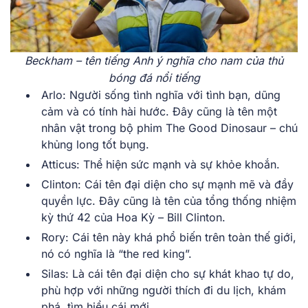
Beckham – tên tiếng Anh ý nghĩa cho nam của thủ
bóng đá nổi tiếng
Arlo: Người sống tình nghĩa với tình bạn, dũng
cảm và có tính hài hước. Đây cũng là tên một
nhân vật trong bộ phim The Good Dinosaur – chú
khủng long tốt bụng.
Atticus: Thể hiện sức mạnh và sự khỏe khoắn.
Clinton: Cái tên đại diện cho sự mạnh mẽ và đầy
quyền lực. Đây cũng là tên của tổng thống nhiệm
kỳ thứ 42 của Hoa Kỳ – Bill Clinton.
Rory: Cái tên này khá phổ biến trên toàn thế giới,
nó có nghĩa là “the red king”.
Silas: Là cái tên đại diện cho sự khát khao tự do,
phù hợp với những người thích đi du lịch, khám
phá, tìm hiểu cái mới.