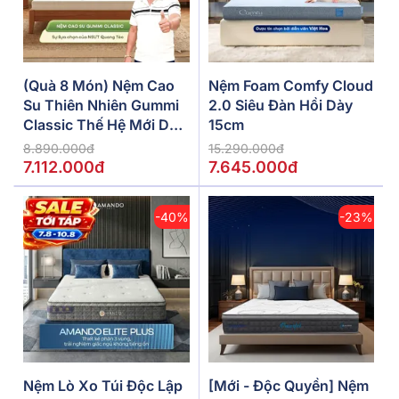
(Quà 8 Món) Nệm Cao
Nệm Foam Comfy Cloud
Su Thiên Nhiên Gummi
2.0 Siêu Đàn Hồi Dày
Classic Thế Hệ Mới Dày
15cm
5/10/15cm
8.890.000đ
15.290.000đ
7.112.000đ
7.645.000đ
-40%
-23%
Nệm Lò Xo Túi Độc Lập
[Mới - Độc Quyền] Nệm