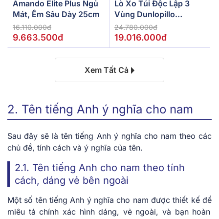
Amando Elite Plus Ngủ
Lò Xo Túi Độc Lập 3
Mát, Êm Sâu Dày 25cm
Vùng Dunlopillo
De.Stress Powerful
16.110.000đ
24.780.000đ
9.663.500đ
19.016.000đ
Xem Tất Cả
2. Tên tiếng Anh ý nghĩa cho nam
Sau đây sẽ là tên tiếng Anh ý nghĩa cho nam theo các
chủ đề, tính cách và ý nghĩa của tên.
2.1. Tên tiếng Anh cho nam theo tính
cách, dáng vẻ bên ngoài
Một số tên tiếng Anh ý nghĩa cho nam được thiết kế
để
miêu tả chính xác hình dáng, vẻ ngoài, và bạn hoàn