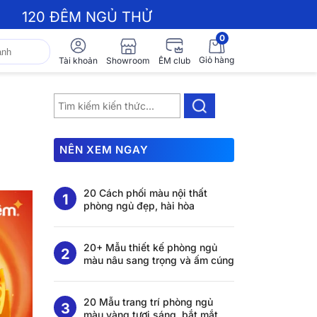
120 ĐÊM NGỦ THỬ
0
Giỏ hàng
Showroom
Tài khoản
ÊM club
NÊN XEM NGAY
20 Cách phối màu nội thất
phòng ngủ đẹp, hài hòa
20+ Mẫu thiết kế phòng ngủ
màu nâu sang trọng và ấm cúng
20 Mẫu trang trí phòng ngủ
màu vàng tươi sáng, bắt mắt