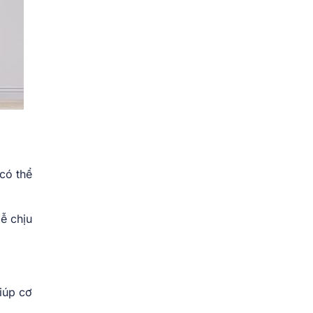
có thể
ễ chịu
iúp cơ