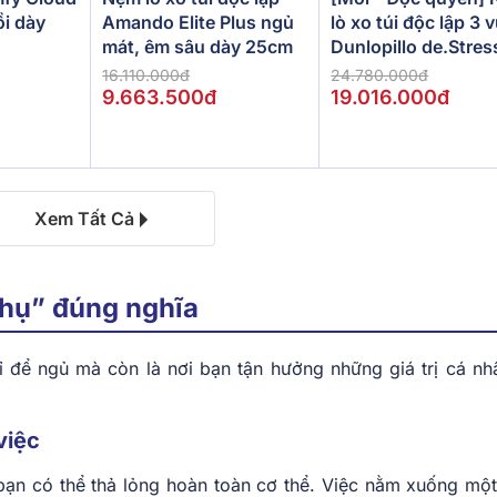
lò xo túi độc lập 3 
ồi dày
Amando Elite Plus ngủ
Dunlopillo de.Stres
mát, êm sâu dày 25cm
Powerful
24.780.000đ
16.110.000đ
19.016.000đ
9.663.500đ
Xem Tất Cả
thụ” đúng nghĩa
để ngủ mà còn là nơi bạn tận hưởng những giá trị cá nh
việc
bạn có thể thả lỏng hoàn toàn cơ thể. Việc nằm xuống một