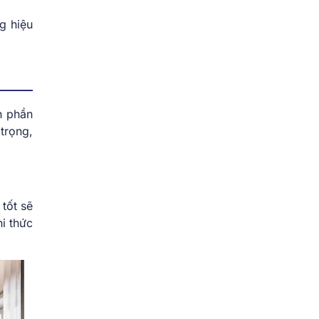
g hiệu
n phần
trọng,
tốt sẽ
hi thức