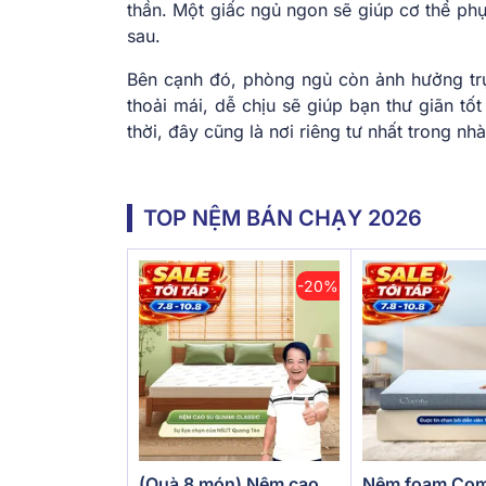
thần. Một giấc ngủ ngon sẽ giúp cơ thể phục 
sau.
Bên cạnh đó, phòng ngủ còn ảnh hưởng trự
thoải mái, dễ chịu sẽ giúp bạn thư giãn t
thời, đây cũng là nơi riêng tư nhất trong n
TOP NỆM BÁN CHẠY 2026
-20%
(Quà 8 món) Nệm cao
Nệm foam Com