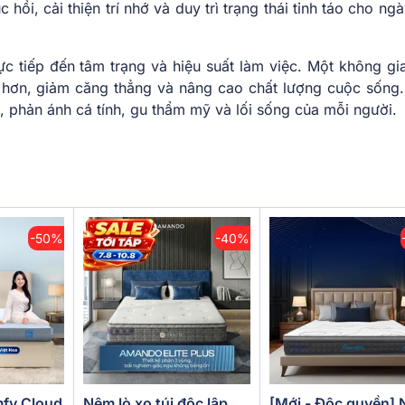
hồi, cải thiện trí nhớ và duy trì trạng thái tỉnh táo cho n
c tiếp đến tâm trạng và hiệu suất làm việc. Một không gi
ốt hơn, giảm căng thẳng và nâng cao chất lượng cuộc sống
hà, phản ánh cá tính, gu thẩm mỹ và lối sống của mỗi người.
-50%
-40%
[Mới - Độc quyền]
fy Cloud
Nệm lò xo túi độc lập