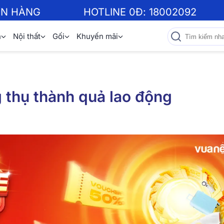
ƠN HÀNG
HOTLINE 0Đ:
18002092
n
Nội thất
Gối
Khuyến mãi
 thụ thành quả lao động