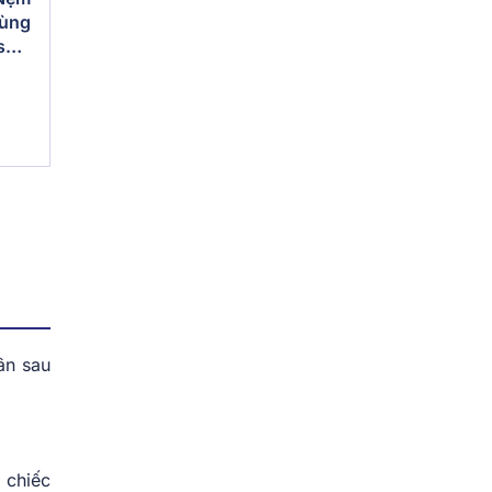
vùng
s
ân sau
 chiếc