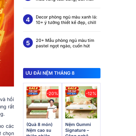
Decor phòng ngủ màu xanh lá:
10+ ý tưởng thiết kế đẹp, chill
20+ Mẫu phòng ngủ màu tím
pastel ngọt ngào, cuốn hút
ƯU ĐÃI NỆM THÁNG 8
-20%
-12%
và hồi
ng rất
ng.
(Quà 8 món)
Nệm Gummi
ho các
Nệm cao su
Signature –
ư chọn
thiên nhiên
Công nghệ