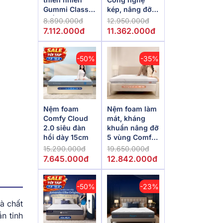
Gummi Classic
kép, nâng đỡ
thế hệ mới dày
vượt trội,
8.890.000đ
12.950.000đ
5/10/15cm
kháng khuẩn
7.112.000đ
11.362.000đ
tối đa
-50%
-35%
Nệm foam
Nệm foam làm
Comfy Cloud
mát, kháng
2.0 siêu đàn
khuẩn nâng đỡ
hồi dày 15cm
5 vùng Comfy
Lux 1.0
15.290.000đ
19.650.000đ
7.645.000đ
12.842.000đ
-50%
-23%
à chất
n tinh