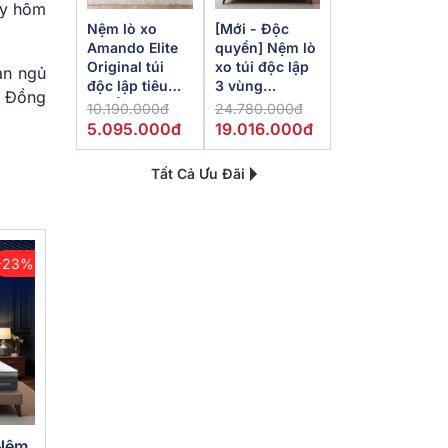
gày hôm
Nệm lò xo
[Mới - Độc
Amando Elite
quyền] Nệm lò
Original túi
xo túi độc lập
an ngủ
độc lập tiêu
3 vùng
. Đồng
chuẩn khách
Dunlopillo
10.190.000đ
24.780.000đ
sạn 5 sao dày
de.Stress
5.095.000đ
19.016.000đ
23cm
Powerful
Tất Cả Ưu Đãi
-23%
 Nệm