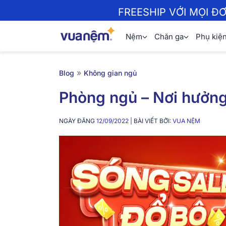
FREESHIP VỚI MỌI Đ
Nệm
Chăn ga
Phụ kiệ
»
Blog
Không gian ngủ
Phòng ngủ – Nơi hưởng
NGÀY ĐĂNG
12/09/2022
| BÀI VIẾT BỞI:
VUA NỆM