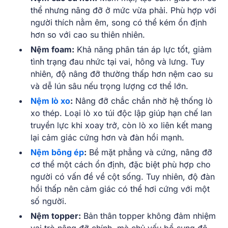
thể nhưng nâng đỡ ở mức vừa phải. Phù hợp với
người thích nằm êm, song có thể kém ổn định
hơn so với cao su thiên nhiên.
Nệm foam:
Khả năng phân tán áp lực tốt, giảm
tình trạng đau nhức tại vai, hông và lưng. Tuy
nhiên, độ nâng đỡ thường thấp hơn nệm cao su
và dễ lún sâu nếu trọng lượng cơ thể lớn.
Nệm lò xo
:
Nâng đỡ chắc chắn nhờ hệ thống lò
xo thép. Loại lò xo túi độc lập giúp hạn chế lan
truyền lực khi xoay trở, còn lò xo liên kết mang
lại cảm giác cứng hơn và đàn hồi mạnh.
Nệm bông ép
:
Bề mặt phẳng và cứng, nâng đỡ
cơ thể một cách ổn định, đặc biệt phù hợp cho
người có vấn đề về cột sống. Tuy nhiên, độ đàn
hồi thấp nên cảm giác có thể hơi cứng với một
số người.
Nệm topper:
Bản thân topper không đảm nhiệm
vai trò nâng đỡ chính, mà chủ yếu bổ sung độ