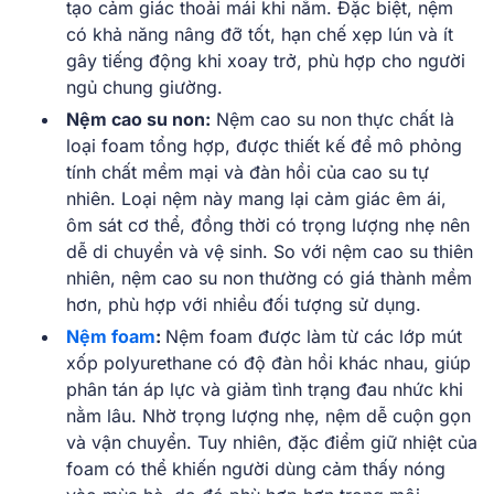
tạo cảm giác thoải mái khi nằm. Đặc biệt, nệm
có khả năng nâng đỡ tốt, hạn chế xẹp lún và ít
gây tiếng động khi xoay trở, phù hợp cho người
ngủ chung giường.
Nệm cao su non:
Nệm cao su non thực chất là
loại foam tổng hợp, được thiết kế để mô phỏng
tính chất mềm mại và đàn hồi của cao su tự
nhiên. Loại nệm này mang lại cảm giác êm ái,
ôm sát cơ thể, đồng thời có trọng lượng nhẹ nên
dễ di chuyển và vệ sinh. So với nệm cao su thiên
nhiên, nệm cao su non thường có giá thành mềm
hơn, phù hợp với nhiều đối tượng sử dụng.
Nệm foam
:
Nệm foam được làm từ các lớp mút
xốp polyurethane có độ đàn hồi khác nhau, giúp
phân tán áp lực và giảm tình trạng đau nhức khi
nằm lâu. Nhờ trọng lượng nhẹ, nệm dễ cuộn gọn
và vận chuyển. Tuy nhiên, đặc điểm giữ nhiệt của
foam có thể khiến người dùng cảm thấy nóng