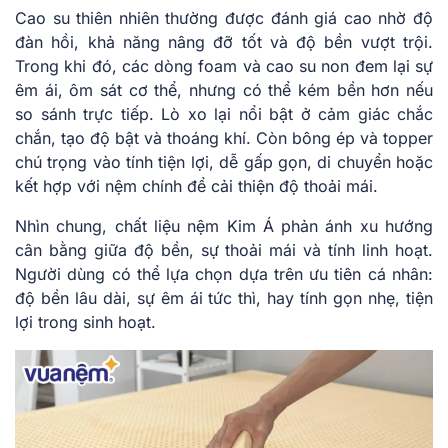
Cao su thiên nhiên thường được đánh giá cao nhờ độ
đàn hồi, khả năng nâng đỡ tốt và độ bền vượt trội.
Trong khi đó, các dòng foam và cao su non đem lại sự
êm ái, ôm sát cơ thể, nhưng có thể kém bền hơn nếu
so sánh trực tiếp. Lò xo lại nổi bật ở cảm giác chắc
chắn, tạo độ bật và thoáng khí. Còn bông ép và topper
chú trọng vào tính tiện lợi, dễ gấp gọn, di chuyển hoặc
kết hợp với nệm chính để cải thiện độ thoải mái.
Nhìn chung, chất liệu nệm Kim Á phản ánh xu hướng
cân bằng giữa độ bền, sự thoải mái và tính linh hoạt.
Người dùng có thể lựa chọn dựa trên ưu tiên cá nhân:
độ bền lâu dài, sự êm ái tức thì, hay tính gọn nhẹ, tiện
lợi trong sinh hoạt.