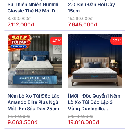
Su Thiên Nhiên Gummi
2.0 Siêu Đàn Hồi Dày
Classic Thế Hệ Mới Dày
15cm
5/10/15cm
8.890.000đ
15.290.000đ
7.112.000đ
7.645.000đ
-40%
-23%
Nệm Lò Xo Túi Độc Lập
[Mới - Độc Quyền] Nệm
Amando Elite Plus Ngủ
Lò Xo Túi Độc Lập 3
Mát, Êm Sâu Dày 25cm
Vùng Dunlopillo
De.Stress Powerful
16.110.000đ
24.780.000đ
9.663.500đ
19.016.000đ