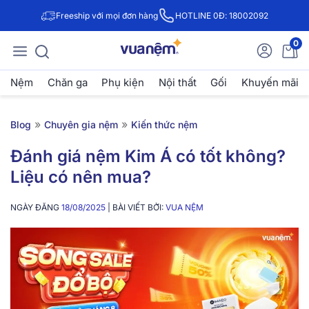
Freeship với mọi đơn hàng
HOTLINE 0Đ: 18002092
0
Nệm
Chăn ga
Phụ kiện
Nội thất
Gối
Khuyến mãi
»
»
Blog
Chuyên gia nệm
Kiến thức nệm
Đánh giá nệm Kim Á có tốt không?
Liệu có nên mua?
NGÀY ĐĂNG
18/08/2025
| BÀI VIẾT BỞI:
VUA NỆM