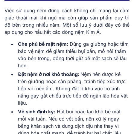
Việc sử dụng nệm đúng cách không chỉ mang lại cảm
giác thoải mái khi ngủ mà còn giúp sản phẩm duy trì
độ bền trong nhiều năm. Một số lưu ý dưới đây có thể
áp dụng cho hầu hết các dòng nệm Kim Á.
Che phủ bề mặt nệm:
Dùng ga giường hoặc tấm
bảo vệ nệm để giảm thiểu bụi bẩn, mồ hôi thấm
vào bên trong, đồng thời giữ bề mặt sạch sẽ lâu
hơn.
Đặt nệm ở nơi khô thoáng:
Nệm nên được kê
trên giường hoặc sàn phẳng, tránh tiếp xúc trực
tiếp với nền ẩm. Không đặt ở khu vực có ánh
nắng gay gắt chiếu trực tiếp để ngăn lão hóa vật
liệu.
Vệ sinh định kỳ:
Hút bụi hoặc lau khô bề mặt
mỗi vài tuần. Nếu có vết bẩn, nên xử lý ngay
bằng khăn sạch và dung dịch dịu nhẹ thay vì
dùng hóa chất mạnh, để tránh hư hại chất liệu.