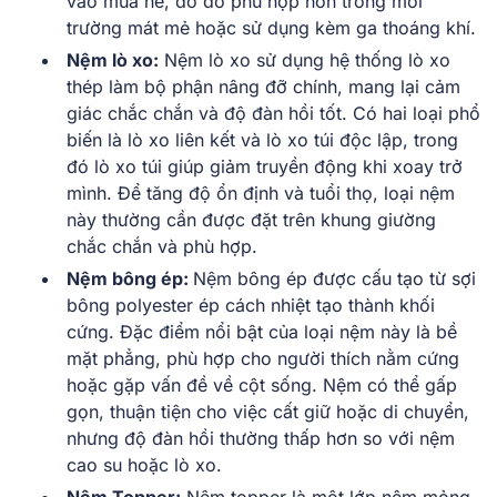
vào mùa hè, do đó phù hợp hơn trong môi
trường mát mẻ hoặc sử dụng kèm ga thoáng khí.
Nệm lò xo:
Nệm lò xo sử dụng hệ thống lò xo
thép làm bộ phận nâng đỡ chính, mang lại cảm
giác chắc chắn và độ đàn hồi tốt. Có hai loại phổ
biến là lò xo liên kết và lò xo túi độc lập, trong
đó lò xo túi giúp giảm truyền động khi xoay trở
mình. Để tăng độ ổn định và tuổi thọ, loại nệm
này thường cần được đặt trên khung giường
chắc chắn và phù hợp.
Nệm bông ép:
Nệm bông ép được cấu tạo từ sợi
bông polyester ép cách nhiệt tạo thành khối
cứng. Đặc điểm nổi bật của loại nệm này là bề
mặt phẳng, phù hợp cho người thích nằm cứng
hoặc gặp vấn đề về cột sống. Nệm có thể gấp
gọn, thuận tiện cho việc cất giữ hoặc di chuyển,
nhưng độ đàn hồi thường thấp hơn so với nệm
cao su hoặc lò xo.
Nệm Topper:
Nệm topper là một lớp nệm mỏng