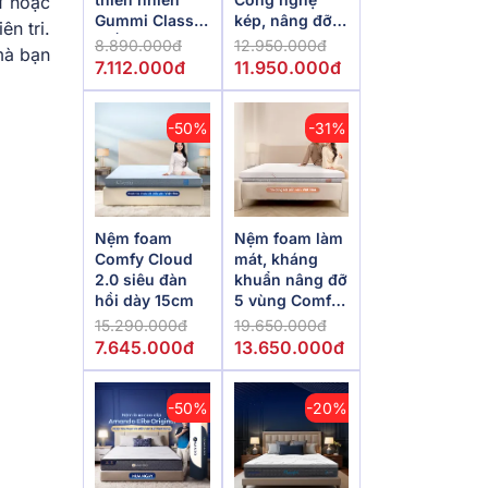
ự hoặc
Gummi Classic
kép, nâng đỡ
ên tri.
thế hệ mới dày
vượt trội,
8.890.000đ
12.950.000đ
mà bạn
5/10/15cm
kháng khuẩn
7.112.000đ
11.950.000đ
tối đa
-50%
-31%
Nệm foam
Nệm foam làm
Comfy Cloud
mát, kháng
2.0 siêu đàn
khuẩn nâng đỡ
hồi dày 15cm
5 vùng Comfy
Lux 1.0
15.290.000đ
19.650.000đ
7.645.000đ
13.650.000đ
-50%
-20%