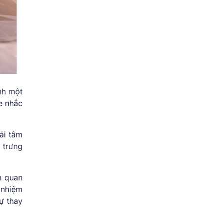
nh một
e nhắc
ái tâm
 trưng
h quan
 nhiệm
ự thay