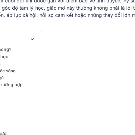
m cưới đôi khi được gắn với điềm báo về tình duyên, hỷ s
góc độ tâm lý học, giấc mơ này thường không phải là lời ti
, áp lực xã hội, nỗi sợ cam kết hoặc những thay đổi lớn 
không?
 học
m
uộc sống
gủ
 trường hợp
cưới