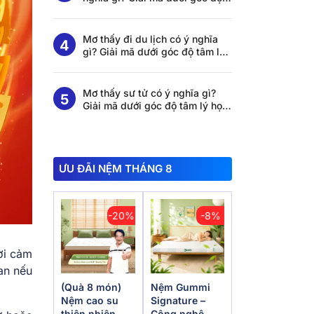
tâm lý học và khoa học giấc
ngủ
Mơ thấy đi du lịch có ý nghĩa
gì? Giải mã dưới góc độ tâm lý
học và khoa học giấc ngủ
Mơ thấy sư tử có ý nghĩa gì?
Giải mã dưới góc độ tâm lý học
và khoa học giấc ngủ
ƯU ĐÃI NỆM THÁNG 8
-20%
-8%
ời cảm
an nếu
(Quà 8 món)
Nệm Gummi
Nệm cao su
Signature –
thiên nhiên
Công nghệ