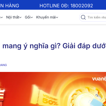
ƠN HÀNG
HOTLINE 0Đ:
18002092
n
Nội thất
Gối
Khuyến mãi
mang ý nghĩa gì? Giải đáp dướ
RANG