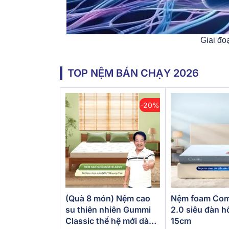
Giai đo
TOP NỆM BÁN CHẠY 2026
-20%
(Quà 8 món) Nệm cao
Nệm foam Com
su thiên nhiên Gummi
2.0 siêu đàn h
Classic thế hệ mới dày
15cm