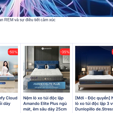
ạn REM và sự điều tiết cảm xúc
-50%
-35%
[Mới - Độc quyền]
fy Cloud
Nệm lò xo túi độc lập
lò xo túi độc lập 3 
ồi dày
Amando Elite Plus ngủ
Dunlopillo de.Stres
mát, êm sâu dày 25cm