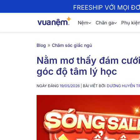
FREESHIP VỚI MỌI Đ
Nệm
Chăn ga
Phụ kiệ
»
Blog
Chăm sóc giấc ngủ
Nằm mơ thấy đám cưới 
góc độ tâm lý học
NGÀY ĐĂNG
19/05/2026
| BÀI VIẾT BỞI:
DƯƠNG HUYỀN T