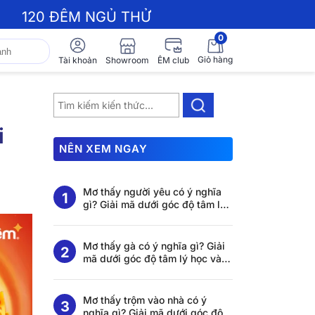
120 ĐÊM NGỦ THỬ
0
Giỏ hàng
Showroom
Tài khoản
ÊM club
i
NÊN XEM NGAY
Mơ thấy người yêu có ý nghĩa
gì? Giải mã dưới góc độ tâm lý
học và khoa học giấc ngủ
Mơ thấy gà có ý nghĩa gì? Giải
mã dưới góc độ tâm lý học và
khoa học giấc ngủ
Mơ thấy trộm vào nhà có ý
nghĩa gì? Giải mã dưới góc độ