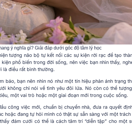
ng ý nghĩa gì? Giải đáp dưới góc độ tâm lý học
hiện tượng não bộ tự kết nối các sự kiện rời rạc để tạo thà
kiện phổ biến trong đời sống, nên việc bạn nhìn thấy, ngh
 là điều rất bình thường.
ềm báo, bạn nên nhìn nó như một tín hiệu phản ánh trạng th
ưới không chỉ nói về tình yêu đôi lứa. Nó còn có thể tượng
iêu, một vai trò hoặc một giai đoạn mới trong cuộc sống.
đầu công việc mới, chuẩn bị chuyển nhà, đưa ra quyết địn
c hoặc đang tự hỏi mình có thật sự sẵn sàng với một trách
hấy đám cưới có thể là cách tâm trí “diễn tập” cho một s