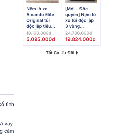
Nệm lò xo
[Mới - Độc
Amando Elite
quyền] Nệm lò
Original túi
xo túi độc lập
độc lập tiêu
3 vùng
chuẩn khách
Dunlopillo
10.190.000đ
24.780.000đ
sạn 5 sao dày
de.Stress
5.095.000đ
19.824.000đ
23cm
Powerful
Tất Cả Ưu Đãi
ố tình
ì vậy,
ng cảm