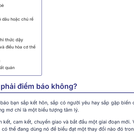
bè
ô dâu hoặc chú rể
hi thức dậy
và điều hòa cơ thể
ủ
hất quán
 phải điềm báo không?
 báo bạn sắp kết hôn, sắp có người yêu hay sắp gặp biến c
g mơ chỉ là một biểu tượng tâm lý.
n kết, cam kết, chuyển giao và bắt đầu một giai đoạn mới. V
ộ có thể đang dùng nó để biểu đạt một thay đổi nào đó tro