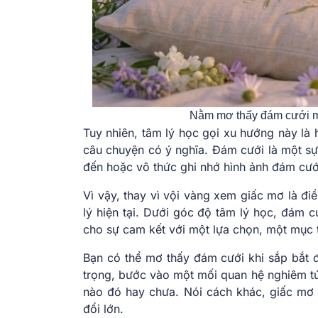
Nằm mơ thấy đám cưới ma
Tuy nhiên, tâm lý học gọi xu hướng này là 
câu chuyện có ý nghĩa. Đám cưới là một sự 
đến hoặc vô thức ghi nhớ hình ảnh đám cưới
Vì vậy, thay vì vội vàng xem giấc mơ là đi
lý hiện tại. Dưới góc độ tâm lý học, đám c
cho sự cam kết với một lựa chọn, một mục t
Bạn có thể mơ thấy đám cưới khi sắp bắt 
trọng, bước vào một mối quan hệ nghiêm tú
nào đó hay chưa. Nói cách khác, giấc mơ t
đổi lớn.