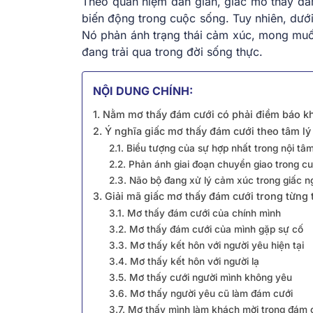
Theo quan niệm dân gian, giấc mơ thấy đá
biến động trong cuộc sống. Tuy nhiên, dưới 
Nó phản ánh trạng thái cảm xúc, mong muốn
đang trải qua trong đời sống thực.
NỘI DUNG CHÍNH:
1. Nằm mơ thấy đám cưới có phải điềm báo 
2. Ý nghĩa giấc mơ thấy đám cưới theo tâm lý
2.1. Biểu tượng của sự hợp nhất trong nội tâ
2.2. Phản ánh giai đoạn chuyển giao trong c
2.3. Não bộ đang xử lý cảm xúc trong giấc n
3. Giải mã giấc mơ thấy đám cưới trong từng
3.1. Mơ thấy đám cưới của chính mình
3.2. Mơ thấy đám cưới của mình gặp sự cố
3.3. Mơ thấy kết hôn với người yêu hiện tại
3.4. Mơ thấy kết hôn với người lạ
3.5. Mơ thấy cưới người mình không yêu
3.6. Mơ thấy người yêu cũ làm đám cưới
3.7. Mơ thấy mình làm khách mời trong đám 