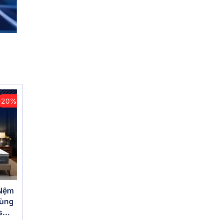
-20%
 Nệm
vùng
s