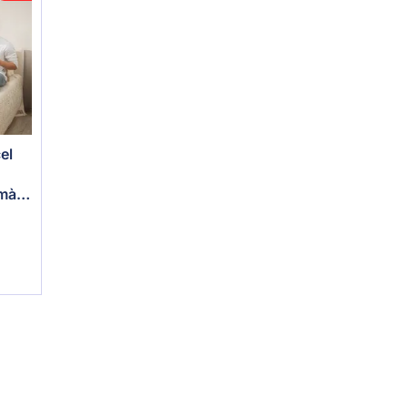
el
 màu