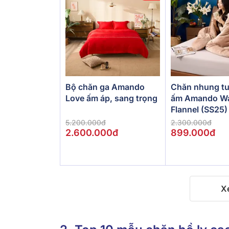
Bộ chăn ga Amando
Chăn nhung tu
Love ấm áp, sang trọng
ấm Amando W
Flannel (SS25)
5.200.000đ
2.300.000đ
2.600.000đ
899.000đ
X