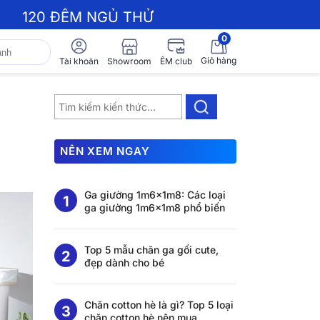
120 ĐÊM NGỦ THỬ
0
Giỏ hàng
Showroom
Tài khoản
ÊM club
NÊN XEM NGAY
Ga giường 1m6x1m8: Các loại
ga giường 1m6x1m8 phổ biến
Top 5 mẫu chăn ga gối cute,
đẹp dành cho bé
Chăn cotton hè là gì? Top 5 loại
chăn cotton hè nên mua