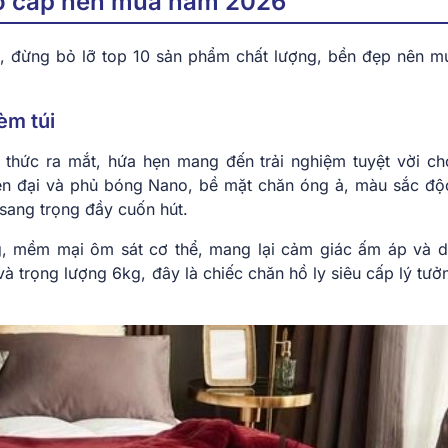
ao cấp nên mua năm 2026
, đừng bỏ lỡ top 10 sản phẩm chất lượng, bền đẹp nên m
èm túi
 thức ra mắt, hứa hẹn mang đến trải nghiệm tuyệt vời c
n đại và phủ bóng Nano, bề mặt chăn óng ả, màu sắc độ
 sang trọng đầy cuốn hút.
, mềm mại ôm sát cơ thể, mang lại cảm giác ấm áp và d
 trọng lượng 6kg, đây là chiếc chăn hồ ly siêu cấp lý tưở