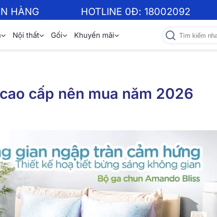
ƠN HÀNG
HOTLINE 0Đ:
18002092
n
Nội thất
Gối
Khuyến mãi
y cao cấp nên mua năm 2026