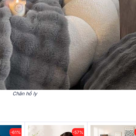
Chăn hồ ly
-61%
-57%