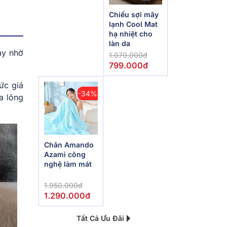
Chiếu sợi mây
lạnh Cool Mat
hạ nhiệt cho
làn da
ay nhờ
1.070.000đ
799.000đ
ức giá
-34%
a lông
Chăn Amando
Azami công
nghệ làm mát
1.950.000đ
1.290.000đ
Tất Cả Ưu Đãi