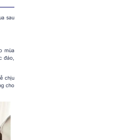
ua sau
ho mùa
c đáo,
ễ chịu
ng cho