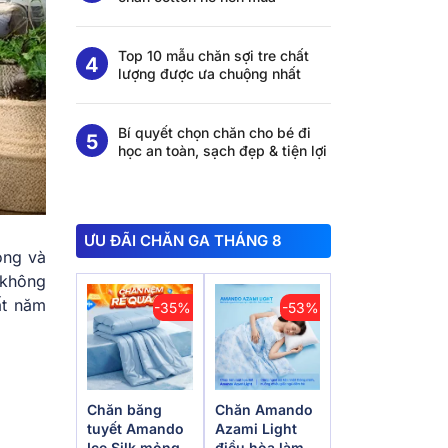
Top 10 mẫu chăn sợi tre chất
lượng được ưa chuộng nhất
Bí quyết chọn chăn cho bé đi
học an toàn, sạch đẹp & tiện lợi
ƯU ĐÃI CHĂN GA THÁNG 8
ọng và
 không
ất năm
-35%
-53%
Chăn băng
Chăn Amando
tuyết Amando
Azami Light
Ice Silk mỏng
điều hòa làm