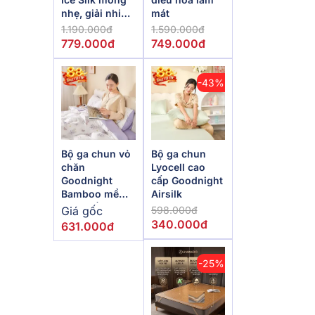
nhẹ, giải nhiệt
mát
mùa hè
1.190.000đ
1.590.000đ
779.000đ
749.000đ
-43%
Bộ ga chun vỏ
Bộ ga chun
chăn
Lyocell cao
Goodnight
cấp Goodnight
Bamboo mềm
Airsilk
mại, điều hòa
Giá gốc
598.000đ
thân nhiệt
340.000đ
631.000đ
-25%