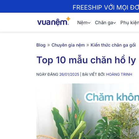
FREESHIP VỚI MỌI Đ
Nệm
Chăn ga
Phụ kiệ
»
»
Blog
Chuyên gia nệm
Kiến thức chăn ga gối
Top 10 mẫu chăn hồ l
NGÀY ĐĂNG
26/01/2025
| BÀI VIẾT BỞI:
HOÀNG TRINH