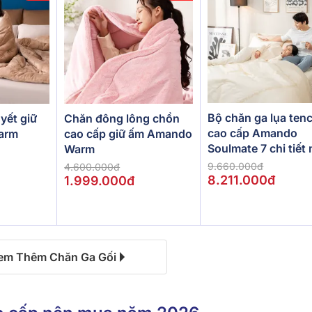
Bộ chăn ga lụa tenc
yết giữ
Chăn đông lông chồn
cao cấp Amando
arm
cao cấp giữ ấm Amando
Soulmate 7 chi tiết
Warm
kem
9.660.000đ
4.600.000đ
8.211.000đ
1.999.000đ
em Thêm Chăn Ga Gối