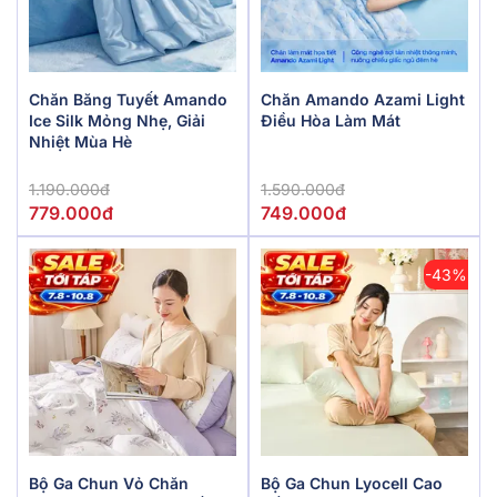
Chăn Băng Tuyết Amando
Chăn Amando Azami Light
Ice Silk Mỏng Nhẹ, Giải
Điều Hòa Làm Mát
Nhiệt Mùa Hè
1.190.000đ
1.590.000đ
779.000đ
749.000đ
-43%
Bộ Ga Chun Vỏ Chăn
Bộ Ga Chun Lyocell Cao