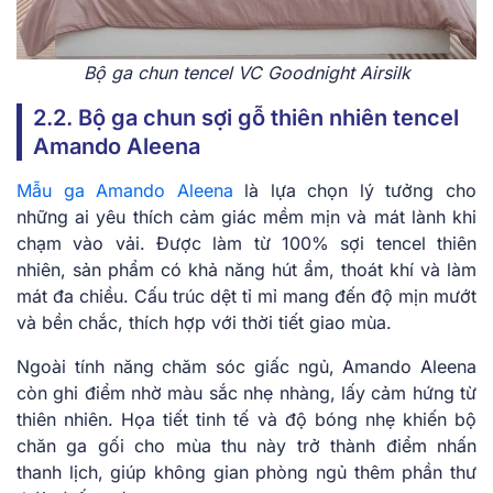
Bộ ga chun tencel VC Goodnight Airsilk
2.2. Bộ ga chun sợi gỗ thiên nhiên tencel
Amando Aleena
Mẫu ga Amando Aleena
là lựa chọn lý tưởng cho
những ai yêu thích cảm giác mềm mịn và mát lành khi
chạm vào vải. Được làm từ 100% sợi tencel thiên
nhiên, sản phẩm có khả năng hút ẩm, thoát khí và làm
mát đa chiều. Cấu trúc dệt tỉ mỉ mang đến độ mịn mướt
và bền chắc, thích hợp với thời tiết giao mùa.
Ngoài tính năng chăm sóc giấc ngủ, Amando Aleena
còn ghi điểm nhờ màu sắc nhẹ nhàng, lấy cảm hứng từ
thiên nhiên. Họa tiết tinh tế và độ bóng nhẹ khiến bộ
chăn ga gối cho mùa thu này trở thành điểm nhấn
thanh lịch, giúp không gian phòng ngủ thêm phần thư