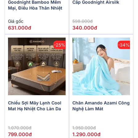
Goodnight Bamboo Mềm
Cấp Goodnight Airsilk
Mại, Điều Hòa Thân Nhiệt
Giá gốc
598.000đ
631.000đ
340.000đ
-25%
-34%
Chiếu Sợi Mây Lạnh Cool
Chăn Amando Azami Công
Mat Hạ Nhiệt Cho Làn Da
Nghệ Làm Mát
1.070.000đ
1.950.000đ
799.000đ
1.290.000đ