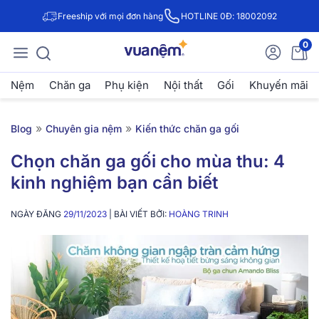
Freeship với mọi đơn hàng
HOTLINE 0Đ: 18002092
0
Nệm
Chăn ga
Phụ kiện
Nội thất
Gối
Khuyến mãi
»
»
Blog
Chuyên gia nệm
Kiến thức chăn ga gối
Chọn chăn ga gối cho mùa thu: 4
kinh nghiệm bạn cần biết
NGÀY ĐĂNG
29/11/2023
| BÀI VIẾT BỞI:
HOÀNG TRINH