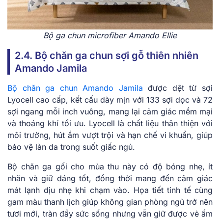
Bộ ga chun microfiber Amando Ellie
2.4. Bộ chăn ga chun sợi gỗ thiên nhiên
Amando Jamila
Bộ chăn ga chun Amando Jamila
được dệt từ sợi
Lyocell cao cấp, kết cấu dày mịn với 133 sợi dọc và 72
sợi ngang mỗi inch vuông, mang lại cảm giác mềm mại
và thoáng khí tối ưu. Lyocell là chất liệu thân thiện với
môi trường, hút ẩm vượt trội và hạn chế vi khuẩn, giúp
bảo vệ làn da trong suốt giấc ngủ.
Bộ chăn ga gối cho mùa thu này có độ bóng nhẹ, ít
nhăn và giữ dáng tốt, đồng thời mang đến cảm giác
mát lạnh dịu nhẹ khi chạm vào. Họa tiết tinh tế cùng
gam màu thanh lịch giúp không gian phòng ngủ trở nên
tươi mới, tràn đầy sức sống nhưng vẫn giữ được vẻ ấm