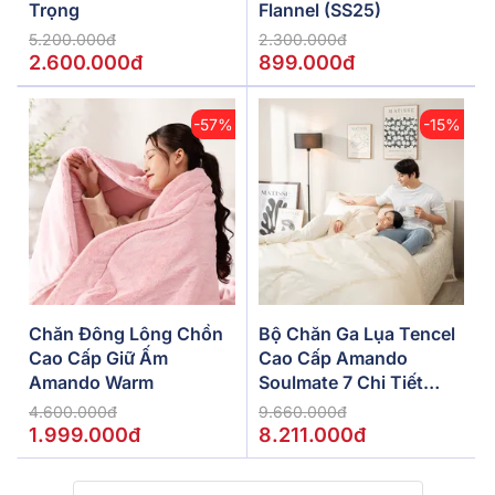
Trọng
Flannel (SS25)
5.200.000đ
2.300.000đ
2.600.000đ
899.000đ
-57%
-15%
Chăn Đông Lông Chồn
Bộ Chăn Ga Lụa Tencel
Cao Cấp Giữ Ấm
Cao Cấp Amando
Amando Warm
Soulmate 7 Chi Tiết
Màu Kem
4.600.000đ
9.660.000đ
1.999.000đ
8.211.000đ