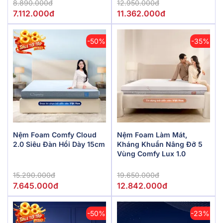
8.890.000đ
12.950.000đ
7.112.000đ
11.362.000đ
-50%
-35%
Nệm Foam Comfy Cloud
Nệm Foam Làm Mát,
2.0 Siêu Đàn Hồi Dày 15cm
Kháng Khuẩn Nâng Đỡ 5
Vùng Comfy Lux 1.0
15.290.000đ
19.650.000đ
7.645.000đ
12.842.000đ
-50%
-23%