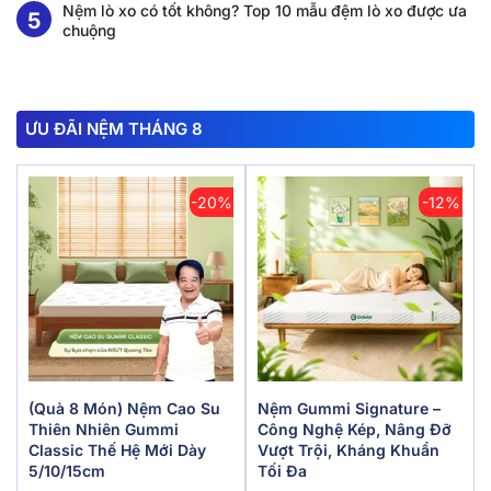
Nệm lò xo có tốt không? Top 10 mẫu đệm lò xo được ưa
chuộng
ƯU ĐÃI NỆM THÁNG 8
-20%
-12%
(Quà 8 Món) Nệm Cao Su
Nệm Gummi Signature –
Thiên Nhiên Gummi
Công Nghệ Kép, Nâng Đỡ
Classic Thế Hệ Mới Dày
Vượt Trội, Kháng Khuẩn
5/10/15cm
Tối Đa