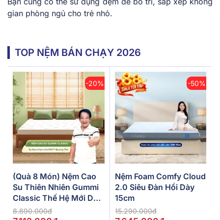
Bạn cũng có thể sử dụng đệm để bố trí, sắp xếp không
gian phòng ngủ cho trẻ nhỏ.
TOP NỆM BÁN CHẠY 2026
-20%
-50%
(Quà 8 Món) Nệm Cao
Nệm Foam Comfy Cloud
Su Thiên Nhiên Gummi
2.0 Siêu Đàn Hồi Dày
Classic Thế Hệ Mới Dày
15cm
5/10/15cm
8.890.000đ
15.290.000đ