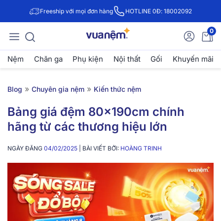
Freeship với mọi đơn hàng
HOTLINE 0Đ: 18002092
0
Nệm
Chăn ga
Phụ kiện
Nội thất
Gối
Khuyến mãi
»
»
Blog
Chuyên gia nệm
Kiến thức nệm
Bảng giá đệm 80x190cm chính
hãng từ các thương hiệu lớn
NGÀY ĐĂNG
04/02/2025
| BÀI VIẾT BỞI:
HOÀNG TRINH