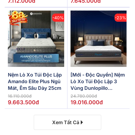
7.112.000đ
7.645.000đ
-40%
-23%
Nệm Lò Xo Túi Độc Lập
[Mới - Độc Quyền] Nệm
Amando Elite Plus Ngủ
Lò Xo Túi Độc Lập 3
Mát, Êm Sâu Dày 25cm
Vùng Dunlopillo
De.Stress Powerful
16.110.000đ
24.780.000đ
9.663.500đ
19.016.000đ
Xem Tất Cả