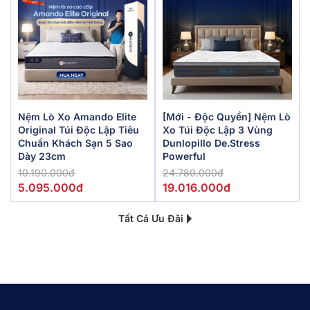
Nệm Lò Xo Amando Elite
[Mới - Độc Quyền] Nệm Lò
Original Túi Độc Lập Tiêu
Xo Túi Độc Lập 3 Vùng
Chuẩn Khách Sạn 5 Sao
Dunlopillo De.Stress
Dày 23cm
Powerful
10.190.000đ
24.780.000đ
5.095.000đ
19.016.000đ
Tất Cả Ưu Đãi