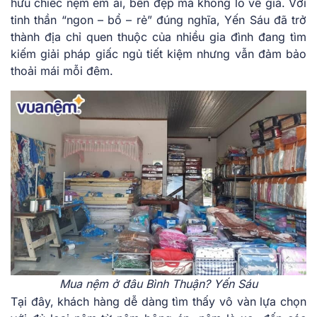
hữu chiếc nệm êm ái, bền đẹp mà không lo về giá. Với
tinh thần “ngon – bổ – rẻ” đúng nghĩa, Yến Sáu đã trở
thành địa chỉ quen thuộc của nhiều gia đình đang tìm
kiếm giải pháp giấc ngủ tiết kiệm nhưng vẫn đảm bảo
thoải mái mỗi đêm.
Mua nệm ở đâu Bình Thuận? Yến Sáu
Tại đây, khách hàng dễ dàng tìm thấy vô vàn lựa chọn