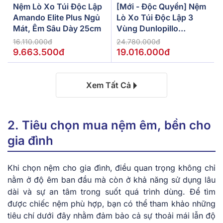
Nệm Lò Xo Túi Độc Lập
[Mới - Độc Quyền] Nệm
Amando Elite Plus Ngủ
Lò Xo Túi Độc Lập 3
Mát, Êm Sâu Dày 25cm
Vùng Dunlopillo
De.Stress Powerful
16.110.000đ
24.780.000đ
9.663.500đ
19.016.000đ
Xem Tất Cả
2. Tiêu chọn mua nệm êm, bền cho
gia đình
Khi chọn nệm cho gia đình, điều quan trọng không chỉ
nằm ở độ êm ban đầu mà còn ở khả năng sử dụng lâu
dài và sự an tâm trong suốt quá trình dùng. Để tìm
được chiếc nệm phù hợp, bạn có thể tham khảo những
tiêu chí dưới đây nhằm đảm bảo cả sự thoải mái lẫn độ