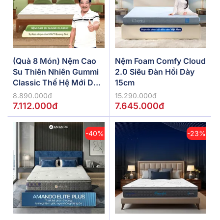
(Quà 8 Món) Nệm Cao
Nệm Foam Comfy Cloud
Su Thiên Nhiên Gummi
2.0 Siêu Đàn Hồi Dày
Classic Thế Hệ Mới Dày
15cm
5/10/15cm
8.890.000đ
15.290.000đ
7.112.000đ
7.645.000đ
-40%
-23%