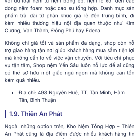
với đủ loại nệm từ nệm bông ép, nệm lò xo, đến các
dòng nệm foam hoặc cao su tổng hợp. Danh mục sản
phẩm trải dài từ phân khúc giá rẻ đến trung bình, đi
kèm nhiều thương hiệu nội địa quen thuộc như Kim
Cương, Vạn Thành, Đồng Phú hay Edena.
Không chỉ giá tốt và sản phẩm đa dạng, shop còn hỗ
trợ giao hàng tận nơi giúp khách hàng mua sắm tiện lợi
mà không cần lo về việc vận chuyển. Với tiêu chí phục
vụ tận tâm, Shop nệm Yến Sáu luôn nỗ lực để ai cũng
có thể sở hữu một giấc ngủ ngon mà không cần tốn
kém quá nhiều.
Địa chỉ: 493 Nguyễn Huệ, TT. Tân Minh, Hàm
Tân, Bình Thuận
1.9. Thiên An Phát
Ngoài những option trên, Kho Nệm Tổng Hợp – Thiên
An Phát cũng là địa điểm được nhiều khách hàng tin