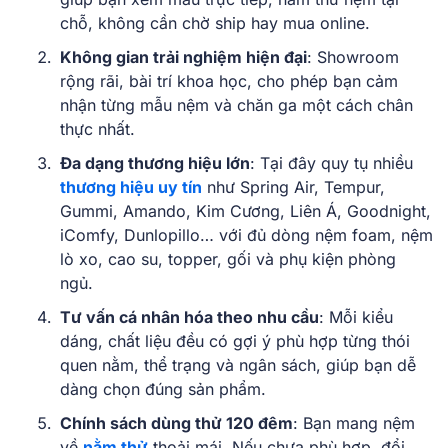
chỗ, không cần chờ ship hay mua online.
Không gian trải nghiệm hiện đại
: Showroom
rộng rãi, bài trí khoa học, cho phép bạn cảm
nhận từng mẫu nệm và chăn ga một cách chân
thực nhất.
Đa dạng thương hiệu lớn
: Tại đây quy tụ nhiều
thương hiệu uy tín
như Spring Air, Tempur,
Gummi, Amando, Kim Cương, Liên Á, Goodnight,
iComfy, Dunlopillo… với đủ dòng nệm foam, nệm
lò xo, cao su, topper, gối và phụ kiện phòng
ngủ.
Tư vấn cá nhân hóa theo nhu cầu
: Mỗi kiểu
dáng, chất liệu đều có gợi ý phù hợp từng thói
quen nằm, thể trạng và ngân sách, giúp bạn dễ
dàng chọn đúng sản phẩm.
Chính sách dùng thử 120 đêm
: Bạn mang nệm
về
nằm thử
thoải mái. Nếu chưa phù hợp, đổi