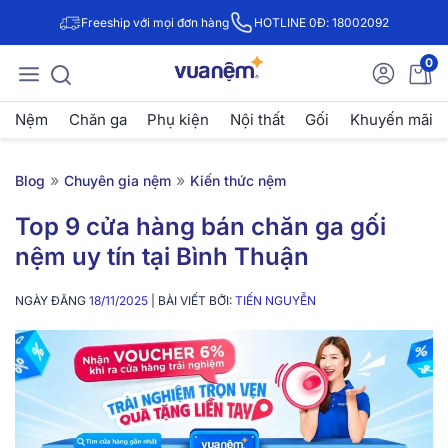
Freeship với mọi đơn hàng
HOTLINE 0Đ: 18002092
0
Nệm
Chăn ga
Phụ kiện
Nội thất
Gối
Khuyến mãi
»
»
Blog
Chuyên gia nệm
Kiến thức nệm
Top 9 cửa hàng bán chăn ga gối
nệm uy tín tại Bình Thuận
NGÀY ĐĂNG
18/11/2025
| BÀI VIẾT BỞI:
TIẾN NGUYỄN