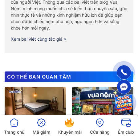
của người Việt. Thông qua các bài viết trên blog Vua
Nệm, mình mong muốn chia sẻ kiến thức chuyên sâu, góc
nhìn thực tế và những kinh nghiệm hữu ích để giúp bạn
chọn được chiếc nệm phù hợp, ngủ ngon hơn và sống
khỏe hơn mỗi ngày.
Xem bài viết cùng tác giả »
CÓ THỂ BẠN QUAN TÂM
Cập nhật top 10 địa chỉ mua
Top 12 cửa hàng chăn ga gối
Trang chủ
Mã giảm
Khuyến mãi
Cửa hàng
Êm club
nệm lò xo giá rẻ Hà Nội năm
nệm uy tín, giá tốt tại Hà Nội