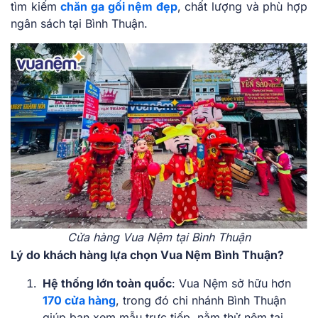
tìm kiếm
chăn ga gối nệm đẹp
, chất lượng và phù hợp
ngân sách tại Bình Thuận.
Cửa hàng Vua Nệm tại Bình Thuận
Lý do khách hàng lựa chọn Vua Nệm Bình Thuận?
Hệ thống lớn toàn quốc
: Vua Nệm sở hữu hơn
170 cửa hàng
, trong đó chi nhánh Bình Thuận
giúp bạn xem mẫu trực tiếp, nằm thử nệm tại