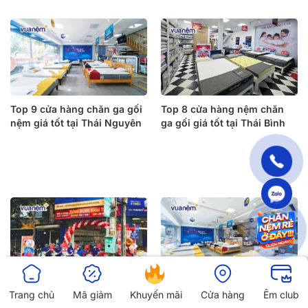
Top 9 cửa hàng chăn ga gối
Top 8 cửa hàng nệm chăn
nệm giá tốt tại Thái Nguyên
ga gối giá tốt tại Thái Bình
Top 8 cửa hàng bán chăn ga
Top 9 cửa hàng bán chăn ga
Trang chủ
Mã giảm
Khuyến mãi
Cửa hàng
Êm club
gối nệm uy tín tại Tây Ninh
gối nệm giá tốt tại Sóc Trăng