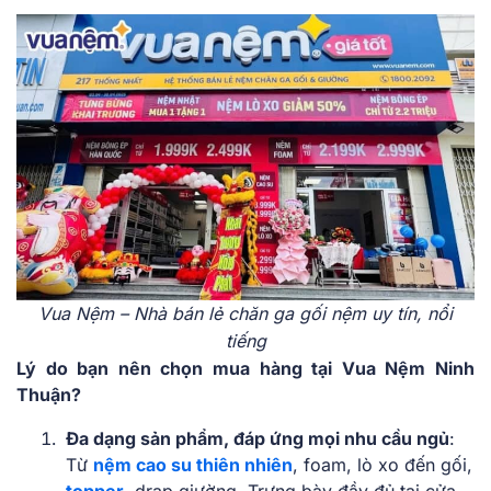
Vua Nệm – Nhà bán lẻ chăn ga gối nệm uy tín, nổi
tiếng
Lý do bạn nên chọn mua hàng tại Vua Nệm Ninh
Thuận?
Đa dạng sản phẩm, đáp ứng mọi nhu cầu ngủ
:
Từ
nệm cao su thiên nhiên
, foam, lò xo đến gối,
topper
, drap giường. Trưng bày đầy đủ tại cửa