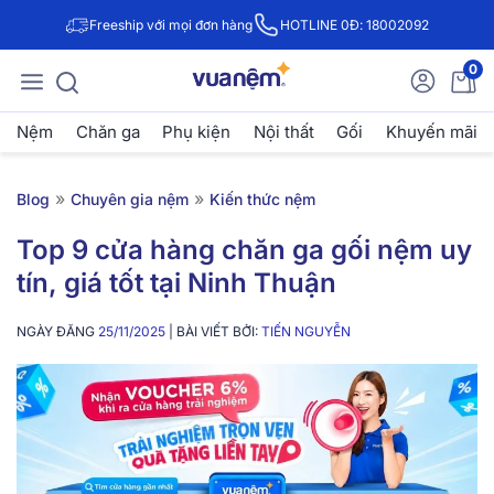
Freeship với mọi đơn hàng
HOTLINE 0Đ: 18002092
0
Nệm
Chăn ga
Phụ kiện
Nội thất
Gối
Khuyến mãi
»
»
Blog
Chuyên gia nệm
Kiến thức nệm
Top 9 cửa hàng chăn ga gối nệm uy
tín, giá tốt tại Ninh Thuận
NGÀY ĐĂNG
25/11/2025
| BÀI VIẾT BỞI:
TIẾN NGUYỄN