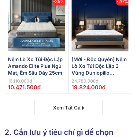
-35%
-20%
Nệm Lò Xo Túi Độc Lập
[Mới - Độc Quyền] Nệm
Amando Elite Plus Ngủ
Lò Xo Túi Độc Lập 3
Mát, Êm Sâu Dày 25cm
Vùng Dunlopillo
De.Stress Powerful
16.110.000đ
24.780.000đ
10.471.500đ
19.824.000đ
Xem Tất Cả
2. Cần lưu ý tiêu chí gì để chọn