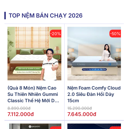
TOP NỆM BÁN CHẠY 2026
-20%
-50%
(Quà 8 Món) Nệm Cao
Nệm Foam Comfy Cloud
Su Thiên Nhiên Gummi
2.0 Siêu Đàn Hồi Dày
Classic Thế Hệ Mới Dày
15cm
5/10/15cm
8.890.000đ
15.290.000đ
7.112.000đ
7.645.000đ