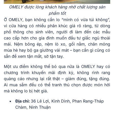
OMELY được lòng khách hàng nhờ chất lượng sản
phẩm tốt
Ở OMELY, bạn không cần lo “mình có vừa túi không”,
vì cửa hàng có nhiều phân khúc giá rõ ràng, từ dòng
phổ thông cho sinh viên, người đi làm đến các mẫu
cao cấp hơn cho gia đình muốn đầu tư giấc ngủ thoải
mái. Nệm bông ép, nệm lò xo, gối nằm, chăn mỏng
mùa hè hay bộ ga giường vải mát – bạn cần gì cũng có
sẵn để xem tận mắt, sờ tận tay.
Một ưu điểm không thể bỏ qua nữa là OMELY hay có
chương trình khuyến mãi định kỳ, không rình rang
quảng cáo nhưng lại rất thật – giảm đúng, tặng đúng.
Ai mua sắm đều có thể tranh thủ chọn được món hời
mà không lo bị hét giá.
Địa chỉ:
36 Lê Lợi, Kinh Dinh, Phan Rang-Tháp
Chàm, Ninh Thuận