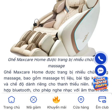
Ghế Maxcare Home được trang bị nhiều chức năng
massage
Ghế Maxcare Home được trang bị nhiều chức năng
massage, bao gồm massage trị liệu, bài tập kéo giãn
và chế độ dành riêng cho thanh thiếu niên. Máy tích
hợp bluetooth, cho phép nghe nhạc với âm thanh vòm
sống động; hỗ trợ điều khiển giọng nói, tiện lợi cho
người dùng lớn tuổi.
Trang chủ
Mã giảm
Khuyến mãi
Cửa hàng
Êm club