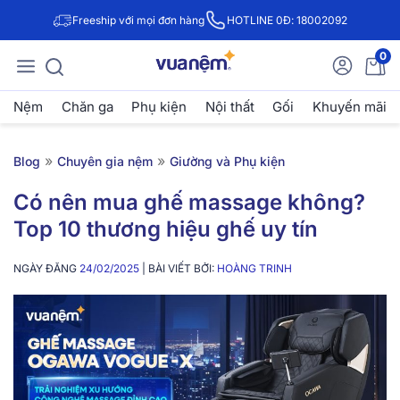
Freeship với mọi đơn hàng
HOTLINE 0Đ: 18002092
0
Nệm
Chăn ga
Phụ kiện
Nội thất
Gối
Khuyến mãi
»
»
Blog
Chuyên gia nệm
Giường và Phụ kiện
Có nên mua ghế massage không?
Top 10 thương hiệu ghế uy tín
NGÀY ĐĂNG
24/02/2025
| BÀI VIẾT BỞI:
HOÀNG TRINH