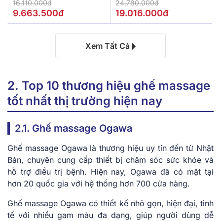
De.Stress Powerful
16.110.000đ
24.780.000đ
9.663.500đ
19.016.000đ
Xem Tất Cả
2. Top 10 thương hiệu ghế massage
tốt nhất thị trường hiện nay
2.1. Ghế massage Ogawa
Ghế massage Ogawa là thương hiệu uy tín đến từ Nhật
Bản, chuyên cung cấp thiết bị chăm sóc sức khỏe và
hỗ trợ điều trị bệnh. Hiện nay, Ogawa đã có mặt tại
hơn 20 quốc gia với hệ thống hơn 700 cửa hàng.
Ghế massage Ogawa có thiết kế nhỏ gọn, hiện đại, tinh
tế với nhiều gam màu đa dạng, giúp người dùng dễ