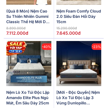
(Quà 8 Món) Nệm Cao
Nệm Foam Comfy Cloud
Su Thiên Nhiên Gummi
2.0 Siêu Đàn Hồi Dày
Classic Thế Hệ Mới Dày
15cm
5/10/15cm
8.890.000đ
15.290.000đ
7.112.000đ
7.645.000đ
-40%
-23%
Nệm Lò Xo Túi Độc Lập
[Mới - Độc Quyền] Nệm
Amando Elite Plus Ngủ
Lò Xo Túi Độc Lập 3
Mát, Êm Sâu Dày 25cm
Vùng Dunlopillo