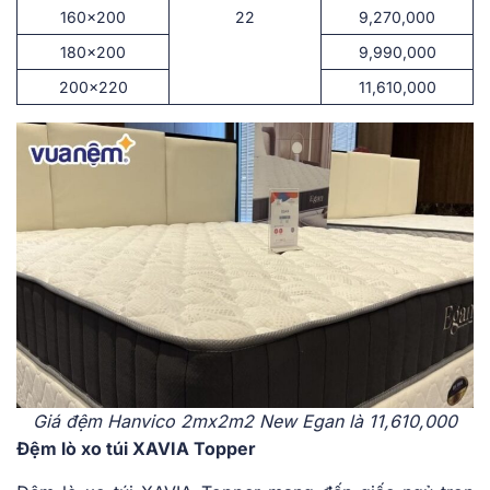
160×200
22
9,270,000
180×200
9,990,000
200×220
11,610,000
Giá đệm Hanvico 2mx2m2 New Egan là 11,610,000
Đệm lò xo túi XAVIA Topper