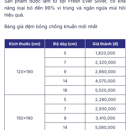
Sản phẩm được làm từ sợi Fresh Ever Silver, có khả
năng loại bỏ đến 99% vi trùng và ngăn ngừa mùi hôi
hiệu quả.
Bảng giá đệm bông chống khuẩn mới nhất
Kích thước (cm)
Độ dày (cm)
Giá thành (đ)
5
1,820,000
7
2,320,000
120×190
9
2,660,000
14
4,070,000
18
5,020,000
5
2,280,000
7
2,930,000
150×190
9
3,410,000
14
5,080,000