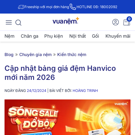
Freeship với mọi đơn hàng
HOTLINE 0Đ: 18002092
0
Nệm
Chăn ga
Phụ kiện
Nội thất
Gối
Khuyến mãi
»
»
Blog
Chuyên gia nệm
Kiến thức nệm
Cập nhật bảng giá đệm Hanvico
mới năm 2026
NGÀY ĐĂNG
24/12/2024
| BÀI VIẾT BỞI:
HOÀNG TRINH