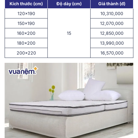
Kích thước (cm)
Độ dày (cm)
Giá thành (đ)
120×190
10,310,000
150×190
12,070,000
160×200
15
12,850,000
180×200
13,990,000
200×220
16,570,000