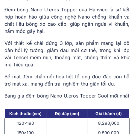
Đệm bông Nano U.eros Topper của Hanvico là sự kết
hợp hoàn hảo giữa công nghệ Nano chống khuẩn và
chất liệu bông xơ cao cấp, giúp ngăn ngừa vi khuẩn,
nấm mốc gây hại.
Với thiết kế chải đứng 3 lớp, sản phẩm mang lại độ
đàn hồi lý tưởng, giảm đau mỏi cơ thể, trong khi lớp
vải Tencel mềm mịn, thoáng mát, chống thấm và khử
mùi hiệu quả.
Bề mặt đệm chần nổi họa tiết tổ ong độc đáo còn hỗ
trợ mát xa, mang đến trải nghiệm thư giãn tối ưu.
Bảng giá đệm bông Nano U.eros Topper Cool mới nhất
Kích thước (cm)
Độ dày (cm)
Giá thành (đ)
120×190
8,290,000
150×190
9,590,000