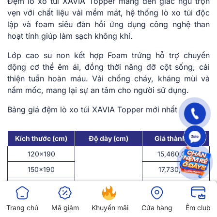
Đệm lò xo túi XAVIA Topper mang đến giấc ngủ trọn
vẹn với chất liệu vải mềm mát, hệ thống lò xo túi độc
lập và foam siêu đàn hồi ứng dụng công nghệ than
hoạt tính giúp làm sạch không khí.
Lớp cao su non kết hợp Foam trứng hỗ trợ chuyển
động cơ thể êm ái, đồng thời nâng đỡ cột sống, cải
thiện tuần hoàn máu. Vải chống cháy, kháng mùi và
nấm mốc, mang lại sự an tâm cho người sử dụng.
Bảng giá đệm lò xo túi XAVIA Topper mới nhất
Kích thước (cm)
Độ dày (cm)
Giá thành (đ)
120×190
15,460,000
150×190
17,730,000
160×200
22
18,490,000
180×200
19,990,000
Trang chủ
Mã giảm
Khuyến mãi
Cửa hàng
Êm club
200×220
23,130,000