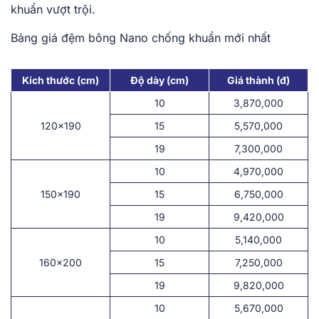
khuẩn vượt trội.
Bảng giá đệm bông Nano chống khuẩn mới nhất
Kích thước (cm)
Độ dày (cm)
Giá thành (đ)
10
3,870,000
120×190
15
5,570,000
19
7,300,000
10
4,970,000
150×190
15
6,750,000
19
9,420,000
10
5,140,000
160×200
15
7,250,000
19
9,820,000
10
5,670,000