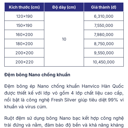
Kích thước (cm)
Độ dày (cm)
Giá thành (đ)
120×190
6,310,000
150×190
7,550,000
160×200
7,980,000
10
180×200
8,750,000
200×200
9,550,000
200×220
10,450,000
Đệm bông Nano chống khuẩn
Đệm bông ép Nano chống khuẩn Hanvico Hàn Quốc
được thiết kế với lớp vỏ gồm 4 lớp chất liệu cao cấp,
nổi bật là công nghệ Fresh Silver giúp tiêu diệt 99% vi
khuẩn và virus cúm.
Ruột đệm sử dụng bông Nano bạc kết hợp công nghệ
trải đứng và nằm, đảm bảo độ bền và khả năng kháng