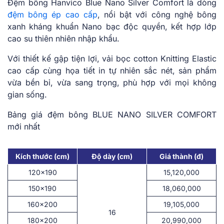
Đệm bông Hanvico Blue Nano Silver Comfort là dòng
đệm bông ép cao cấp
, nổi bật với công nghệ bông
xanh kháng khuẩn Nano bạc độc quyền, kết hợp lớp
cao su thiên nhiên nhập khẩu.
Với thiết kế gập tiện lợi, vải bọc cotton Knitting Elastic
cao cấp cùng họa tiết in tự nhiên sắc nét, sản phẩm
vừa bền bỉ, vừa sang trọng, phù hợp với mọi không
gian sống.
Bảng giá đệm bông BLUE NANO SILVER COMFORT
mới nhất
Kích thước (cm)
Độ dày (cm)
Giá thành (đ)
120×190
15,120,000
150×190
18,060,000
160×200
19,105,000
16
180×200
20,990,000