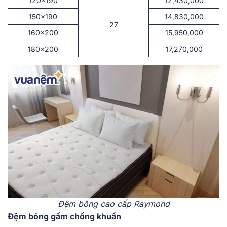
120×190
12,430,000
150×190
14,830,000
27
160×200
15,950,000
180×200
17,270,000
Đệm bông cao cấp Raymond
Đệm bông gấm chống khuẩn