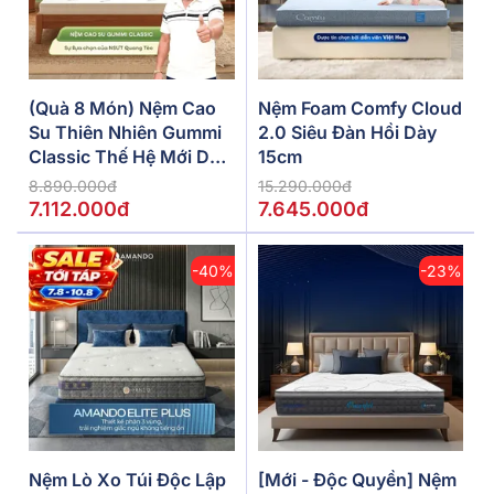
(Quà 8 Món) Nệm Cao
Nệm Foam Comfy Cloud
Su Thiên Nhiên Gummi
2.0 Siêu Đàn Hồi Dày
Classic Thế Hệ Mới Dày
15cm
5/10/15cm
8.890.000đ
15.290.000đ
7.112.000đ
7.645.000đ
-40%
-23%
Nệm Lò Xo Túi Độc Lập
[Mới - Độc Quyền] Nệm