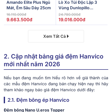
Amando Elite Plus Ngủ
Lò Xo Túi Độc Lập 3
Mát, Êm Sâu Dày 25cm
Vùng Dunlopillo
De.Stress Powerful
16.110.000đ
24.780.000đ
9.663.500đ
19.016.000đ
Xem Tất Cả
2. Cập nhật bảng giá đệm Hanvico
mới nhất năm 2026
Nếu bạn đang muốn tìm hiểu rõ hơn về giá thành của
các mẫu đệm Hanvico đang bán chạy hiện nay thì hãy
tham khảo ngay báo giá đệm Hanvico dưới đây:
2.1. Đệm bông ép Hanvico
Đệm bông Nano U.eros Topper