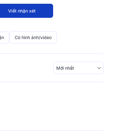
Viết nhận xét
ận
Có hình ảnh/video
 mạng giấc ngủ đến từ
hát triển các sản phẩm chăm sóc giấc ngủ,
òng nệm thích nghi với khí hậu nhiệt đới, linh
ng công nghệ và nguyên liệu đang thịnh hành
thương hiệu được nghiên cứu và thiết kế dành
iệt Nam, nệm Comfy mang tới "cuộc cách
 tầm chất lượng giấc ngủ và cuộc sống.