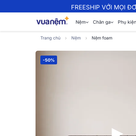
FREESHIP VỚI MỌI Đ
Nệm
Chăn ga
Phụ kiệ
Trang chủ
Nệm
Nệm foam
-50%
▶