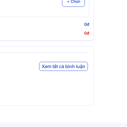
+ Chọn
đ
0đ
0đ
Xem tất cả bình luận