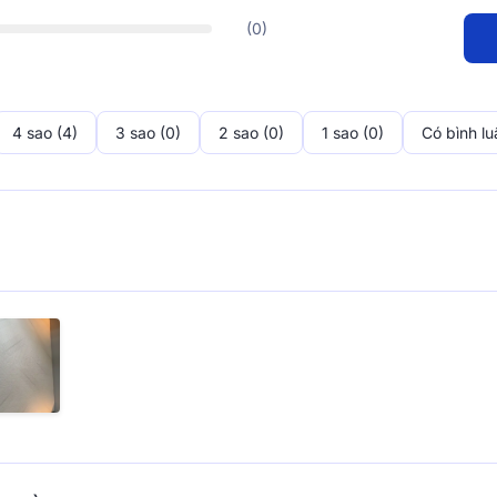
(0)
hệ nằm
g giúp mặt vải mềm, mịn, hạn chế
ền bỉ đã được cấp chứng nhận đạt
 đình vợ chồng son hoặc trẻ em
4 sao (4)
3 sao (0)
2 sao (0)
1 sao (0)
Có bình lu
Comfy - Cuộc cách
bên trong
Qua kinh nghiệm hàng chục năm p
thương hiệu Comfy
tạo ra những d
hoạt với lối sống hiện đại từ nhữ
nhất trên thị trường nước Mỹ. Là 
riêng cho sức khỏe khách hàng V
mạng" trong ngành nệm foam nâng