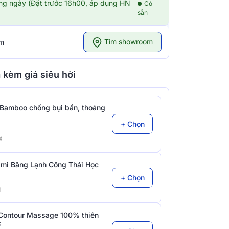
ong ngày (Đặt trước 16h00, áp dụng HN
Có
sẵn
Tìm showroom
om
 kèm giá siêu hời
Bamboo chống bụi bẩn, thoáng
+ Chọn
đ
mi Băng Lạnh Công Thái Học
+ Chọn
đ
Contour Massage 100% thiên
c