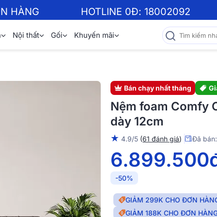
ƠN HÀNG
HOTLINE 0Đ:
18002092
n
Nội thất
Gối
Khuyến mãi
Bán chạy nhất tháng
Gi
Nệm foam Comfy Cl
dày 12cm
★
4.9/5
(
61 đánh giá
)
Đã bán
6.899.500
-50%
GIẢM 299K CHO ĐƠN HÀNG
GIẢM 188K CHO ĐƠN HÀNG 