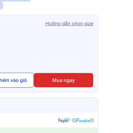
N
Hướng dẫn chọn size
hêm vào giỏ
Mua ngay