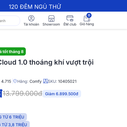
120 ĐÊM NGỦ THỬ
0
Giỏ hàng
Showroom
Tài khoản
ÊM club
á tốt tháng 8
oud 1.0 thoáng khí vượt trội
:
4.715
Hãng:
Comfy
SKU:
10405021
đ
13.799.000đ
Giảm 6.899.500đ
 TỪ 6 TRIỆU
TỪ 3,8 TRIỆU