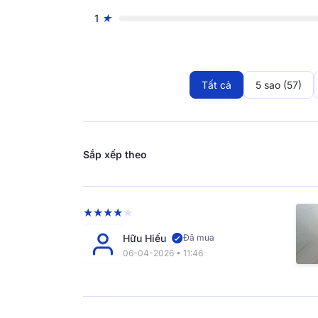
1
Bền vững qua nhiều thế 
Comfy Cloud 1.0 sở hữu công nghệ Anti-Pillin
xù kể cao sau thời gian sử dụng, gia tăng b
chuẩn Quốc tế, độ bền phù hợp với những gia
Tất cả
5 sao (57)
dưới 5 tuổi.
Sắp xếp theo
Hữu Hiếu
Đã mua
06-04-2026 • 11:46