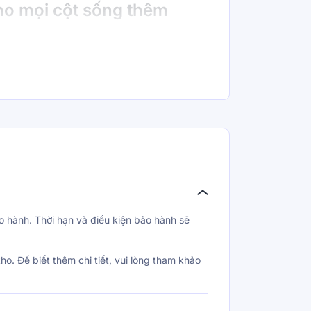
o mọi cột sống thêm
ợp cho mọi cơ thể nằm mà vẫn bảo đảm cho
gh Resiliance Marble Foam dày gần 12cm có độ
hiên nhiên. Tổng thể cấu trúc vững chãi và
 các điểm tì nén trên toàn bộ cơ thể.
ùng giúp cơ thể cảm nhận được độ cứng/mềm
 Vai - Hông - Đầu gối tạo ra sự cân bằng
ua đó bảo vệ xương khớp nói chung và cột
đối tượng nằm, nâng đỡ đường cong cơ thể
 hành. Thời hạn và điều kiện bảo hành sẽ
. Để biết thêm chi tiết, vui lòng tham khảo