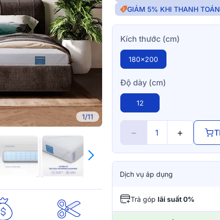
GIẢM 5% KHI THANH TOÁ
Kích thước (cm)
180x200
Độ dày (cm)
12
1/11
−
+
T
Dịch vụ áp dụng
Trả góp
lãi suất 0%