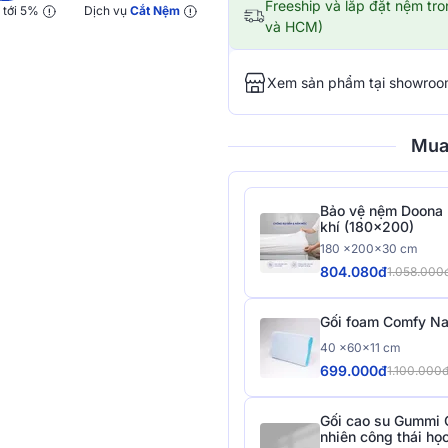
Freeship và lắp đặt nệm tr
y
tới 5%
Dịch vụ
Cắt Nệm
và HCM)
Xem sản phẩm tại showro
Mua
Bảo vệ nệm Doona 
khí (180x200)
180 x200x30 cm
804.080đ
1.058.000
Gối foam Comfy Na
40 x60x11 cm
699.000đ
1.100.000
Gối cao su Gummi 
nhiên công thái họ