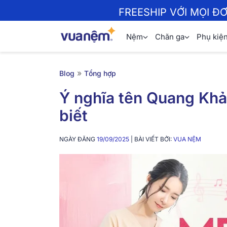
FREESHIP VỚI MỌI Đ
Nệm
Chăn ga
Phụ kiệ
»
Blog
Tổng hợp
Ý nghĩa tên Quang Kha
biết
NGÀY ĐĂNG
19/09/2025
| BÀI VIẾT BỞI:
VUA NỆM