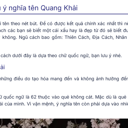
ý nghĩa tên Quang Khải
tên theo nét bút. Để có được kết quả chính xác nhất thì nê
ch các bạn sẽ biết một cái xấu hay là đẹp từ đó sẽ biết đ
y không. Ngũ cách bao gồm: Thiên Cách, Địa Cách, Nhân
cách dưới đây là dựa theo chữ quốc ngữ, bạn lưu ý nhé.
ải
 là những điều do tạo hóa mang đến và không ảnh hưởng đế
hữ quốc ngữ là 62 thuộc vào quẻ không cát. Mặc dù là quẻ
ái của mình. Vì vận mệnh, ý nghĩa tên còn phải dựa vào nhi