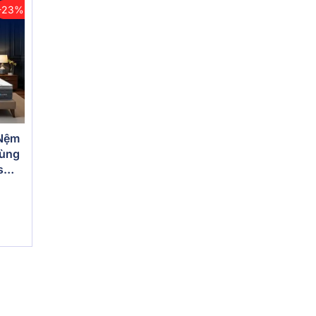
-23%
 Nệm
vùng
s