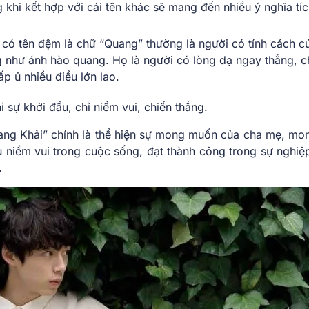
khi kết hợp với cái tên khác sẽ mang đến nhiều ý nghĩa tíc
 có tên đệm là chữ “Quang” thường là người có tính cách c
g như ánh hào quang. Họ là người có lòng dạ ngay thẳng, c
ấp ủ nhiều điều lớn lao.
ỉ sự khởi đầu, chỉ niềm vui, chiến thắng.
ang Khải
” chính là thể hiện sự mong muốn của cha mẹ, mo
ều niềm vui trong cuộc sống, đạt thành công trong sự nghiệp
.