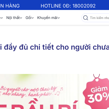
ƠN HÀNG
HOTLINE 0Đ:
18002092
n
Nội thất
Gối
Khuyến mãi
̉i đầy đủ chi tiết cho người chư