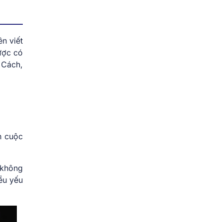
n viết
ược có
 Cách,
n cuộc
 không
ều yếu