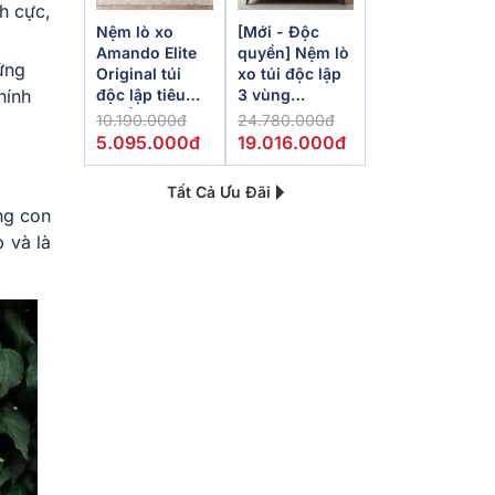
h cực,
Nệm lò xo
[Mới - Độc
Amando Elite
quyền] Nệm lò
ứng
Original túi
xo túi độc lập
độc lập tiêu
3 vùng
hính
chuẩn khách
Dunlopillo
10.190.000đ
24.780.000đ
sạn 5 sao dày
de.Stress
5.095.000đ
19.016.000đ
23cm
Powerful
Tất Cả Ưu Đãi
ng con
 và là