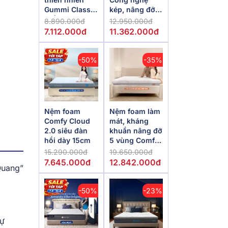
Gummi Classic
kép, nâng đỡ
thế hệ mới dày
vượt trội,
8.890.000đ
12.950.000đ
5/10/15cm
kháng khuẩn
7.112.000đ
11.362.000đ
tối đa
-50%
-35%
Nệm foam
Nệm foam làm
Comfy Cloud
mát, kháng
2.0 siêu đàn
khuẩn nâng đỡ
hồi dày 15cm
5 vùng Comfy
Lux 1.0
15.290.000đ
19.650.000đ
7.645.000đ
12.842.000đ
Quang”
-50%
-23%
sự