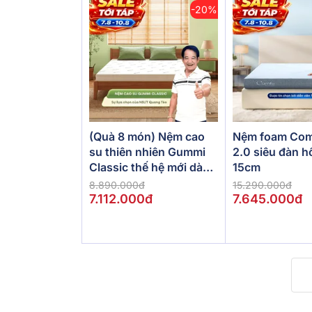
-20%
(Quà 8 món) Nệm cao
Nệm foam Com
su thiên nhiên Gummi
2.0 siêu đàn h
Classic thế hệ mới dày
15cm
5/10/15cm
8.890.000đ
15.290.000đ
7.112.000đ
7.645.000đ