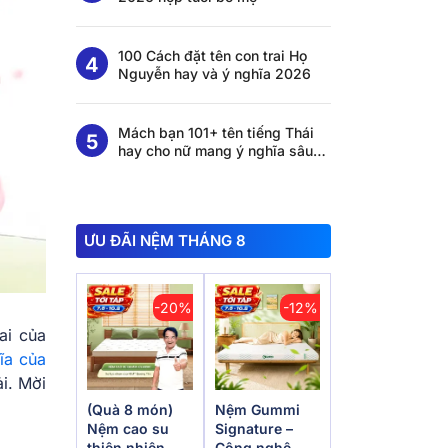
100 Cách đặt tên con trai Họ
Nguyễn hay và ý nghĩa 2026
Mách bạn 101+ tên tiếng Thái
hay cho nữ mang ý nghĩa sâu
sắc
ƯU ĐÃI NỆM THÁNG 8
-20%
-12%
ai của
ĩa của
̉i. Mời
(Quà 8 món)
Nệm Gummi
Nệm cao su
Signature –
thiên nhiên
Công nghệ