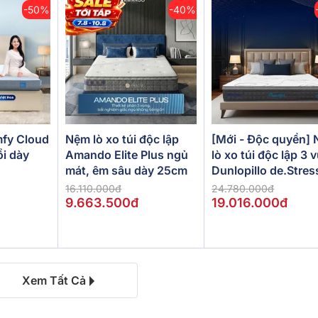
-50%
-40%
[Mới - Độc quyền]
fy Cloud
Nệm lò xo túi độc lập
lò xo túi độc lập 3 
ồi dày
Amando Elite Plus ngủ
Dunlopillo de.Stres
mát, êm sâu dày 25cm
Powerful
24.780.000đ
16.110.000đ
19.016.000đ
9.663.500đ
Xem Tất Cả