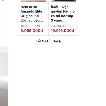
Nệm lò xo
[Mới - Độc
Amando Elite
quyền] Nệm lò
Original túi
xo túi độc lập
độc lập tiêu
3 vùng
chuẩn khách
Dunlopillo
10.190.000đ
24.780.000đ
sạn 5 sao dày
de.Stress
5.095.000đ
19.016.000đ
23cm
Powerful
Tất Cả Ưu Đãi