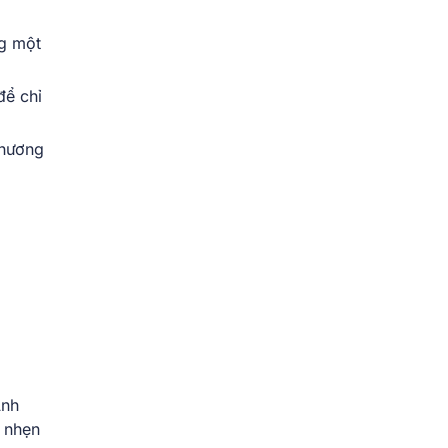
ng một
để chỉ
thương
Anh
 nhẹn