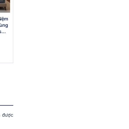
 Nệm
vùng
s
n được