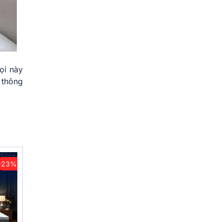
ọi này
 thông
-23%