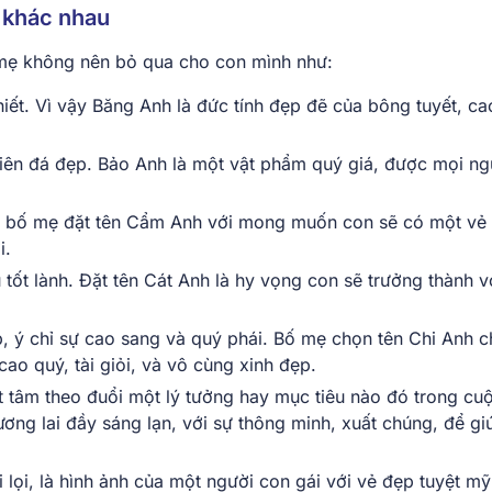
m khác nhau
 mẹ không nên bỏ qua cho con mình như:
khiết. Vì vậy Băng Anh là đức tính đẹp đẽ của bông tuyết, ca
 viên đá đẹp. Bảo Anh là một vật phẩm quý giá, được mọi ng
 bố mẹ đặt tên Cẩm Anh với mong muốn con sẽ có một vẻ
i.
 tốt lành. Đặt tên Cát Anh là hy vọng con sẽ trưởng thành v
, ý chỉ sự cao sang và quý phái. Bố mẹ chọn tên Chi Anh 
cao quý, tài giỏi, và vô cùng xinh đẹp.
ết tâm theo đuổi một lý tưởng hay mục tiêu nào đó trong cu
ơng lai đầy sáng lạn, với sự thông minh, xuất chúng, để gi
i lọi, là hình ảnh của một người con gái với vẻ đẹp tuyệt mỹ