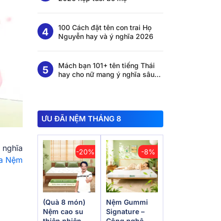
100 Cách đặt tên con trai Họ
Nguyễn hay và ý nghĩa 2026
Mách bạn 101+ tên tiếng Thái
hay cho nữ mang ý nghĩa sâu
sắc
ƯU ĐÃI NỆM THÁNG 8
 nghĩa
-20%
-8%
a Nệm
(Quà 8 món)
Nệm Gummi
Nệm cao su
Signature –
thiên nhiên
Công nghệ