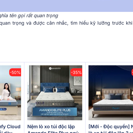
hĩa tên gọi rất quan trọng
quan trọng và được cân nhắc, tìm hiểu kỹ lưỡng trước khi
-50%
-35%
[Mới - Độc quyền]
fy Cloud
Nệm lò xo túi độc lập
lò xo túi độc lập 3 