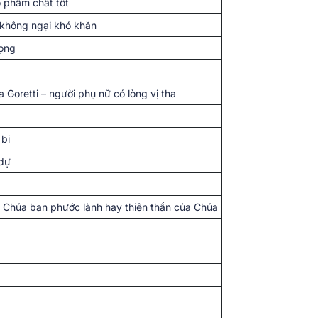
ó phẩm chất tốt
 không ngại khó khăn
rọng
 Goretti – người phụ nữ có lòng vị tha
 bi
 dự
ĩa Chúa ban phước lành hay thiên thần của Chúa