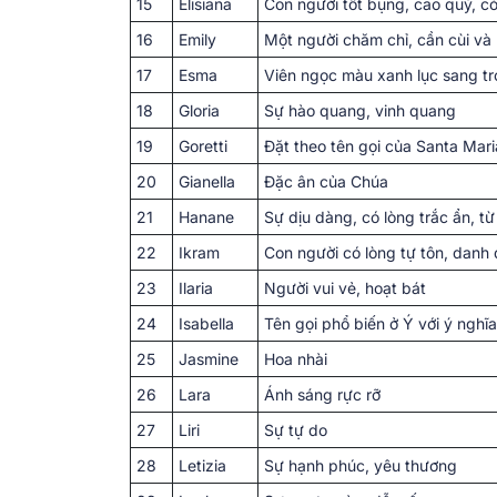
15
Elisiana
Con người tốt bụng, cao quý, c
16
Emily
Một người chăm chỉ, cần cùi và
17
Esma
Viên ngọc màu xanh lục sang t
18
Gloria
Sự hào quang, vinh quang
19
Goretti
Đặt theo tên gọi của Santa Maria
20
Gianella
Đặc ân của Chúa
21
Hanane
Sự dịu dàng, có lòng trắc ẩn, từ
22
Ikram
Con người có lòng tự tôn, danh
23
Ilaria
Người vui vẻ, hoạt bát
24
Isabella
Tên gọi phổ biến ở Ý với ý ngh
25
Jasmine
Hoa nhài
26
Lara
Ánh sáng rực rỡ
27
Liri
Sự tự do
28
Letizia
Sự hạnh phúc, yêu thương