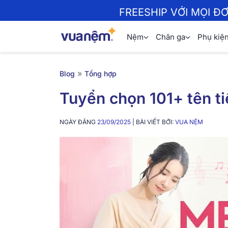
FREESHIP VỚI MỌI Đ
Nệm
Chăn ga
Phụ kiệ
»
Blog
Tổng hợp
Tuyển chọn 101+ tên ti
NGÀY ĐĂNG
23/09/2025
| BÀI VIẾT BỞI:
VUA NỆM