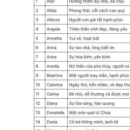
1
Abir
Hương thơm dịu nhẹ, dễ chịu
2
Alisia
Phong thái, cốt cách cao quý
3
Allecra
Người con gái rất hạnh phúc
4
Angela
Thiên thần xinh đẹp, đáng yêu
5
Annetta
Vui vẻ, hoạt bát
6
Anna
Sự tao nhã, lòng biết ơn
7
Arina
Sự hòa bình, yên bình
8
Aradia
Nữ thần của phù thủy, người có
9
Béatrice
Một người may mắn, hạnh phúc
10
Caterina
Ngây thơ, hồn nhiên, vẻ đẹp thu
11
Carina
Bé nhỏ, dễ thương và được mọi
12
Diana
Sự tỏa sáng, hào quang
13
Donatella
Một món quà từ Chúa
14
Donia
Cô bé thông minh, lanh lợi