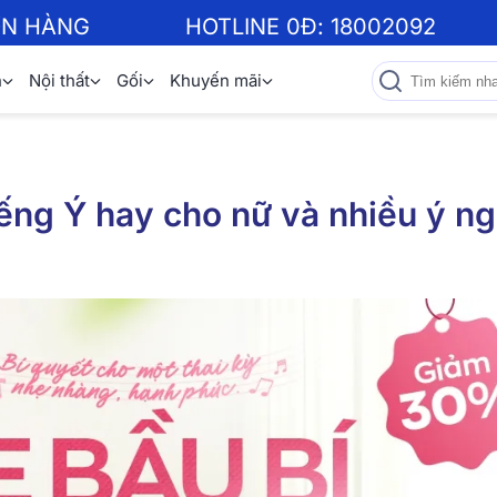
ƠN HÀNG
HOTLINE 0Đ:
18002092
n
Nội thất
Gối
Khuyến mãi
ếng Ý hay cho nữ và nhiều ý ng