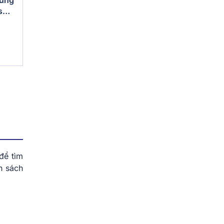
s
để tìm
h sách