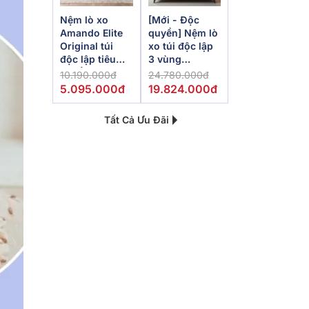
Nệm lò xo
[Mới - Độc
Amando Elite
quyền] Nệm lò
Original túi
xo túi độc lập
độc lập tiêu
3 vùng
chuẩn khách
Dunlopillo
10.190.000đ
24.780.000đ
sạn 5 sao dày
de.Stress
5.095.000đ
19.824.000đ
23cm
Powerful
Tất Cả Ưu Đãi