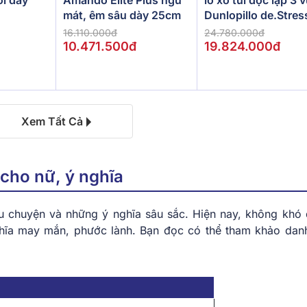
ồi dày
Amando Elite Plus ngủ
Dunlopillo de.Stres
mát, êm sâu dày 25cm
Powerful
24.780.000đ
16.110.000đ
19.824.000đ
10.471.500đ
Xem Tất Cả
y cho nữ, ý nghĩa
chuyện và những ý nghĩa sâu sắc. Hiện nay, không khó 
ghĩa may mắn, phước lành. Bạn đọc có thể tham khảo dan