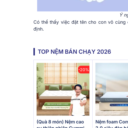
Ý ng
Có thể thấy việc đặt tên cho con vô cùng 
định.
TOP NỆM BÁN CHẠY 2026
-20%
(Quà 8 món) Nệm cao
Nệm foam Com