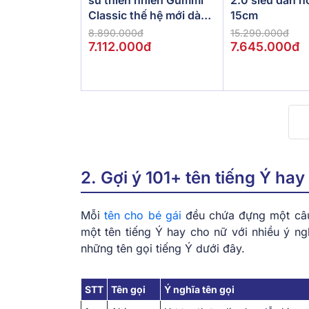
su thiên nhiên Gummi
2.0 siêu đàn h
Classic thế hệ mới dày
15cm
5/10/15cm
8.890.000đ
15.290.000đ
7.112.000đ
7.645.000đ
2. Gợi ý 101+ tên tiếng Ý ha
Mỗi
tên cho bé gái
đều chứa đựng một câu 
một tên tiếng Ý hay cho nữ với nhiều ý n
những tên gọi tiếng Ý dưới đây.
STT
Tên gọi
Ý nghĩa tên gọi