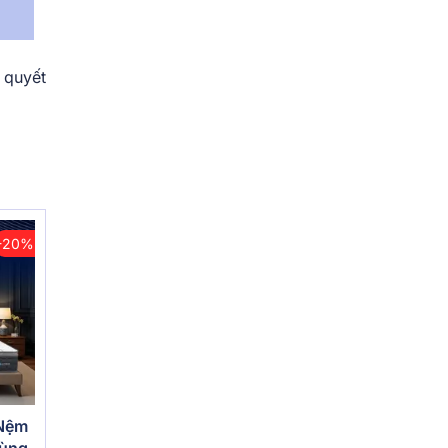
 quyết
-20%
 Nệm
vùng