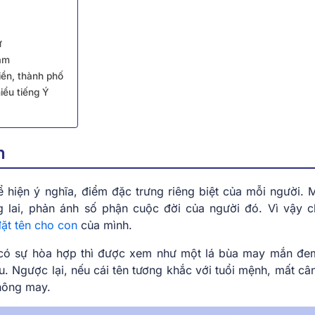
ừ
 âm
iền, thành phố
iểu tiếng Ý
n
 hiện ý nghĩa, điểm đặc trưng riêng biệt của mỗi người. M
 lai, phản ánh số phận cuộc đời của người đó. Vì vậy 
ặt tên cho con
của mình.
à có sự hòa hợp thì được xem như một lá bùa may mắn đe
ữu. Ngược lại, nếu cái tên tương khắc với tuổi mệnh, mất câ
không may.