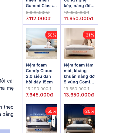
Gummi Classic
kép, nâng đỡ
thế hệ mới dày
vượt trội,
8.890.000đ
12.950.000đ
5/10/15cm
kháng khuẩn
7.112.000đ
11.950.000đ
tối đa
-50%
-31%
Nệm foam
Nệm foam làm
Comfy Cloud
mát, kháng
2.0 siêu đàn
khuẩn nâng đỡ
ỗi cái
hồi dày 15cm
5 vùng Comfy
Lux 1.0
cha mẹ
15.290.000đ
19.650.000đ
7.645.000đ
13.650.000đ
m theo
-50%
-20%
n bằng