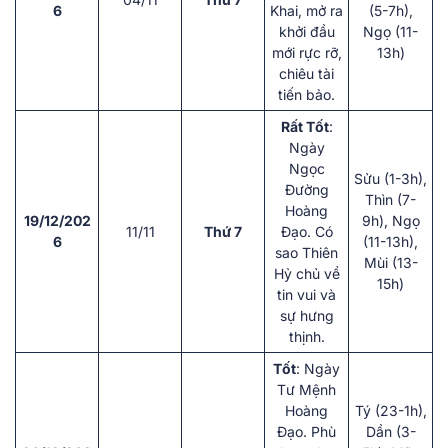
6
Khai, mở ra
(5-7h),
khởi đầu
Ngọ (11-
mới rực rỡ,
13h)
chiêu tài
tiến bảo.
Rất Tốt
:
Ngày
Ngọc
Sửu (1-3h),
Đường
Thìn (7-
Hoàng
19/12/202
9h), Ngọ
11/11
Thứ 7
Đạo. Có
6
(11-13h),
sao Thiên
Mùi (13-
Hỷ chủ về
15h)
tin vui và
sự hưng
thịnh.
Tốt
: Ngày
Tư Mệnh
Hoàng
Tý (23-1h),
Đạo. Phù
Dần (3-