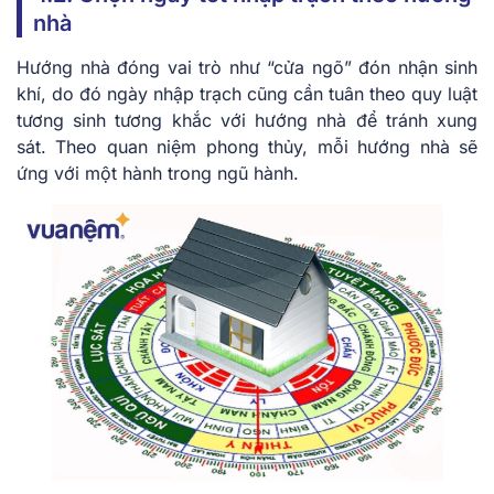
nhà
Hướng nhà đóng vai trò như “cửa ngõ” đón nhận sinh
khí, do đó ngày nhập trạch cũng cần tuân theo quy luật
tương sinh tương khắc với hướng nhà để tránh xung
sát. Theo quan niệm phong thủy, mỗi hướng nhà sẽ
ứng với một hành trong ngũ hành.