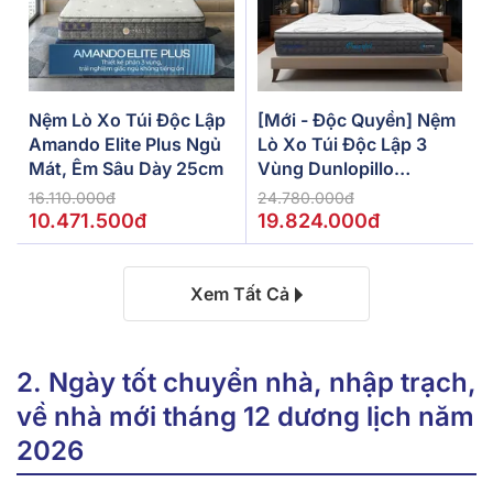
Nệm Lò Xo Túi Độc Lập
[Mới - Độc Quyền] Nệm
Amando Elite Plus Ngủ
Lò Xo Túi Độc Lập 3
Mát, Êm Sâu Dày 25cm
Vùng Dunlopillo
De.Stress Powerful
16.110.000đ
24.780.000đ
10.471.500đ
19.824.000đ
Xem Tất Cả
2. Ngày tốt chuyển nhà, nhập trạch,
về nhà mới tháng 12 dương lịch năm
2026