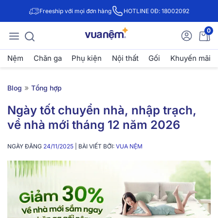
Freeship với mọi đơn hàng
HOTLINE 0Đ: 18002092
0
Nệm
Chăn ga
Phụ kiện
Nội thất
Gối
Khuyến mãi
»
Blog
Tổng hợp
Ngày tốt chuyển nhà, nhập trạch,
về nhà mới tháng 12 năm 2026
NGÀY ĐĂNG
24/11/2025
| BÀI VIẾT BỞI:
VUA NỆM