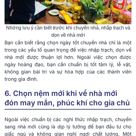
Những lưu ý cần biết trước khi chuyển nhà, nhập trạch và
dọn về nhà mới
Bạn cần biết rằng chọn ngày tốt chuyển nhà chỉ là một
trong các yếu tố quan trọng để việc nhập trạch, dọn về
nhà mới được thuận lợi hơn. Ngoài việc chọn được
ngày hoàng đạo, bạn cần chuẩn bị tốt tâm lý, lễ vật,
không gian bài trí và sự hòa hợp của các thành viên
trong gia đình.
6. Chọn nệm mới khi về nhà mới
đón may mắn, phúc khí cho gia chủ
Ngoài việc chuẩn bị các nghi thức nhập trạch, chuyển
sang nhà mới cũng là dịp lý tưởng để bạn đầu tư cho
giấc ngủ và không gian nghỉ ngơi chất lượng. Một