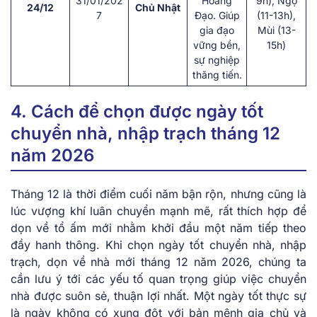
31/01/202
Hoàng
9h), Ngọ
24/12
Chủ Nhật
7
Đạo. Giúp
(11-13h),
gia đạo
Mùi (13-
vững bền,
15h)
sự nghiệp
thăng tiến.
4. Cách để chọn được ngày tốt
chuyển nhà, nhập trạch tháng 12
năm 2026
Tháng 12 là thời điểm cuối năm bận rộn, nhưng cũng là
lúc vượng khí luân chuyển mạnh mẽ, rất thích hợp để
dọn về tổ ấm mới nhằm khởi đầu một năm tiếp theo
đầy hanh thông. Khi chọn ngày tốt chuyển nhà, nhập
trạch, dọn về nhà mới tháng 12 năm 2026, chúng ta
cần lưu ý tới các yếu tố quan trọng giúp việc chuyển
nhà được suôn sẻ, thuận lợi nhất. Một ngày tốt thực sự
là ngày không có xung đột với bản mệnh gia chủ và