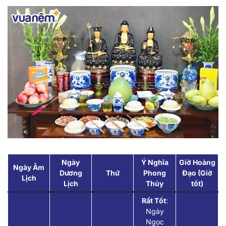
Ngày
Ý Nghĩa
Giờ Hoàng
Ngày Âm
Dương
Thứ
Phong
Đạo (Giờ
Lịch
Lịch
Thủy
tốt)
Rất Tốt
:
Ngày
Ngọc