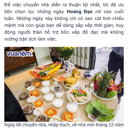
Để việc chuyển nhà diễn ra thuận lợi nhất, tôi đã ưu
tiên chọn lọc những ngày
Hoàng Đạo
rơi vào cuối
tuần. Những ngày này không chỉ có sao cát tinh chiếu
mệnh mà còn giúp bạn dễ dàng sắp xếp thời gian, huy
động người thân hỗ trợ bốc xếp đồ đạc mà không
vướng bận lịch làm việc.
Ngày tốt chuyển nhà, nhập trạch, về nhà mới tháng 12 năm