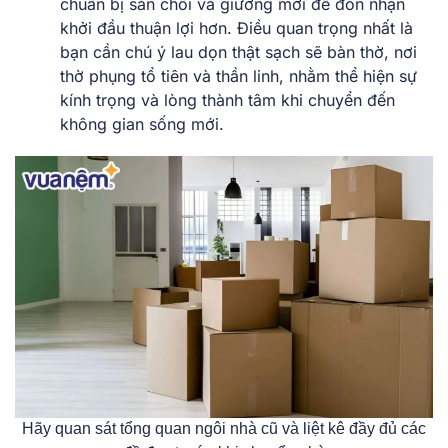
chuẩn͏͏ bị͏͏ sẵn͏͏ chổi͏͏ và͏͏ giường͏͏ mới͏͏ để͏͏ đón͏͏ nhận͏͏
khởi͏͏ đầu͏͏ thuận͏͏ lợi͏͏ hơn.͏͏ Điều͏͏ quan͏͏ trọng͏͏ nhất͏͏ là͏͏
bạn͏͏ cần͏͏ chú͏͏ ý͏͏ lau͏͏ dọn͏͏ thật͏͏ sạch͏͏ sẽ͏͏ bàn͏͏ thờ,͏͏ nơi͏͏
thờ͏͏ phụng͏͏ tổ͏͏ tiên͏͏ và͏͏ thần͏͏ linh,͏͏ nhằm͏͏ thể͏͏ hiện͏͏ sự͏͏
kính͏͏ trọng͏͏ và͏͏ lòng͏͏ thành͏͏ tâm͏͏ khi͏͏ chuyển͏͏ đến͏͏
không͏͏ gian͏͏ sống͏͏ mới.
Hãy quan sát tổng quan ngôi nhà cũ và liệt kê đầy đủ các