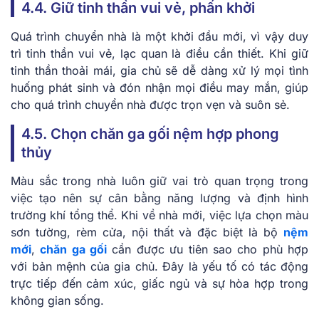
4.4. Giữ͏͏ tinh͏͏ thần͏͏ vui͏͏ vẻ,͏͏ phấn͏͏ khởi
Quá͏͏ trình͏͏ chuyển͏͏ nhà͏͏ là͏͏ một͏͏ khởi͏͏ đầu͏͏ mới,͏͏ vì͏͏ vậy͏͏ duy͏͏
trì͏͏ tinh͏͏ thần͏͏ vui͏͏ vẻ,͏͏ lạc͏͏ quan͏͏ là͏͏ điều͏͏ cần͏͏ thiết.͏͏ Khi͏͏ giữ͏͏
tinh͏͏ thần͏͏ thoải͏͏ mái,͏͏ gia͏͏ chủ͏͏ sẽ͏͏ dễ͏͏ dàng͏͏ xử͏͏ lý͏͏ mọi͏͏ tình͏͏
huống͏͏ phát͏͏ sinh͏͏ và͏͏ đón͏͏ nhận͏͏ mọi͏͏ điều͏͏ may͏͏ mắn,͏͏ giúp͏͏
cho͏͏ quá͏͏ trình͏͏ chuyển͏͏ nhà͏͏ được͏͏ trọn͏͏ vẹn͏͏ và͏͏ suôn͏͏ sẻ.
4.5. Chọn chăn ga gối nệm hợp phong
thủy
Màu sắc trong nhà luôn giữ vai trò quan trọng trong
việc tạo nên sự cân bằng năng lượng và định hình
trường khí tổng thể. Khi về nhà mới, việc lựa chọn màu
sơn tường, rèm cửa, nội thất và đặc biệt là bộ
nệm
mới
,
chăn ga gối
cần được ưu tiên sao cho phù hợp
với bản mệnh của gia chủ. Đây là yếu tố có tác động
trực tiếp đến cảm xúc, giấc ngủ và sự hòa hợp trong
không gian sống.