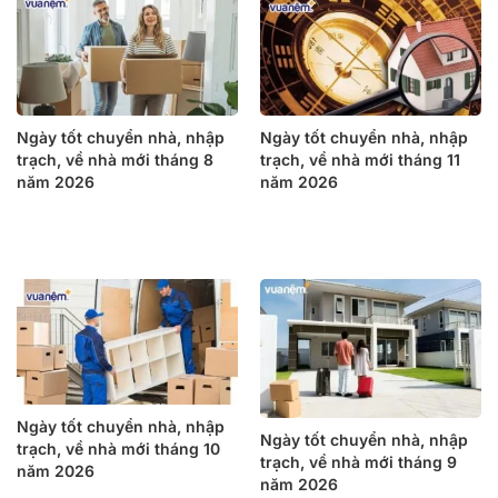
Ngày tốt chuyển nhà, nhập
Ngày tốt chuyển nhà, nhập
trạch, về nhà mới tháng 8
trạch, về nhà mới tháng 11
năm 2026
năm 2026
Ngày tốt chuyển nhà, nhập
Ngày tốt chuyển nhà, nhập
trạch, về nhà mới tháng 10
trạch, về nhà mới tháng 9
năm 2026
năm 2026