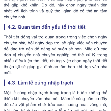
thể͏͏ gặp͏͏ khó͏͏ khăn.͏͏ Do͏͏ đó,͏͏ hãy͏͏ chọn͏͏ ngày͏͏ thuận͏͏ tiện͏͏
nhất͏͏ với͏͏ lịch͏͏ trình͏͏ và͏͏ quỹ͏͏ thời͏͏ gian͏͏ để͏͏ có͏͏ thể͏͏ an͏͏ tâm͏͏
chuyển͏͏ nhà.
4.2. Quan͏͏ tâm͏͏ đến͏͏ yếu͏͏ tố͏͏ thời͏͏ tiết
Thời͏͏ tiết͏͏ đóng͏͏ vai͏͏ trò͏͏ quan͏͏ trọng͏͏ trong͏͏ việc͏͏ chọn͏͏ ngày͏͏
chuyển͏͏ nhà,͏͏ bởi͏͏ ngày͏͏ đẹp͏͏ trời͏͏ sẽ͏͏ giúp͏͏ việc͏͏ vận͏͏ chuyển͏͏
đồ͏͏ đạc͏͏ trở͏͏ nên͏͏ dễ͏͏ dàng͏͏ và͏͏ suôn͏͏ sẻ͏͏ hơn.͏͏ Mặc͏͏ dù͏͏ các͏͏
đơn͏͏ vị͏͏ chuyển͏͏ nhà͏͏ chuyên͏͏ nghiệp͏͏ có͏͏ thể͏͏ xử͏͏ lý͏͏ trong͏͏
nhiều͏͏ điều͏͏ kiện͏͏ thời͏͏ tiết,͏͏ nhưng͏͏ việc͏͏ chọn͏͏ ngày͏͏ thời͏͏ tiết͏͏
thuận͏͏ lợi͏͏ sẽ͏͏ giúp͏͏ gia͏͏ đình͏͏ an͏͏ tâm͏͏ hơn͏͏ khi͏͏ dọn͏͏ vào͏͏ nhà͏͏
mới.
4.3. Làm͏͏ lễ͏͏ cúng͏͏ nhập͏͏ trạch
Một͏͏ lễ͏͏ cúng͏͏ nhập͏͏ trạch͏͏ trang͏͏ trọng͏͏ là͏͏ bước͏͏ không͏͏ thể͏͏
thiếu͏͏ khi͏͏ chuyển͏͏ vào͏͏ nhà͏͏ mới.͏͏ Mâm͏͏ lễ͏͏ cúng͏͏ cần͏͏ có͏͏ đầy͏͏
đủ͏͏ các͏͏ vật͏͏ phẩm͏͏ như:͏͏ trầu͏͏ cau,͏͏ hương͏͏ hoa,͏͏ vàng͏͏ mã,͏͏
trái͏͏ cây,͏͏ bánh͏͏ kẹo,͏͏ và͏͏ mâm͏͏ lễ͏͏ mặn͏͏ với͏͏ xôi,͏͏ gà,͏͏ rượu,͏͏