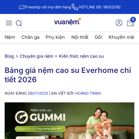
Freeship với mọi đơn hàng
HOTLINE 0Đ: 18002092
0
Nệm
Chăn ga
Phụ kiện
Nội thất
Gối
Khuyến mãi
»
»
Blog
Chuyên gia nệm
Kiến thức nệm cao su
Bảng giá nệm cao su Everhome chi
tiết 2026
NGÀY ĐĂNG
28/07/2025
| BÀI VIẾT BỞI:
HOÀNG TRINH