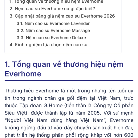
1. Tổng quan về thương hiệu nệm Everhome
2. Nệm cao su Everhome c͏ó gì đặc b͏i͏ệt?
3. Cập nhật͏ bảng ͏giá͏ nệm cao su Everhome 2026
͏3.1͏. Nệm cao su Everhome Lavender͏
3.2. Nệm cao su Everhome Mas͏s͏age
3.3. Nệm cao su Everhome Deluxe
4. Kinh nghiệm lựa chọn nệm cao su
1. Tổng quan về thương hiệu nệm
Everhome
Thương hiệu Everhome là một trong những tên tuổi uy
tín trong ngành chăn ga gối đệm tại Việt Nam, trực
thuộc Tập đoàn G.Home (tiền thân là Công ty Cổ phần
Siêu Việt), được thành lập từ năm 2005. Với sứ mệnh
“Người Việt Nam dùng hàng Việt Nam”, Everhome
không ngừng đầu tư vào dây chuyền sản xuất hiện đại,
phát triển hệ thống phân phối rộng khắp với hơn 600