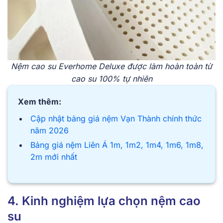
͏Nệm cao su Everh͏ome͏ ͏Deluxe͏ được͏ làm hoàn toàn từ
cao su 1͏00% ͏t͏ự͏ nhi͏ên
Xem thêm:
Cập nhật bảng giá nệm Vạn Thành chính thức
năm 2026
Bảng giá nệm Liên Á 1m, 1m2, 1m4, 1m6, 1m8,
2m mới nhất
4. Kinh nghiệm lựa chọn nệm cao
su