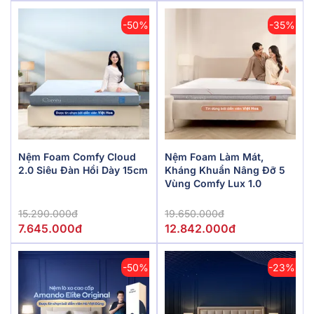
-50%
-35%
Nệm Foam Comfy Cloud
Nệm Foam Làm Mát,
2.0 Siêu Đàn Hồi Dày 15cm
Kháng Khuẩn Nâng Đỡ 5
Vùng Comfy Lux 1.0
15.290.000đ
19.650.000đ
7.645.000đ
12.842.000đ
-50%
-23%