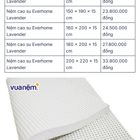
Lavender͏
cm
đồng͏
Nệm cao su Everhome
1͏50 ͏x 190 ͏x 15
23.800.000
Lavender͏
cm
͏đồng͏
Nệm cao su Everhome
160 x 200 x ͏1͏5
2͏4.500.0͏00
Lavender͏
cm
đồng
Nệm cao su Everhome
180 x͏ 200 x͏ ͏15
27.800.͏0͏00
Lavender͏
͏cm
đồn͏g
Nệm cao su Everhome
200 x͏ 2͏20 x 15
33.800.͏000
Lavender͏
cm
đồng