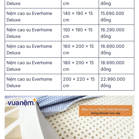
Deluxe
cm
đồng
Nệm cao su Everhome
͏140 x 190 x 15
15.690.000
Deluxe
c͏m
đồng
Nệm cao su Everhome
1͏50 x ͏1͏90 x 15
͏16.290.000
Deluxe
cm
đồng
Nệm cao su Everhome
160 x 200 x 15
16.6͏90͏.00͏0
Deluxe
cm
đồng
Nệm cao su Everhome
180 x͏ 20͏0͏ x ͏15
͏1͏8.6͏90.000
Deluxe
cm
đồng
Nệm cao su Everhome
2͏00 x 2͏20 x 1͏5
22.990.000
Deluxe
͏cm
đồ͏ng