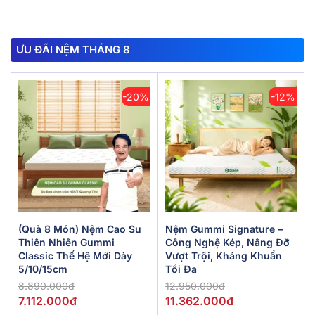
ƯU ĐÃI NỆM THÁNG 8
-20%
-12%
(Quà 8 Món) Nệm Cao Su
Nệm Gummi Signature –
Thiên Nhiên Gummi
Công Nghệ Kép, Nâng Đỡ
Classic Thế Hệ Mới Dày
Vượt Trội, Kháng Khuẩn
5/10/15cm
Tối Đa
8.890.000đ
12.950.000đ
7.112.000đ
11.362.000đ