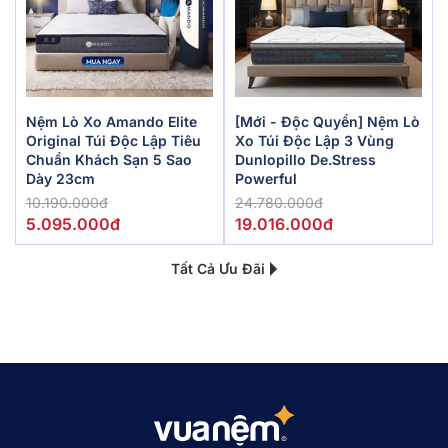
Nệm Lò Xo Amando Elite
[Mới - Độc Quyền] Nệm Lò
Original Túi Độc Lập Tiêu
Xo Túi Độc Lập 3 Vùng
Chuẩn Khách Sạn 5 Sao
Dunlopillo De.Stress
Dày 23cm
Powerful
10.190.000đ
24.780.000đ
5.095.000đ
19.016.000đ
Tất Cả Ưu Đãi