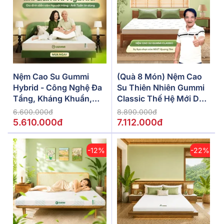
Nệm Cao Su Gummi
(Quà 8 Món) Nệm Cao
Hybrid - Công Nghệ Đa
Su Thiên Nhiên Gummi
Tầng, Kháng Khuẩn,
Classic Thế Hệ Mới Dày
Siêu Thoáng Mát
5/10/15cm
6.600.000đ
8.890.000đ
5.610.000đ
7.112.000đ
-12%
-22%