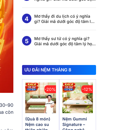
tâm lý học và khoa học giấc
ngủ
Mơ thấy đi du lịch có ý nghĩa
gì? Giải mã dưới góc độ tâm lý
học và khoa học giấc ngủ
Mơ thấy sư tử có ý nghĩa gì?
Giải mã dưới góc độ tâm lý học
và khoa học giấc ngủ
ƯU ĐÃI NỆM THÁNG 8
-20%
-12%
 30–90
a còn
(Quà 8 món)
Nệm Gummi
Nệm cao su
Signature –
thiên nhiên
Công nghệ