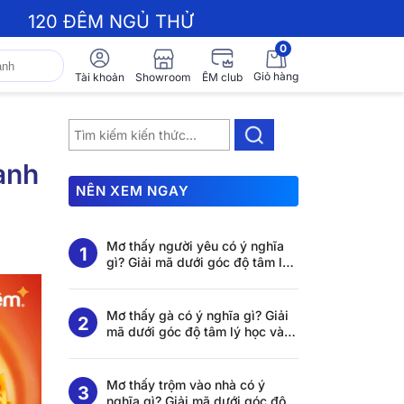
120 ĐÊM NGỦ THỬ
0
Giỏ hàng
Showroom
Tài khoản
ÊM club
anh
NÊN XEM NGAY
Mơ thấy người yêu có ý nghĩa
gì? Giải mã dưới góc độ tâm lý
học và khoa học giấc ngủ
Mơ thấy gà có ý nghĩa gì? Giải
mã dưới góc độ tâm lý học và
khoa học giấc ngủ
Mơ thấy trộm vào nhà có ý
nghĩa gì? Giải mã dưới góc độ