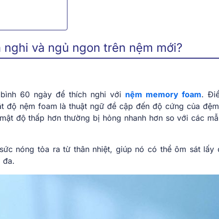
ch nghi và ngủ ngon trên nệm mới?
bình 60 ngày để thích nghi với
nệm memory foam
. Đi
ật độ nệm foam là thuật ngữ đề cập đến độ cứng của đệ
mật độ thấp hơn thường bị hỏng nhanh hơn so với các m
 nóng tỏa ra từ thân nhiệt, giúp nó có thể ôm sát lấy
i đa.