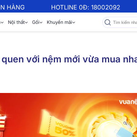
ƠN HÀNG
HOTLINE 0Đ:
18002092
n
Nội thất
Gối
Khuyến mãi
m quen với nệm mới vừa mua nh