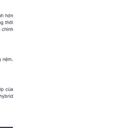
nh hơn
g thời
 chỉnh
g nệm.
ợp của
hybrid