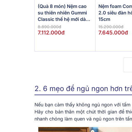
(Quà 8 món) Nệm cao
Nệm foam Com
su thiên nhiên Gummi
2.0 siêu đàn h
Classic thế hệ mới dày
15cm
5/10/15cm
8.890.000đ
15.290.000đ
7.112.000đ
7.645.000đ
2. 6 mẹo để ngủ ngon hơn t
Nếu bạn cảm thấy không ngủ ngon với tấm 
Hãy cho bản thân một chút thời gian để th
nhanh chóng làm quen và ngủ ngon trên t