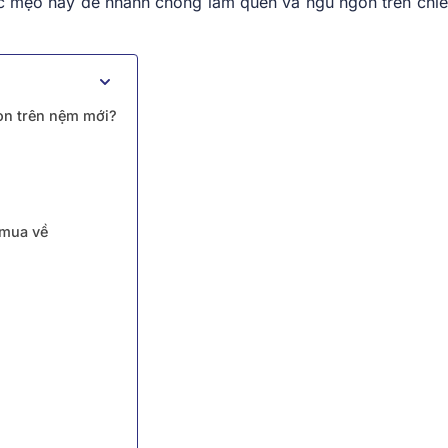
các mẹo hay để nhanh chóng làm quen và ngủ ngon trên chi
gon trên nệm mới?
 mua về