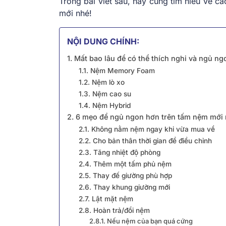
Trong bài viết sau, hãy cùng tìm hiểu về 
mới nhé!
NỘI DUNG CHÍNH:
1. Mất bao lâu để có thể thích nghi và ngủ n
1.1. Nệm Memory Foam
1.2. Nệm lò xo
1.3. Nệm cao su
1.4. Nệm Hybrid
2. 6 mẹo để ngủ ngon hơn trên tấm nệm mới
2.1. Không nằm nệm ngay khi vừa mua về
2.2. Cho bản thân thời gian để điều chỉnh
2.3. Tăng nhiệt độ phòng
2.4. Thêm một tấm phủ nệm
2.5. Thay đế giường phù hợp
2.6. Thay khung giường mới
2.7. Lật mặt nệm
2.8. Hoàn trả/đổi nệm
2.8.1. Nếu nệm của bạn quá cứng