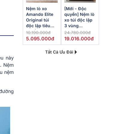
Nệm lò xo
[Mới - Độc
Amando Elite
quyền] Nệm lò
Original túi
xo túi độc lập
độc lập tiêu
3 vùng
chuẩn khách
Dunlopillo
10.190.000đ
24.780.000đ
sạn 5 sao dày
de.Stress
5.095.000đ
19.016.000đ
23cm
Powerful
Tất Cả Ưu Đãi
ều này
m. Nệm
ẫu nệm
 đường