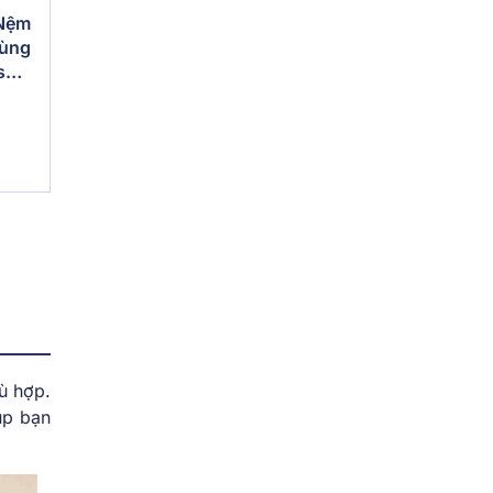
 Nệm
vùng
s
ù hợp.
úp bạn