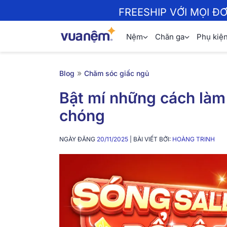
FREESHIP VỚI MỌI Đ
Nệm
Chăn ga
Phụ kiệ
»
Blog
Chăm sóc giấc ngủ
Bật mí những cách là
chóng
NGÀY ĐĂNG
20/11/2025
| BÀI VIẾT BỞI:
HOÀNG TRINH