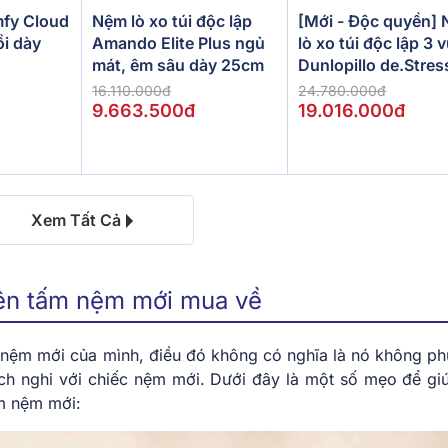
[Mới - Độc quyền]
fy Cloud
Nệm lò xo túi độc lập
lò xo túi độc lập 3 
ồi dày
Amando Elite Plus ngủ
Dunlopillo de.Stres
mát, êm sâu dày 25cm
Powerful
24.780.000đ
16.110.000đ
19.016.000đ
9.663.500đ
Xem Tất Cả
rên tấm nệm mới mua về
nệm mới của mình, điều đó không có nghĩa là nó không ph
ích nghi với chiếc nệm mới. Dưới đây là một số mẹo để gi
ấm nệm mới: