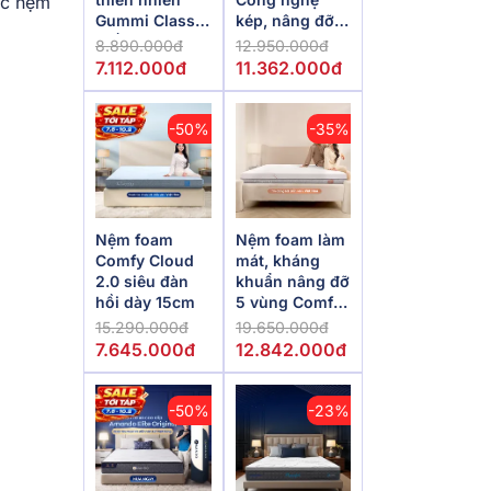
ếc nệm
Gummi Classic
kép, nâng đỡ
thế hệ mới dày
vượt trội,
8.890.000đ
12.950.000đ
5/10/15cm
kháng khuẩn
7.112.000đ
11.362.000đ
tối đa
-50%
-35%
Nệm foam
Nệm foam làm
Comfy Cloud
mát, kháng
2.0 siêu đàn
khuẩn nâng đỡ
hồi dày 15cm
5 vùng Comfy
Lux 1.0
15.290.000đ
19.650.000đ
7.645.000đ
12.842.000đ
-50%
-23%