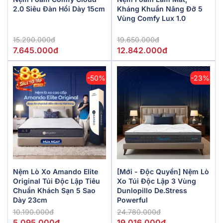
2.0 Siêu Đàn Hồi Dày 15cm
Kháng Khuẩn Nâng Đỡ 5
Vùng Comfy Lux 1.0
15.290.000đ
19.650.000đ
7.645.000đ
12.842.000đ
-50%
-23%
Nệm Lò Xo Amando Elite
[Mới - Độc Quyền] Nệm Lò
Original Túi Độc Lập Tiêu
Xo Túi Độc Lập 3 Vùng
Chuẩn Khách Sạn 5 Sao
Dunlopillo De.Stress
Dày 23cm
Powerful
10.190.000đ
24.780.000đ
5.095.000đ
19.016.000đ