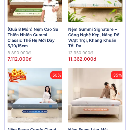
(Quà 8 Món) Nệm Cao Su
Nệm Gummi Signature –
Thiên Nhiên Gummi
Công Nghệ Kép, Nâng Đỡ
Classic Thế Hệ Mới Dày
Vượt Trội, Kháng Khuẩn
5/10/15cm
Tối Đa
8.890.000đ
12.950.000đ
7.112.000đ
11.362.000đ
-50%
-35%
Nệm Foam Comfy Cloud
Nệm Foam Làm Mát,