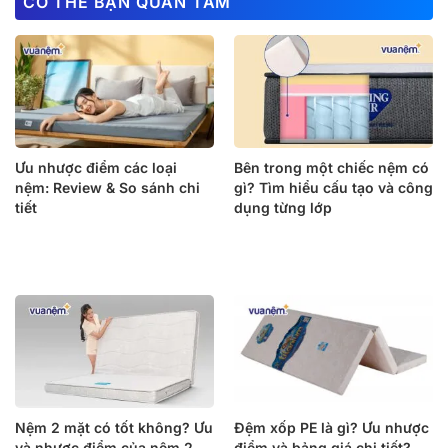
CÓ THỂ BẠN QUAN TÂM
Ưu nhược điểm các loại
Bên trong một chiếc nệm có
nệm: Review & So sánh chi
gì? Tìm hiểu cấu tạo và công
tiết
dụng từng lớp
Nệm 2 mặt có tốt không? Ưu
Đệm xốp PE là gì? Ưu nhược
và nhược điểm của nệm 2
điểm và bảng giá chi tiết?