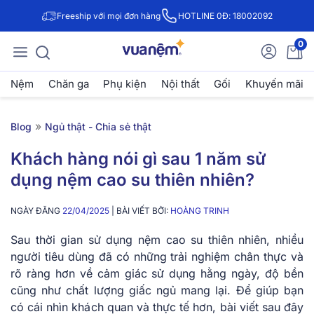
Freeship với mọi đơn hàng
HOTLINE 0Đ: 18002092
0
Nệm
Chăn ga
Phụ kiện
Nội thất
Gối
Khuyến mãi
»
Blog
Ngủ thật - Chia sẻ thật
Khách hàng nói gì sau 1 năm sử
dụng nệm cao su thiên nhiên?
NGÀY ĐĂNG
22/04/2025
| BÀI VIẾT BỞI:
HOÀNG TRINH
Sau thời gian sử dụng nệm cao su thiên nhiên, nhiều
người tiêu dùng đã có những trải nghiệm chân thực và
rõ ràng hơn về cảm giác sử dụng hằng ngày, độ bền
cũng như chất lượng giấc ngủ mang lại. Để giúp bạn
có cái nhìn khách quan và thực tế hơn, bài viết sau đây