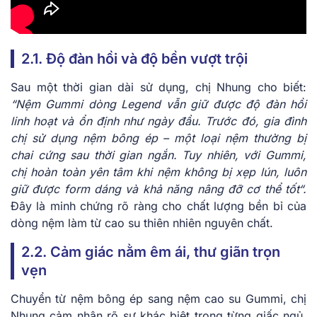
2.1. Độ đàn hồi và độ bền vượt trội
Sau một thời gian dài sử dụng, chị Nhung cho biết:
“Nệm Gummi dòng Legend vẫn giữ được độ đàn hồi
linh hoạt và ổn định như ngày đầu. Trước đó, gia đình
chị sử dụng nệm bông ép – một loại nệm thường bị
chai cứng sau thời gian ngắn. Tuy nhiên, với Gummi,
chị hoàn toàn yên tâm khi nệm không bị xẹp lún, luôn
giữ được form dáng và khả năng nâng đỡ cơ thể tốt
“
.
Đây là minh chứng rõ ràng cho chất lượng bền bỉ của
dòng nệm làm từ cao su thiên nhiên nguyên chất.
2.2. Cảm giác nằm êm ái, thư giãn trọn
vẹn
Chuyển từ nệm bông ép sang nệm cao su Gummi, chị
Nhung cảm nhận rõ sự khác biệt trong từng giấc ngủ.