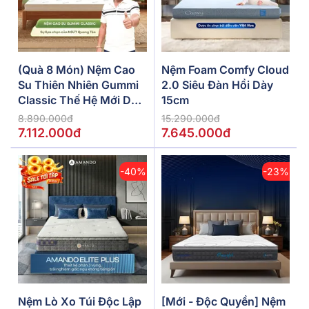
(Quà 8 Món) Nệm Cao
Nệm Foam Comfy Cloud
Su Thiên Nhiên Gummi
2.0 Siêu Đàn Hồi Dày
Classic Thế Hệ Mới Dày
15cm
5/10/15cm
8.890.000đ
15.290.000đ
7.112.000đ
7.645.000đ
-40%
-23%
Nệm Lò Xo Túi Độc Lập
[Mới - Độc Quyền] Nệm