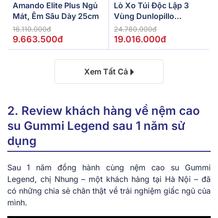
Amando Elite Plus Ngủ
Lò Xo Túi Độc Lập 3
Mát, Êm Sâu Dày 25cm
Vùng Dunlopillo
De.Stress Powerful
16.110.000đ
24.780.000đ
9.663.500đ
19.016.000đ
Xem Tất Cả
2. Review khách hàng về nệm cao
su Gummi Legend sau 1 năm sử
dụng
Sau 1 năm đồng hành cùng nệm cao su Gummi
Legend, chị Nhung – một khách hàng tại Hà Nội – đã
có những chia sẻ chân thật về trải nghiệm giấc ngủ của
mình.