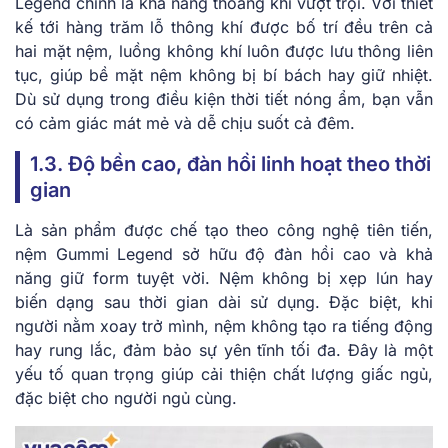
Legend chính là khả năng thoáng khí vượt trội. Với thiết
kế tới hàng trăm lỗ thông khí được bố trí đều trên cả
hai mặt nệm, luồng không khí luôn được lưu thông liên
tục, giúp bề mặt nệm không bị bí bách hay giữ nhiệt.
Dù sử dụng trong điều kiện thời tiết nóng ẩm, bạn vẫn
có cảm giác mát mẻ và dễ chịu suốt cả đêm.
1.3. Độ bền cao, đàn hồi linh hoạt theo thời
gian
Là sản phẩm được chế tạo theo công nghệ tiên tiến,
nệm Gummi Legend sở hữu độ đàn hồi cao và khả
năng giữ form tuyệt vời. Nệm không bị xẹp lún hay
biến dạng sau thời gian dài sử dụng. Đặc biệt, khi
người nằm xoay trở mình, nệm không tạo ra tiếng động
hay rung lắc, đảm bảo sự yên tĩnh tối đa. Đây là một
yếu tố quan trọng giúp cải thiện chất lượng giấc ngủ,
đặc biệt cho người ngủ cùng.