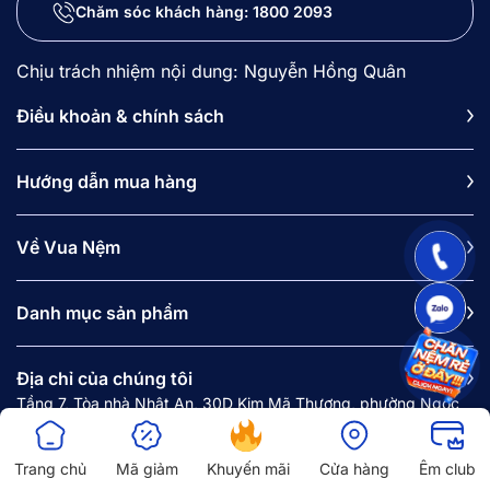
Chăm sóc khách hàng:
1800 2093
Chịu trách nhiệm nội dung: Nguyễn Hồng Quân
Điều khoản & chính sách
Hướng dẫn mua hàng
Về Vua Nệm
Danh mục sản phẩm
Địa chỉ của chúng tôi
Tầng 7, Tòa nhà Nhật An, 30D Kim Mã Thượng, phường Ngọc
Hà, Hà Nội.
Văn phòng HN: Tầng 2, Tòa nhà Ocean Park, Số 1 Đào Duy
Trang chủ
Mã giảm
Khuyến mãi
Cửa hàng
Êm club
Anh, phường Kim Liên, Hà Nội.