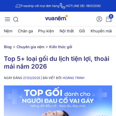
Freeship với mọi đơn hàng
HOTLINE 0Đ: 18002092
0
Nệm
Chăn ga
Phụ kiện
Nội thất
Gối
Khuyến mãi
»
»
Blog
Chuyên gia nệm
Kiến thức gối
Top 5+ loại gối du lịch tiện lợi, thoải
mái năm 2026
NGÀY ĐĂNG
27/02/2025
| BÀI VIẾT BỞI:
HOÀNG TRINH