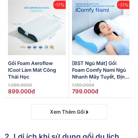
-17%
-31%
Gối Foam Aeroflow
[BST Ngủ Mát] Gối
ICool Làm Mát Công
Foam Comfy Nami Ngủ
Thái Học
Nhanh Mây Tuyết, Định
Hình Cổ Vai Gáy
1.086.000đ
1.150.000đ
899.000đ
799.000đ
Xem Thêm Gối
2. Lợi ích khi sử dụng gối du lịch