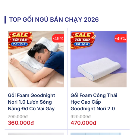
TOP GỐI NGỦ BÁN CHẠY 2026
-49%
-49%
Gối Foam Goodnight
Gối Foam Công Thái
Nori 1.0 Lượn Sóng
Học Cao Cấp
Nâng Đỡ Cổ Vai Gáy
Goodnight Nori 2.0
700.000đ
920.000đ
360.000đ
470.000đ