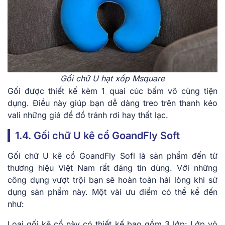
Gối chữ U hạt xốp Msquare
Gối được thiết kế kèm 1 quai cúc bấm vô cùng tiện
dụng. Điều này giúp bạn dễ dàng treo trên thanh kéo
vali những giá để đồ tránh rơi hay thất lạc.
1.4. Gối chữ U kê cổ GoandFly Soft
Gối chữ U kê cổ GoandFly Sofl là sản phẩm đến từ
thương hiệu Việt Nam rất đáng tin dùng. Với những
công dụng vượt trội bạn sẽ hoàn toàn hài lòng khi sử
dụng sản phẩm này. Một vài ưu điểm có thể kể đến
như:
Loại gối kê cổ này có thiết kế bao gồm 3 lớp: Lớp vỏ