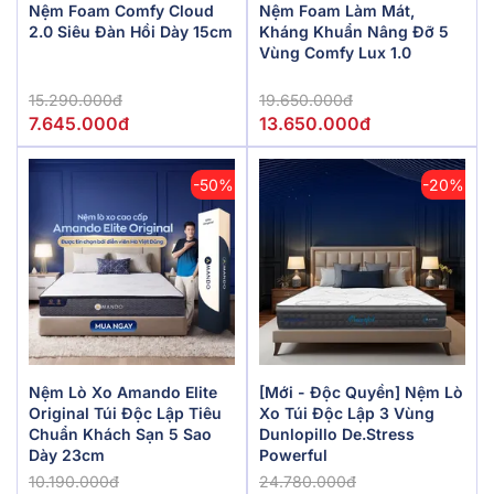
Nệm Foam Comfy Cloud
Nệm Foam Làm Mát,
2.0 Siêu Đàn Hồi Dày 15cm
Kháng Khuẩn Nâng Đỡ 5
Vùng Comfy Lux 1.0
15.290.000đ
19.650.000đ
7.645.000đ
13.650.000đ
-50%
-20%
Nệm Lò Xo Amando Elite
[Mới - Độc Quyền] Nệm Lò
Original Túi Độc Lập Tiêu
Xo Túi Độc Lập 3 Vùng
Chuẩn Khách Sạn 5 Sao
Dunlopillo De.Stress
Dày 23cm
Powerful
10.190.000đ
24.780.000đ