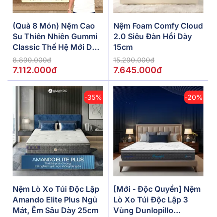
(Quà 8 Món) Nệm Cao
Nệm Foam Comfy Cloud
Su Thiên Nhiên Gummi
2.0 Siêu Đàn Hồi Dày
Classic Thế Hệ Mới Dày
15cm
5/10/15cm
8.890.000đ
15.290.000đ
7.112.000đ
7.645.000đ
-35%
-20%
Nệm Lò Xo Túi Độc Lập
[Mới - Độc Quyền] Nệm
Amando Elite Plus Ngủ
Lò Xo Túi Độc Lập 3
Mát, Êm Sâu Dày 25cm
Vùng Dunlopillo