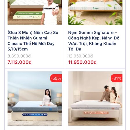
(Quà 8 Món) Nệm Cao Su
Nệm Gummi Signature –
Thiên Nhiên Gummi
Công Nghệ Kép, Nâng Đỡ
Classic Thế Hệ Mới Dày
Vượt Trội, Kháng Khuẩn
5/10/15cm
Tối Đa
8.890.000đ
12.950.000đ
7.112.000đ
11.950.000đ
-50%
-31%