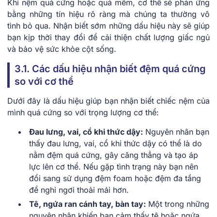
Khi nệm quá cứng hoặc quá mềm, cơ thể sẽ phản ứng
bằng những tín hiệu rõ ràng mà chúng ta thường vô
tình bỏ qua. Nhận biết sớm những dấu hiệu này sẽ giúp
bạn kịp thời thay đổi để cải thiện chất lượng giấc ngủ
và bảo vệ sức khỏe cột sống.
3.1. Các dấu hiệu nhận biết đệm quá cứng
so với cơ thể
Dưới đây là dấu hiệu giúp bạn nhận biết chiếc nệm của
mình quá cứng so với trọng lượng cơ thể:
Đau lưng, vai, cổ khi thức dậy:
Nguyên nhân bạn
thấy đau lưng, vai, cổ khi thức dậy có thể là do
nằm đệm quá cứng, gây căng thẳng và tạo áp
lực lên cơ thể. Nếu gặp tình trạng này bạn nên
đổi sang sử dụng đệm foam hoặc đệm đa tầng
để nghỉ ngơi thoải mái hơn.
Tê, ngứa ran cánh tay, bàn tay:
Một trong những
nguyên nhân khiến bạn cảm thấy tê hoặc ngứa