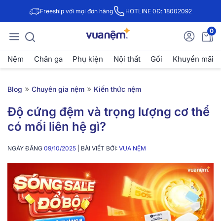
Freeship với mọi đơn hàng
HOTLINE 0Đ: 18002092
0
Nệm
Chăn ga
Phụ kiện
Nội thất
Gối
Khuyến mãi
»
»
Blog
Chuyên gia nệm
Kiến thức nệm
Độ cứng đệm và trọng lượng cơ thể
có mối liên hệ gì?
NGÀY ĐĂNG
09/10/2025
| BÀI VIẾT BỞI:
VUA NỆM