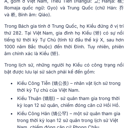
Á, gồm ở Việt Nam, Triều Tiên (Hangul: 교; Hanja: 橋;
Romaja quốc ngữ: Gyo) và Trung Quốc (chữ Hán: 乔
và 桥, Bính âm: Qiáo).
Trong Bách gia tính ở Trung Quốc, họ Kiều đứng ở vị trí
thứ 282. Tại Việt Nam, gia đình họ Kiều (矫) có sự nổi
tiếng từ thời kỳ Tự Chủ (tính từ đầu thế kỷ X, sau hơn
1000 năm Bắc thuộc) đến thời Đinh. Tuy nhiên, phiên
âm chính xác là Kiểu (矫).
Trong lịch sử, những người họ Kiều có công trạng nổi
bật được lưu lại sử sách phải kế đến gồm:
Kiều Công Tiễn (矯公羨) – nhân vật lịch sử trong
thời kỳ Tự chủ của Việt Nam.
Kiều Thuận (矯順) – sứ quân tham gia trong thời
kỳ loạn 12 sứ quân, chiếm đóng căn cứ Hồi Hồ.
Kiều Công Hãn (矯公罕) – một sứ quân tham gia
trong thời kỳ loạn 12 sứ quân trong lịch sử Việt
Nam, chiếm đóng căn cứ Phong Châu.