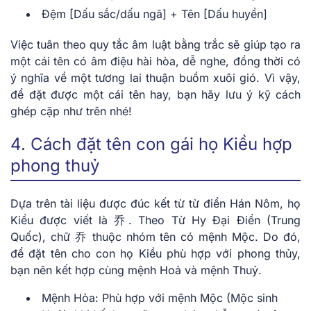
Đệm [Dấu sắc/dấu ngã] + Tên [Dấu huyền]
Việc tuân theo quy tắc âm luật bằng trắc sẽ giúp tạo ra
một cái tên có âm điệu hài hòa, dễ nghe, đồng thời có
ý nghĩa về một tương lai thuận buồm xuôi gió. Vì vậy,
để đặt được một cái tên hay, bạn hãy lưu ý kỹ cách
ghép cặp như trên nhé!
4. Cách đặt tên con gái họ Kiều hợp
phong thuỷ
Dựa trên tài liệu được đúc kết từ từ điển Hán Nôm, họ
Kiều được viết là 乔. Theo Từ Hy Đại Điển (Trung
Quốc), chữ 乔 thuộc nhóm tên có mệnh Mộc. Do đó,
để đặt tên cho con họ Kiều phù hợp với phong thủy,
bạn nên kết hợp cùng mệnh Hoả và mệnh Thuỷ.
Mệnh Hỏa: Phù hợp với mệnh Mộc (Mộc sinh