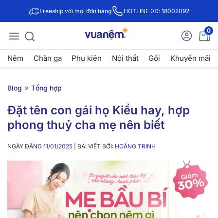
Freeship với mọi đơn hàng
HOTLINE 0Đ: 18002092
0
Nệm
Chăn ga
Phụ kiện
Nội thất
Gối
Khuyến mãi
»
Blog
Tổng hợp
Đặt tên con gái họ Kiều hay, hợp
phong thuỷ cha mẹ nên biết
NGÀY ĐĂNG
11/01/2025
| BÀI VIẾT BỞI:
HOÀNG TRINH