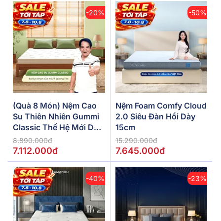
-20%
-50%
(Quà 8 Món) Nệm Cao
Nệm Foam Comfy Cloud
Su Thiên Nhiên Gummi
2.0 Siêu Đàn Hồi Dày
Classic Thế Hệ Mới Dày
15cm
5/10/15cm
8.890.000đ
15.290.000đ
7.112.000đ
7.645.000đ
-40%
-23%