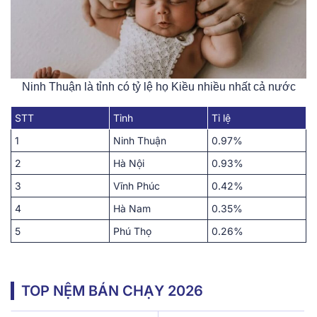
Ninh Thuận là tỉnh có tỷ lệ họ Kiều nhiều nhất cả nước
STT
Tỉnh
Tỉ lệ
1
Ninh Thuận
0.97%
2
Hà Nội
0.93%
3
Vĩnh Phúc
0.42%
4
Hà Nam
0.35%
5
Phú Thọ
0.26%
TOP NỆM BÁN CHẠY 2026