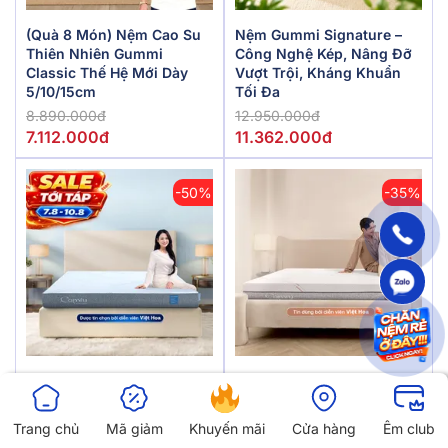
(Quà 8 Món) Nệm Cao Su
Nệm Gummi Signature –
Thiên Nhiên Gummi
Công Nghệ Kép, Nâng Đỡ
Classic Thế Hệ Mới Dày
Vượt Trội, Kháng Khuẩn
5/10/15cm
Tối Đa
8.890.000đ
12.950.000đ
7.112.000đ
11.362.000đ
-50%
-35%
Nệm Foam Comfy Cloud
Nệm Foam Làm Mát,
2.0 Siêu Đàn Hồi Dày 15cm
Kháng Khuẩn Nâng Đỡ 5
Vùng Comfy Lux 1.0
Trang chủ
Mã giảm
Khuyến mãi
Cửa hàng
Êm club