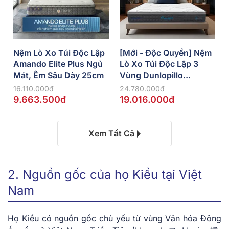
Nệm Lò Xo Túi Độc Lập
[Mới - Độc Quyền] Nệm
Amando Elite Plus Ngủ
Lò Xo Túi Độc Lập 3
Mát, Êm Sâu Dày 25cm
Vùng Dunlopillo
De.Stress Powerful
16.110.000đ
24.780.000đ
9.663.500đ
19.016.000đ
Xem Tất Cả
2. Nguồn gốc của họ Kiều tại Việt
Nam
Họ Kiều có nguồn gốc chủ yếu từ vùng Văn hóa Đông