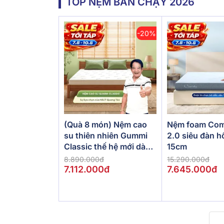
TOP NỆM BÁN CHẠY 2026
-20%
(Quà 8 món) Nệm cao
Nệm foam Com
su thiên nhiên Gummi
2.0 siêu đàn h
Classic thế hệ mới dày
15cm
5/10/15cm
8.890.000đ
15.290.000đ
7.112.000đ
7.645.000đ