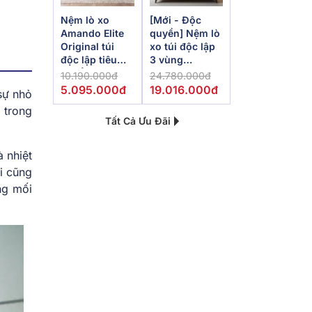
Nệm lò xo
[Mới - Độc
Amando Elite
quyền] Nệm lò
Original túi
xo túi độc lập
độc lập tiêu
3 vùng
chuẩn khách
Dunlopillo
10.190.000đ
24.780.000đ
sạn 5 sao dày
de.Stress
5.095.000đ
19.016.000đ
sự nhỏ
23cm
Powerful
 trong
Tất Cả Ưu Đãi
 nhiệt
i cũng
ng mối