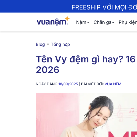
FREESHIP VỚI MỌI Đ
Nệm
Chăn ga
Phụ kiệ
»
Blog
Tổng hợp
Tên Vy đệm gì hay? 16
2026
NGÀY ĐĂNG
18/09/2025
| BÀI VIẾT BỞI:
VUA NỆM