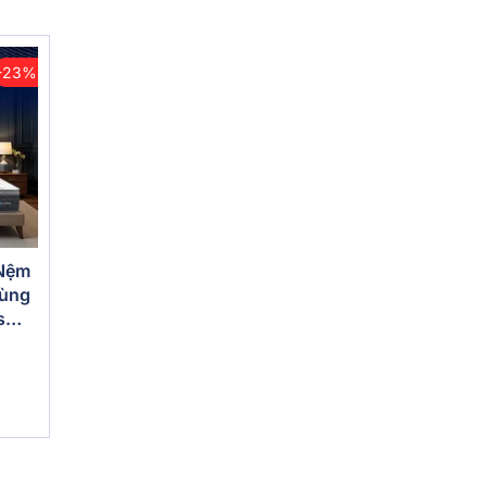
-23%
 Nệm
vùng
s