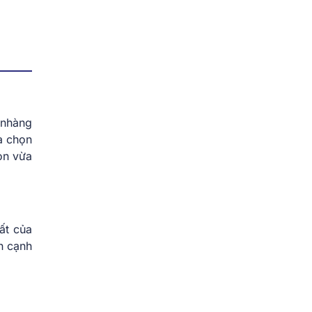
 nhàng
a chọn
ọn vừa
ất của
n cạnh