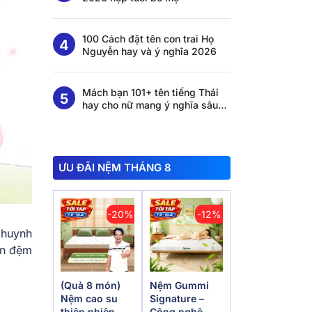
100 Cách đặt tên con trai Họ
Nguyễn hay và ý nghĩa 2026
Mách bạn 101+ tên tiếng Thái
hay cho nữ mang ý nghĩa sâu
sắc
ƯU ĐÃI NỆM THÁNG 8
-20%
-12%
 huynh
ên đệm
(Quà 8 món)
Nệm Gummi
Nệm cao su
Signature –
thiên nhiên
Công nghệ