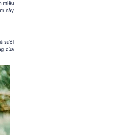
n miêu
đệm này
à sưởi
ng của