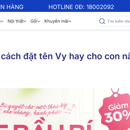
ƠN HÀNG
HOTLINE 0Đ:
18002092
n
Nội thất
Gối
Khuyến mãi
 cách đặt tên Vy hay cho con 