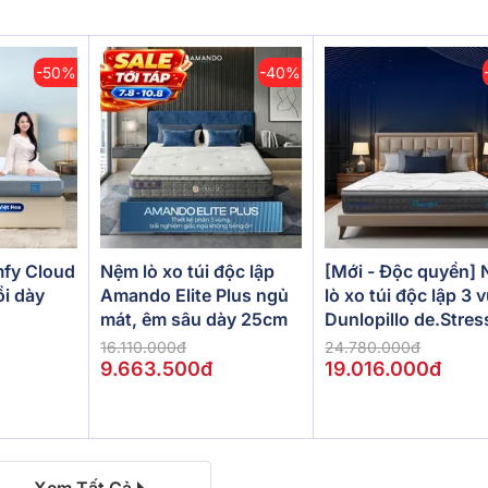
-50%
-40%
[Mới - Độc quyền]
fy Cloud
Nệm lò xo túi độc lập
lò xo túi độc lập 3 
ồi dày
Amando Elite Plus ngủ
Dunlopillo de.Stres
mát, êm sâu dày 25cm
Powerful
24.780.000đ
16.110.000đ
19.016.000đ
9.663.500đ