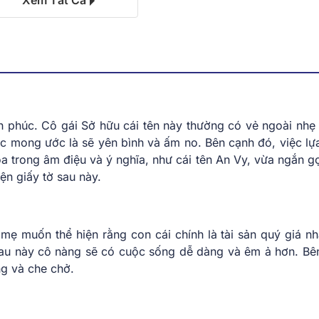
Xem Tất Cả
nh phúc. Cô gái Sở hữu cái tên này thường có vẻ ngoài nhẹ
c mong ước là sẽ yên bình và ấm no. Bên cạnh đó, việc lự
òa trong âm điệu và ý nghĩa, như cái tên An Vy, vừa ngắn g
ện giấy tờ sau này.
ẹ muốn thể hiện rằng con cái chính là tài sản quý giá nh
 sau này cô nàng sẽ có cuộc sống dễ dàng và êm ả hơn. Bê
g và che chở.