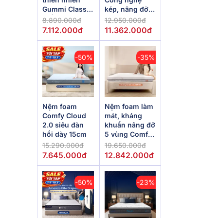
Gummi Classic
kép, nâng đỡ
thế hệ mới dày
vượt trội,
8.890.000đ
12.950.000đ
5/10/15cm
kháng khuẩn
7.112.000đ
11.362.000đ
tối đa
-50%
-35%
Nệm foam
Nệm foam làm
Comfy Cloud
mát, kháng
2.0 siêu đàn
khuẩn nâng đỡ
hồi dày 15cm
5 vùng Comfy
Lux 1.0
15.290.000đ
19.650.000đ
7.645.000đ
12.842.000đ
-50%
-23%