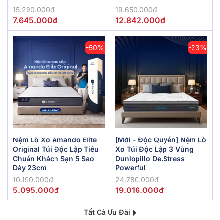
15.290.000đ
19.650.000đ
7.645.000đ
12.842.000đ
-50%
-23%
Nệm Lò Xo Amando Elite
[Mới - Độc Quyền] Nệm Lò
Original Túi Độc Lập Tiêu
Xo Túi Độc Lập 3 Vùng
Chuẩn Khách Sạn 5 Sao
Dunlopillo De.Stress
Dày 23cm
Powerful
10.190.000đ
24.780.000đ
5.095.000đ
19.016.000đ
Tất Cả Ưu Đãi