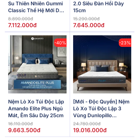
Su Thiên Nhiên Gummi
2.0 Siêu Đàn Hồi Dày
Classic Thế Hệ Mới Dày
15cm
5/10/15cm
8.890.000đ
15.290.000đ
7.112.000đ
7.645.000đ
-40%
-23%
Nệm Lò Xo Túi Độc Lập
[Mới - Độc Quyền] Nệm
Amando Elite Plus Ngủ
Lò Xo Túi Độc Lập 3
Mát, Êm Sâu Dày 25cm
Vùng Dunlopillo
De.Stress Powerful
16.110.000đ
24.780.000đ
9.663.500đ
19.016.000đ