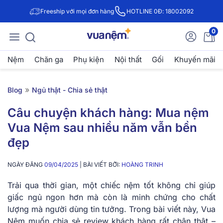
Freeship với mọi đơn hàng
HOTLINE 0Đ: 18002092
0
Nệm
Chăn ga
Phụ kiện
Nội thất
Gối
Khuyến mãi
»
Blog
Ngủ thật - Chia sẻ thật
Câu chuyện khách hàng: Mua nệm
Vua Nệm sau nhiều năm vẫn bền
đẹp
NGÀY ĐĂNG
09/04/2025
| BÀI VIẾT BỞI:
HOÀNG TRINH
Trải qua thời gian, một chiếc nệm tốt không chỉ giúp
giấc ngủ ngon hơn mà còn là minh chứng cho chất
lượng mà người dùng tin tưởng. Trong bài viết này, Vua
Nệm muốn chia sẻ review khách hàng rất chân thật –