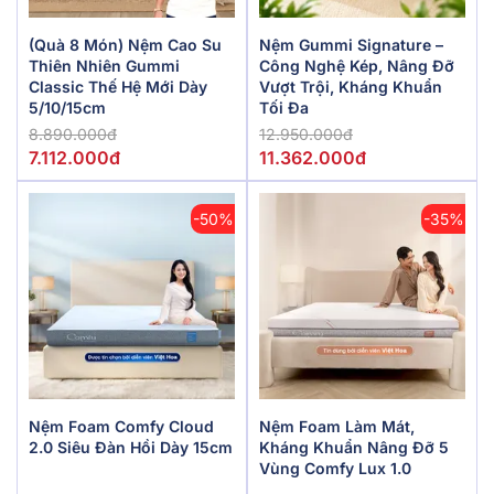
(Quà 8 Món) Nệm Cao Su
Nệm Gummi Signature –
Thiên Nhiên Gummi
Công Nghệ Kép, Nâng Đỡ
Classic Thế Hệ Mới Dày
Vượt Trội, Kháng Khuẩn
5/10/15cm
Tối Đa
8.890.000đ
12.950.000đ
7.112.000đ
11.362.000đ
-50%
-35%
Nệm Foam Comfy Cloud
Nệm Foam Làm Mát,
2.0 Siêu Đàn Hồi Dày 15cm
Kháng Khuẩn Nâng Đỡ 5
Vùng Comfy Lux 1.0