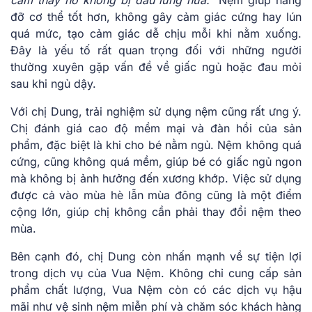
cảm thấy nó không bị đau lưng nữa.”
Nệm giúp nâng
đỡ cơ thể tốt hơn, không gây cảm giác cứng hay lún
quá mức, tạo cảm giác dễ chịu mỗi khi nằm xuống.
Đây là yếu tố rất quan trọng đối với những người
thường xuyên gặp vấn đề về giấc ngủ hoặc đau mỏi
sau khi ngủ dậy.
Với chị Dung, trải nghiệm sử dụng nệm cũng rất ưng ý.
Chị đánh giá cao độ mềm mại và đàn hồi của sản
phẩm, đặc biệt là khi cho bé nằm ngủ. Nệm không quá
cứng, cũng không quá mềm, giúp bé có giấc ngủ ngon
mà không bị ảnh hưởng đến xương khớp. Việc sử dụng
được cả vào mùa hè lẫn mùa đông cũng là một điểm
cộng lớn, giúp chị không cần phải thay đổi nệm theo
mùa.
Bên cạnh đó, chị Dung còn nhấn mạnh về sự tiện lợi
trong dịch vụ của Vua Nệm. Không chỉ cung cấp sản
phẩm chất lượng, Vua Nệm còn có các dịch vụ hậu
mãi như vệ sinh nệm miễn phí và chăm sóc khách hàng