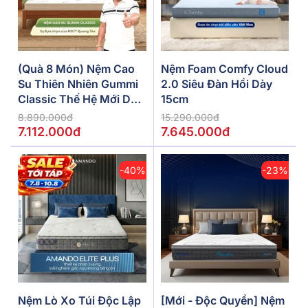
(Quà 8 Món) Nệm Cao
Nệm Foam Comfy Cloud
Su Thiên Nhiên Gummi
2.0 Siêu Đàn Hồi Dày
Classic Thế Hệ Mới Dày
15cm
5/10/15cm
8.890.000đ
15.290.000đ
7.112.000đ
7.645.000đ
-40%
-23%
Nệm Lò Xo Túi Độc Lập
[Mới - Độc Quyền] Nệm