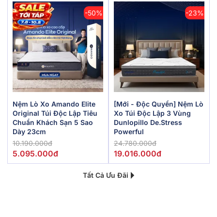
-50%
-23%
Nệm Lò Xo Amando Elite
[Mới - Độc Quyền] Nệm Lò
Original Túi Độc Lập Tiêu
Xo Túi Độc Lập 3 Vùng
Chuẩn Khách Sạn 5 Sao
Dunlopillo De.Stress
Dày 23cm
Powerful
10.190.000đ
24.780.000đ
5.095.000đ
19.016.000đ
Tất Cả Ưu Đãi