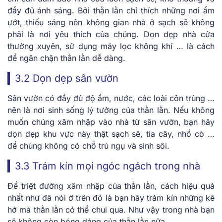
đầy đủ ánh sáng. Bởi thằn lằn chỉ thích những nơi ẩm
ướt, thiếu sáng nên không gian nhà ở sạch sẽ không
phải là nơi yêu thích của chúng. Dọn dẹp nhà cửa
thường xuyên, sử dụng máy lọc không khí … là cách
để ngăn chặn thằn lằn dễ dàng.
3.2 Dọn dẹp sân vườn
Sân vườn có đầy đủ độ ẩm, nước, các loài côn trùng …
nên là nơi sinh sống lý tưởng của thằn lằn. Nếu không
muốn chúng xâm nhập vào nhà từ sân vườn, bạn hãy
dọn dẹp khu vực này thật sạch sẽ, tỉa cây, nhổ cỏ …
để chúng không có chỗ trú ngụ và sinh sôi.
3.3 Trám kín mọi ngóc ngách trong nhà
Để triệt đường xâm nhập của thằn lằn, cách hiệu quả
nhất như đã nói ở trên đó là bạn hãy trám kín những kẽ
hở mà thằn lằn có thể chui qua. Như vậy trong nhà bạn
sẽ không còn bóng dáng của thằn lằn nữa.