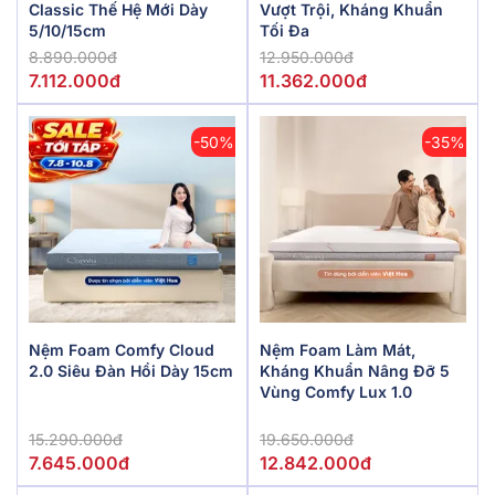
Classic Thế Hệ Mới Dày
Vượt Trội, Kháng Khuẩn
5/10/15cm
Tối Đa
8.890.000đ
12.950.000đ
7.112.000đ
11.362.000đ
-50%
-35%
Nệm Foam Comfy Cloud
Nệm Foam Làm Mát,
2.0 Siêu Đàn Hồi Dày 15cm
Kháng Khuẩn Nâng Đỡ 5
Vùng Comfy Lux 1.0
15.290.000đ
19.650.000đ
7.645.000đ
12.842.000đ