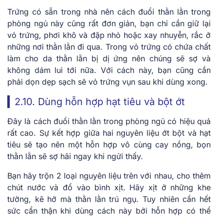
Trứng có sẵn trong nhà nên c
ách đuổi thằn lằn trong
phòng ngủ này cũng rất đơn giản, bạn chỉ cần giữ lại
vỏ trứng, phơi khô và đập nhỏ hoặc xay nhuyễn, rắc ở
những nơi thằn lằn đi qua. Trong vỏ trứng có chứa chất
làm cho da thằn lằn bị dị ứng nên chúng sẽ sợ và
không dám lui tới nữa. Với cách này, bạn cũng cần
phải dọn dẹp sạch sẽ vỏ trứng vụn sau khi dùng xong.
2.10. Dùng hỗn hợp hạt tiêu và bột ớt
Đây là cách đuổi thằn lằn trong phòng ngủ có hiệu quả
rất cao. Sự kết hợp giữa hai nguyên liệu ớt bột và hạt
tiêu sẽ tạo nên một hỗn hợp vô cùng cay nồng, bọn
thằn lằn sẽ sợ hãi ngay khi ngửi thấy.
Bạn hãy trộn 2 loại nguyên liệu trên với nhau, cho thêm
chút nước và đổ vào bình xịt. Hãy xịt ở những khe
tường, kẽ hở mà thằn lằn trú ngụ. Tuy nhiên cần hết
sức cẩn thận khi dùng cách này bởi hỗn hợp có thể