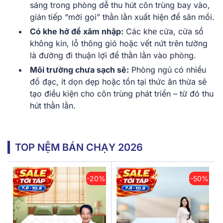
sáng trong phòng dễ thu hút côn trùng bay vào,
gián tiếp “mời gọi” thằn lằn xuất hiện để săn mồi.
Có khe hở để xâm nhập:
Các khe cửa, cửa sổ
không kín, lỗ thông gió hoặc vết nứt trên tường
là đường đi thuận lợi để thằn lằn vào phòng.
Môi trường chưa sạch sẽ:
Phòng ngủ có nhiều
đồ đạc, ít dọn dẹp hoặc tồn tại thức ăn thừa sẽ
tạo điều kiện cho côn trùng phát triển – từ đó thu
hút thằn lằn.
TOP NỆM BÁN CHẠY 2026
-20%
-50%