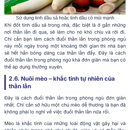
Sử dụng tinh dầu sả hoặc tinh dầu có mùi mạnh
Khi đốt tinh dầu sả trong nhà, đặc biệt là ở gần những
nơi thằn lằn đi qua, sẽ làm cho nó khó chịu và rời đi.
Chỉ cần bạn làm cách đuổi thằn lằn trong phòng ngủ
này mỗi ngày trong một khoảng thời gian thì nhà bạn
sẽ hết hẳn bóng dáng của thằn lằn đấy. Đây là cách
đuổi thằn lằn trong phòng ngủ khá đơn giản mà bạn có
thể áp dụng thường xuyên.
2.6. Nuôi mèo – khắc tinh tự nhiên của
thằn lằn
Đây là cách đuổi thằn lằn trong phòng ngủ
đơn giản
nhất. Chỉ cần sở hữu một chú mèo dễ thương là bạn đã
không phải lo nghĩ về việc đuổi thằn lằn nữa rồi.
Mèo là khắc tinh của những loài động vật gây hại và