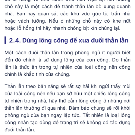
chỗ này là một cách để tránh thằn lằn bò xung quanh
nhà. Bạn hãy quan sát các khu vực góc tủ, trần nhà
hoặc vách tường. Nếu ở những chỗ này có khe nứt
hoặc lỗ hổng thì hãy nhanh chóng bịt kín chúng lại.
2.4. Dùng lông công để xua đuổi thằn lằn
Một cách đuổi thằn lằn trong phòng ngủ ít người biết
đến đó chính là sử dụng lông của con công. Do thằn
lằn là thức ăn trong tự nhiên của loài công nên công
chính là khắc tinh của chúng.
Thằn lằn theo bản năng sẽ rất sợ hãi khi ngửi thấy mùi
của loài công nên nếu bạn sở hữu một chiếc lông công
tự nhiên trong nhà, hãy thử cắm lông công ở những nơi
thằn lằn thường đi qua nhé. Đảm bảo chúng sẽ rời khỏi
phòng ngủ của bạn ngay lập tức. Tất nhiên là loại lông
công nhân tạo dùng để trang trí sẽ không có tác dụng
đuổi thằn lằn.