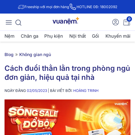
Freeship với mọi đơn hàng
HOTLINE 0Đ: 18002092
0
Nệm
Chăn ga
Phụ kiện
Nội thất
Gối
Khuyến mãi
»
Blog
Không gian ngủ
Cách đuổi thằn lằn trong phòng ngủ
đơn giản, hiệu quả tại nhà
NGÀY ĐĂNG
02/05/2023
| BÀI VIẾT BỞI:
HOÀNG TRINH