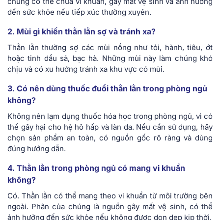
chúng có thể chứa vi khuẩn, gây mất vệ sinh và ảnh hưởng
đến sức khỏe nếu tiếp xúc thường xuyên.
2. Mùi gì khiến thằn lằn sợ và tránh xa?
Thằn lằn thường sợ các mùi nồng như tỏi, hành, tiêu, ớt
hoặc tinh dầu sả, bạc hà. Những mùi này làm chúng khó
chịu và có xu hướng tránh xa khu vực có mùi.
3. Có nên dùng thuốc đuổi thằn lằn trong phòng ngủ
không?
Không nên lạm dụng thuốc hóa học trong phòng ngủ, vì có
thể gây hại cho hệ hô hấp và làn da. Nếu cần sử dụng, hãy
chọn sản phẩm an toàn, có nguồn gốc rõ ràng và dùng
đúng hướng dẫn.
4. Thằn lằn trong phòng ngủ có mang vi khuẩn
không?
Có. Thằn lằn có thể mang theo vi khuẩn từ môi trường bên
ngoài. Phân của chúng là nguồn gây mất vệ sinh, có thể
ảnh hưởng đến sức khỏe nếu không được dọn dẹp kịp thời.