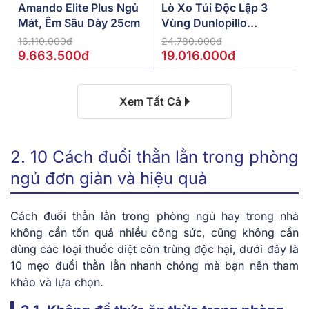
Amando Elite Plus Ngủ
Lò Xo Túi Độc Lập 3
Mát, Êm Sâu Dày 25cm
Vùng Dunlopillo
De.Stress Powerful
16.110.000đ
24.780.000đ
9.663.500đ
19.016.000đ
Xem Tất Cả
2. 10 Cách đuổi thằn lằn trong phòng
ngủ đơn giản và hiệu quả
Cách đuổi thằn lằn trong phòng ngủ hay trong nhà
không cần tốn quá nhiều công sức, cũng không cần
dùng các loại thuốc diệt côn trùng độc hại, dưới đây là
10 mẹo đuổi thằn lằn nhanh chóng mà bạn nên tham
khảo và lựa chọn.