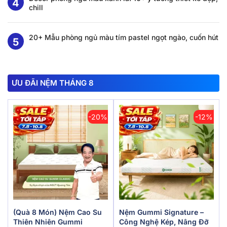
chill
20+ Mẫu phòng ngủ màu tím pastel ngọt ngào, cuốn hút
ƯU ĐÃI NỆM THÁNG 8
-20%
-12%
(Quà 8 Món) Nệm Cao Su
Nệm Gummi Signature –
Thiên Nhiên Gummi
Công Nghệ Kép, Nâng Đỡ