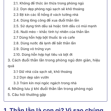
2.1. Không để thức ăn thừa trong phòng ngủ
2.2. Dọn dẹp phòng ngủ sạch sẽ khô thoáng
2.3 Bịt kín các lỗ hổng ở vách tường nhà
2.4. Dùng lông công để xua đuổi thằn lằn
2.5. Sử dụng tinh dầu sả hoặc tinh dầu có mùi mạnh
2.6. Nuôi mèo – khắc tinh tự nhiên của thằn lằn
2.7 Dùng hỗn hợp bột thuốc lá và cafe
2.8. Dùng nước đá lạnh để bắt thằn lằn
2.9. Dùng vỏ trứng vụn
2.10. Dùng hỗn hợp hạt tiêu và bột ớt
3. Cách đuổi thằn lằn trong phòng ngủ đơn giản, hiệu
quả
3.1 Giữ nhà cửa sạch sẽ, khô thoáng
3.2 Dọn dẹp sân vườn
3.3 Trám kín mọi ngóc ngách trong nhà
4. Những lưu ý khi đuổi thằn lằn trong phòng ngủ
5. Câu hỏi thường gặp
1. Thằn lằn là con gì? Vì sao chúng