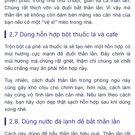
phiền phức trong nhà như chuột, gián và cả thằn lằn.
Chúng rất thích vờn và đuổi bắt thằn lằn. Vì vậy mà
thằn lằn sẽ không còn dám bén mảng vào căn nhà của
bạn nếu có một ‘’vệ sĩ’’ mèo trong nhà.
2.7 Dùng hỗn hợp bột thuốc lá và cafe
Trộn bột cà phê và thuốc lá sẽ tạo nên một hỗn hợp có
mùi hương cực mạnh để đuổi thằn lằn. Đây chính là
mùi hương mà chúng rất ghét, thậm chí chúng sẽ chết
nếu chẳng may ăn phải hỗn hợp này.
Tuy nhiên, cách đuổi thằn lằn trong phòng ngủ này
cũng gây khó chịu cho chính bạn, hơn nữa, cách làm
này cũng vô tình làm bẩn căn nhà. Nếu làm theo cách
này, bạn hãy dọn dẹp thật sạch hỗn hợp sau khi dùng
xong nhé.
2.8. Dùng nước đá lạnh để bắt thằn lằn
Cách này dùng để bẫy thằn lằn hiệu quả. Thằn lằn rất