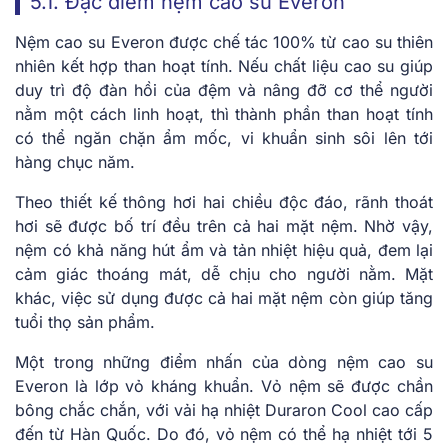
5.1. Đặc điểm nệm cao su Everon
Nệm cao su Everon được chế tác 100% từ cao su thiên
nhiên kết hợp than hoạt tính. Nếu chất liệu cao su giúp
duy trì độ đàn hồi của đệm và nâng đỡ cơ thể người
nằm một cách linh hoạt, thì thành phần than hoạt tính
có thể ngăn chặn ẩm mốc, vi khuẩn sinh sôi lên tới
hàng chục năm.
Theo thiết kế thông hơi hai chiều độc đáo, rãnh thoát
hơi sẽ được bố trí đều trên cả hai mặt nệm. Nhờ vậy,
nệm có khả năng hút ẩm và tản nhiệt hiệu quả, đem lại
cảm giác thoáng mát, dễ chịu cho người nằm. Mặt
khác, việc sử dụng được cả hai mặt nệm còn giúp tăng
tuổi thọ sản phẩm.
Một trong những điểm nhấn của dòng nệm cao su
Everon là lớp vỏ kháng khuẩn. Vỏ nệm sẽ được chần
bông chắc chắn, với vải hạ nhiệt Duraron Cool cao cấp
đến từ Hàn Quốc. Do đó, vỏ nệm có thể hạ nhiệt tới 5