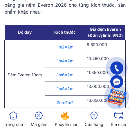
bảng giá nệm Everon 2026 cho từng kích thước, sản
phẩm khác nhau:
Giá đệm Everon
Độ dày
Kích thước
(Đơn vị tính: VND)
9.500.000
1m2x2m
10.450.000
1m4x2m
11.350.000
Đệm Everon 10cm
1m6x2m
13.000.000
1m8x2m
16.650.000
2mx2m2
12.700.000
1m2x2m
Trang chủ
Mã giảm
Khuyến mãi
Cửa hàng
Êm club
13.550.000