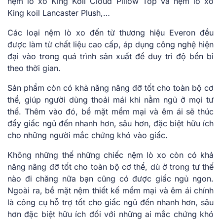
nệm lò xo King Koil Cloud Pillow Top và nệm lò xo
King koil Lancaster Plush,…
Các loại nệm lò xo đến từ thương hiệu Everon đều
được làm từ chất liệu cao cấp, áp dụng công nghệ hiện
đại vào trong quá trình sản xuất để
duy trì độ bền bỉ
theo thời gian.
Sản phẩm còn có khả năng nâng đỡ tốt cho toàn bộ cơ
thể,
giúp người dùng thoải mái khi nằm ngủ ở mọi tư
th
ế.
Thêm vào đó, bề mặt mềm mại và êm ái sẽ thúc
đẩy
giấc ngủ đến nhanh hơn, sâu hơn, đặc biệt hữu ích
cho những người mắc chứng khó vào giấc.
Không những thế những chiếc nệm lò xo còn có khả
năng nâng đỡ tốt cho toàn bộ cơ thể, dù ở trong tư thế
nào đi chăng nữa bạn cũng có được giấc ngủ ngon.
Ngoài ra, bề mặt nệm thiết kế mềm mại và êm ái chính
là công cụ hỗ trợ tốt cho giấc ngủ đến nhanh hơn, sâu
hơn đặc biệt hữu ích đối với những ai mắc chứng khó