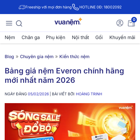
Freeship với mọi đơn hàng
HOTLINE 0Đ: 18002092
0
Nệm
Chăn ga
Phụ kiện
Nội thất
Gối
Khuyến mãi
»
»
Blog
Chuyên gia nệm
Kiến thức nệm
Bảng giá nệm Everon chính hãng
mới nhất năm 2026
NGÀY ĐĂNG
05/02/2026
| BÀI VIẾT BỞI:
HOÀNG TRINH