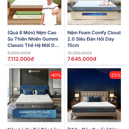
(Quà 8 Món) Nệm Cao
Nệm Foam Comfy Cloud
Su Thiên Nhiên Gummi
2.0 Siêu Đàn Hồi Dày
Classic Thế Hệ Mới Dày
15cm
5/10/15cm
8.890.000đ
15.290.000đ
7.112.000đ
7.645.000đ
-40%
-23%