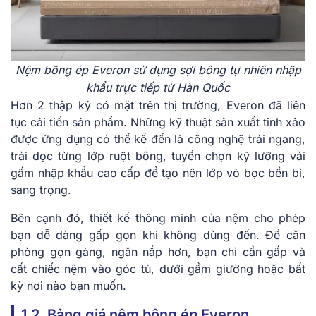
Nệm bông ép Everon sử dụng sợi bông tự nhiên nhập
khẩu trực tiếp từ Hàn Quốc
Hơn 2 thập kỷ có mặt trên thị trường, Everon đã liên
tục cải tiến sản phẩm. Những kỹ thuật sản xuất tinh xảo
được ứng dụng có thể kể đến là công nghệ trải ngang,
trải dọc từng lớp ruột bông, tuyển chọn kỹ lưỡng vải
gấm nhập khẩu cao cấp để tạo nên lớp vỏ bọc bền bỉ,
sang trọng.
Bên cạnh đó, thiết kế thông minh của nệm
cho phép
bạn dễ dàng gấp gọn khi không dùng đến. Để căn
phòng gọn gàng, ngăn nắp hơn, bạn chỉ cần gấp và
cất chiếc nệm vào góc tủ, dưới gầm giường hoặc bất
kỳ nơi nào bạn muốn.
1.2. Bảng giá nệm bông ép Everon