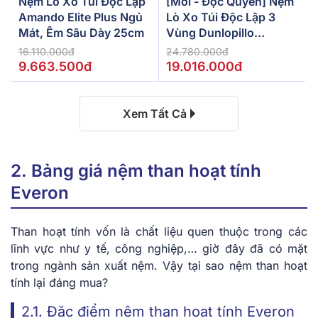
Nệm Lò Xo Túi Độc Lập
[Mới - Độc Quyền] Nệm
Amando Elite Plus Ngủ
Lò Xo Túi Độc Lập 3
Mát, Êm Sâu Dày 25cm
Vùng Dunlopillo
De.Stress Powerful
16.110.000đ
24.780.000đ
9.663.500đ
19.016.000đ
Xem Tất Cả
2. Bảng giá nệm than hoạt tính
Everon
Than hoạt tính vốn là chất liệu quen thuộc trong các
lĩnh vực như y tế, công nghiệp,… giờ đây đã có mặt
trong ngành sản xuất nệm. Vậy tại sao nệm than hoạt
tính lại đáng mua?
2.1. Đặc điểm nệm than hoạt tính Everon