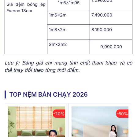
7.290.000
1m6x1m95
Giá đệm bông ép
Everon
18cm
1m6x2m
7.490.000
1m8x2m
8.190.000
2mx2m2
9.990.000
Lưu ý: Bảng giá chỉ mang tính chất tham khảo và có
thể thay đổi theo từng thời điểm.
TOP NỆM BÁN CHẠY 2026
-20%
-50%